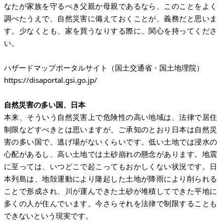
なたが家族を守るべき父親か母親であるなら、このことをよく
調べたうえで、自然災害に備えておくことが、義務だと思いま
す。少なくとも、家を買うなりする際に、関心を持ってくださ
い。
https://disaportal.gsi.go.jp/
自然災害の多い国、日本
本来、そういう自然災害上で危険性の高い地域は、法律で居住
制限などすべきとは思いますが、ご承知のとおり日本は自然災
害の多い国で、逃げ場がないくらいです。低い土地では浸水の
心配があるし、高い土地では土砂崩れの懸念があります。地震
に至っては、いつどこで起こってもおかしくない状況です。日
本列島は、地殻運動により隆起した土地が降雨により削られる
ことで形成され、川が運んできた土砂が堆積してできた平地に
多くの人が住んでいます。今さらそれを法律で制限することも
できないという現実です。