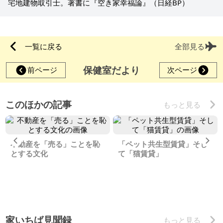
宅地建物取引士。著書に『空き家幸福論』（日経BP）
一覧に戻る
全部見る
保健室だより
前ページ
次ページ
このほかの記事
もっと見る
Previous
Ne
不動産を「売る」ことを恥
「ペット共生型賃貸」そし
とする文化
て「猫賃貸」
家いちば見聞録
もっと見る