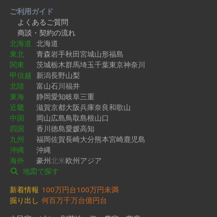
ご利用ガイド
よくあるご質問
商談・契約の流れ
北海道
北海道
東北
青森
岩手
秋田
宮城
山形
福島
関東
茨城
栃木
群馬
埼玉
千葉
東京
神奈川
甲信越
新潟
長野
山梨
北陸
富山
石川
福井
東海
静岡
愛知
岐阜
三重
近畿
滋賀
京都
大阪
兵庫
奈良
和歌山
中国
岡山
広島
鳥取
島根
山口
四国
香川
徳島
愛媛
高知
九州
福岡
佐賀
長崎
大分
熊本
宮崎
鹿児島
沖縄
沖縄
海外
豪州
北米
欧州
アジア
地図で探す
新着情報
100万円台
100万円未満
掘り出し
何百万
千万台
億円台