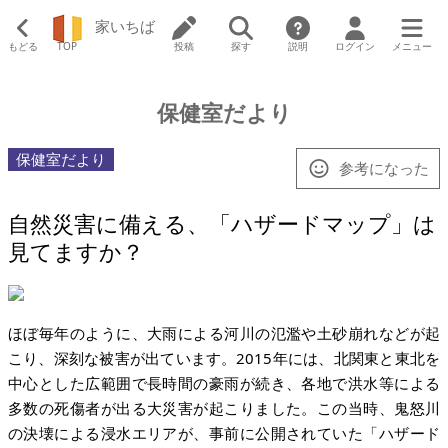
家いちば
もどる
TOP
投稿
探す
説明
ログイン
メニュー
保健室だより
保健室だより
参考になった
自然災害に備える、「ハザードマップ」は
見てますか？
ほぼ毎年のように、大雨による河川の氾濫や土砂崩れなどが起
こり、深刻な被害が出ています。2015年には、北関東と東北を
中心とした広範囲で長時間の豪雨が続き、各地で洪水等による
多数の死傷者が出る大災害が起こりました。この当時、鬼怒川
の決壊による浸水エリアが、事前に公開されていた「ハザード