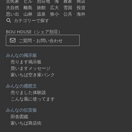
古民家
ビル
別荘地
海
農家
商店
大自然
離島
旅館
広大
雪国
投資
思い出
山林
温泉
狭小
公共
海外
カテゴリーで探す
BOU HOUSE（シェア別荘）
ご質問・お問い合わせ
みんなの掲示板
売ります掲示板
買いますメッセージ
家いちば空き家バンク
みんなの感想文
売りました体験談
こんな風に使ってます
みんなの伝言板
田舎図鑑
家いちば商店街