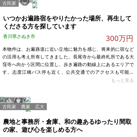
古民家
5589
27
況：空き家 希望価格：50万円（税込） ※現状有姿、および公簿
売買でのお取引きとなります。 ※問い合わせ多数あるいは
いつかお遍路宿をやりたかった場所、再生して
くださる方を探しています
香川県さぬき市
300万円
本物件は、お遍路道に近い立地に魅力を感じ、将来的に宿など
の活用も考え所有してきました。長尾寺から最終札所である大
窪寺へ向かう区間に位置し、歩き遍路の動線上にあるエリアで
す。志度江橋バス停も近く、公共交通でのアクセスも可能で
す。敷地は約343㎡とゆとりがあり、竹林に囲まれた静かな環
もっと見る
境です。通りからは少し奥まった立地のため、外からの視線を
気にせず、落ち着いた空間づくりができます。 建物は昭和40年
代築の木造平屋（2LDK）です。過去に雨漏りがあり、水回りや
古民家
農家
広大
8054
55
トイレ（汲み取り式）を含め全面的な改修が必要な状態です。
現状のまま住める状態ではありませんが、再生前提でお考えの
農地と事務所・倉庫、和の趣あるゆったり間取
方には素材として活かせる建物で
の家、遊び心を楽しめる方へ