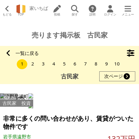
家いちば
もどる
TOP
投稿
探す
説明
ログイン
メニュー
売ります掲示板 古民家
一覧に戻る
1
2
3
4
5
6
7
8
9
10
古民家
次ページ
8
古民家
投資
非常に多くの問い合わせがあり、賃貸がついた
物件です
岩手県遠野市
132万円