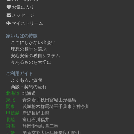
お気に入り
メッセージ
マイストリーム
家いちばの特徴
ここにしかない出会い
理想の相手を選ぶ
安心安全の独自システム
今あるものを大切に
ご利用ガイド
よくあるご質問
商談・契約の流れ
北海道
北海道
東北
青森
岩手
秋田
宮城
山形
福島
関東
茨城
栃木
群馬
埼玉
千葉
東京
神奈川
甲信越
新潟
長野
山梨
北陸
富山
石川
福井
東海
静岡
愛知
岐阜
三重
近畿
滋賀
京都
大阪
兵庫
奈良
和歌山