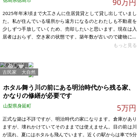
徳島県徳島市
90万円
2025年年末頃まで大工さんに住居賃貸として貸し出していまし
た。私が住んでいる場所から遠方になるのとわたしも不動産を
少しずつ手放していくため、売却したいと思います。現在は入
居者はおらず、空き家の状態です。築年数が古いので建物につ
いて価値０と考えており、現状渡しで古家付き土地として売却
もっと見る
いたします。 エアコンもいいものや水回りも築年数のわりには
きれいにしてあります。駐車場は2台は停めれます。JR高徳線・
佐古駅まで徒歩48分、徳島バス・不動支所前まで徒歩3分で
古民家
大自然
2018
4
す。スピーディにお取引いただける方をお待ちしております。
＜強み＞ ・庭が広く駐車場が2台確保可能 ・築年数の割にキッ
ホタル舞う川の前にある明治時代から残る家、
チンなどの水回りはき
かなりの修繕が必要です
山梨県身延町
5万円
正式な築は不詳ですが、明治時代の家になります。倉庫があり
ますが、壊れかけていてそのままでは使えません。目の前は川
が流れ、夏にはホタルも飛んでいます。近くの駅からは車で5分