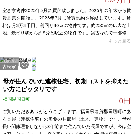
空き家物件2025年5月に買付致しました。2025年の年末から賃
貸募集を開始し、2026年3月に賃貸契約を締結しています。賃
料は月3万3千円、利回り30％の物件です。約250㎡の広大な土
地、最寄り駅から約8分と駅近の物件です。築古なので一部修繕
をしています。この度、決算対応のために売却を希望していま
もっと見る
す。賃貸募集をしたところ、非常に多くの問い合わせをいただ
き、賃貸がついた物件です。現在はご夫婦がお住まいです。
26
【物件概要】※古屋付土地 場所：岩手県遠野市早瀬町 土地：
古民家
251.6㎡ 建物：200.22㎡ 構造：コンクリートブロック造木造焼
瓦葺2階建 現況：賃貸中 希望価格：132万円 ※現状有
母が住んでいた連棟住宅、初期コストを抑えた
い方にピッタリです
福岡県岡垣町
0円
ご覧いただきありがとうございます。福岡県遠賀郡岡垣町にあ
る長屋（連棟住宅）の奥側のお部屋（土地・建物）です。母が
長い間修理をしながら3年前まで住んでいた長屋ですが、今は空
き家になっています。空き家になってからの3年間は空気の入れ