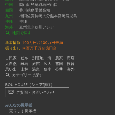
中国
岡山
広島
鳥取
島根
山口
四国
香川
徳島
愛媛
高知
九州
福岡
佐賀
長崎
大分
熊本
宮崎
鹿児島
沖縄
沖縄
海外
豪州
北米
欧州
アジア
地図で探す
新着情報
100万円台
100万円未満
掘り出し
何百万
千万台
億円台
古民家
ビル
別荘地
海
農家
商店
大自然
離島
旅館
広大
雪国
投資
思い出
山林
温泉
狭小
公共
海外
カテゴリーで探す
BOU HOUSE（シェア別荘）
ご質問・お問い合わせ
みんなの掲示板
売ります掲示板