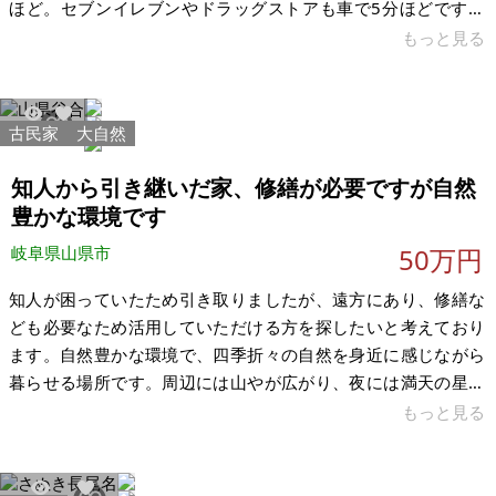
ほど。セブンイレブンやドラッグストアも車で5分ほどです。
家の中はかなり荒れており、大規模な修繕が必要です。外から
もっと見る
植物が侵入しております。トイレは前所有者がエコトイレを使
っており、水栓ではなく汲み取りでもありません。2階は16畳
ほどの広いフローリングになっております。立派な梁がありま
古民家
大自然
1088
2
す。お風呂の上の屋根が壊れており、そのままではお風呂に入
ることは出来ません。残置物がかなりありますので、買主様で
知人から引き継いだ家、修繕が必要ですが自然
の処分をお願いいたします。家の周
豊かな環境です
岐阜県山県市
50万円
知人が困っていたため引き取りましたが、遠方にあり、修繕な
ども必要なため活用していただける方を探したいと考えており
ます。自然豊かな環境で、四季折々の自然を身近に感じながら
暮らせる場所です。周辺には山やが広がり、夜には満天の星空
を眺められます。駐車場がなく、離れを解体して作るか、近所
もっと見る
から借りる必要があります。希望価格は下記記載の通りです。
【物件概要】※古屋付土地 場所：岐阜県山県市谷合 土地：宅地
181.17㎡ 建物：1階 81.65㎡、2階 47.60㎡ 構造：木造瓦葺 現