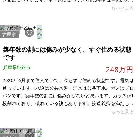
替え、草刈りをして管理してきましたが、今後誰も住むことが
もっと見る
ないので、活用していただける方にお譲りしたいと思います。
荷物が残っているので土地建物代は0円、草刈りをしてのお譲り
36
をしますので、どうぞよろしくお願いいたします。 本体価格0
古民家
円、取得コストを抑えたい方にぴったりです。購入後のリフォ
ームやDIYは自由、自分好みの空間に作り変えられます。家の中
築年数の割には傷みが少なく、すぐ住める状態
の家具や荷物もそのままお
です
兵庫県姫路市
248万円
2026年6月まで住んでいて、今もすぐ住める状態です。電気は
通っています。水道は公共水道、汚水は公共下水、ガスはプロ
パンです。築年数の割には傷みが少ないと思います。ガラスが1
枚割れており、破れている襖もあります。接道義務を満たして
いないため、原則再建築不可です。家まで自動車は入れません
もっと見る
が、近隣駐車場があります（徒歩2分、月4,000円） 心理的瑕疵
あり（2014年お祓い済み）でも構わない方、契約不適合責任免
1022
8
責、現状有姿、公簿売買、古家付き土地でのお取引を希望しま