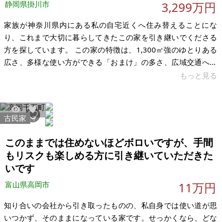
静岡県掛川市
3,299万円
家族が神奈川県内にある私の自宅近くへ住み替えることにな
り、これまで大切に暮らしてきたこの家を引き継いでくださる
方を探しています。 この家の特徴は、1,300㎡強のゆとりある
広さ、多様な使い方ができる「おまけ」の多さ、広域交通への
アクセスの良さ、そして田園景観に囲まれた良好な環境です。
もっと見る
移住はもちろん、趣味や仕事の拠点にしたい方、農業に挑戦し
たい方などにぴったりだと思います。母屋は日当たりのとても
良い9LDK。この場所の可能性に興味をもってくださる方と直接
古民家
4230
17
お話しできればと思い、家いちばに掲載しました。現在は居住
中ですが、ご購入いただきましたら退去いたします。 立地は、
このままでは住めないほどボロいですが、手間
新東名「森掛川IC」から車
もリスクも楽しめる方に引き継いていただきた
いです
富山県高岡市
11万円
知り合いの会社から引き取ったものの、私自身では使い道が思
いつかず、そのままになっている家です。せっかくなら、どな