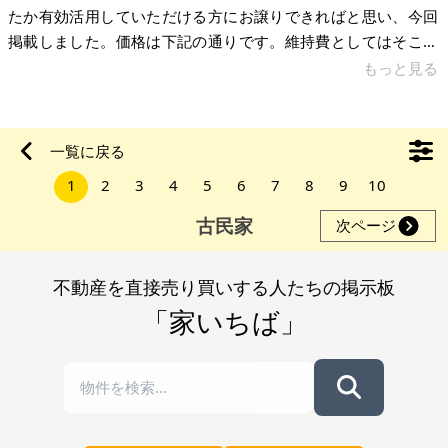
たか有効活用していただける方にお譲りできればと思い、今回
掲載しました。価格は下記の通りです。維持費としてはそこま
で重くない印象です。現状のまま、即時引き渡し希望です。 建
もっと見る
物はかなり手がかかります。一か所、窓枠が外れていますし、
キッチンの屋根は雨漏りがあります。リフォームは必須です。
「そのまま住めます」という物件ではありません。風呂トイレ
一覧に戻る
は別ですが、全体的に直しながら使う前提の家になります。駐
1
2
3
4
5
6
7
8
9
10
車場はありません。ただ、近くに月極駐車場はあります。場所
は高岡の町中。国道8号線が近く、飲食
古民家
次ページ
不動産を直接売り買いする人たちの掲示板
「家いちば」