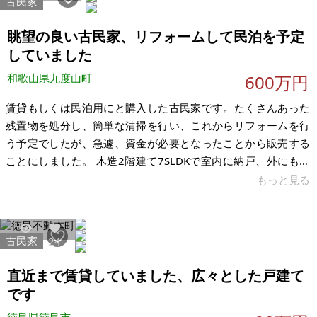
古民家
す。 【物件概要】※古屋付土地 場所：兵庫県姫路市網干区浜田
土地：96.85㎡（登記簿） 建物：1F 61.97㎡、2F 50.
眺望の良い古民家、リフォームして民泊を予定
していました
和歌山県九度山町
600万円
賃貸もしくは民泊用にと購入した古民家です。たくさんあった
残置物を処分し、簡単な清掃を行い、これからリフォームを行
う予定でしたが、急遽、資金が必要となったことから販売する
ことにしました。 木造2階建て7SLDKで室内に納戸、外にも倉
庫付きで、各間取りとも6畳以上あり、とにかく広くて落ち着い
もっと見る
た雰囲気で、バルコニーからの眺望も素晴らしいです。和室6
室、洋間1室、納戸1室と部屋がたくさんありますので、大家
族、シェアハウス、会社寮、民泊など用途が色々と考えられま
古民家
2149
24
す。また、外に2階建の倉庫がありますので、普段使わない季節
物の道具など、たっぷり収納出来ます。さらに最寄り駅までは
直近まで賃貸していました、広々とした戸建て
徒歩8分と便利です。デメリッ
です