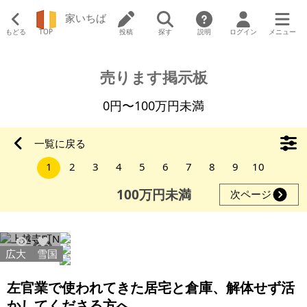
家いちば
もどる
TOP
投稿
探す
説明
ログイン
メニュー
売ります掲示板
0円〜100万円未満
一覧に戻る
1
2
3
4
5
6
7
8
9
10
100万円未満
次ページ
広大
雪国
315
2
左官業で使われてきた居宅と倉庫、解体せず活
かしてくださる方へ