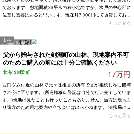
ております。敷地面積33平米の狭小地ですが、水戸の中心部に
位置し需要はあると思います。現在月7,000円にて賃貸しており
ます、収益物件お探しの方どうでしょうか。 希望価格は下記記
もっと見る
載の通りです。 【物件概要】※土地のみ 場所：茨城県水戸市元
吉田町 土地：33㎡ 建物： 構造： 現況：駐車場 希望価格：98
山林
万円 ※東電の電柱1・支線1、NTTの支線1あります。 ※ライフ
9448
23
ラインの引き込みは不明です。 ※現状有姿、および公簿売買で
父から贈与された剣淵町の山林、現地案内不可
のお取引きとなります。
のためご購入の前には十分ご確認ください
北海道剣淵町
17万円
西岡ダム付近の山林で元々は祖父の所有で父が相続し私に贈与
され今に至ります。(所有権移転登記は自分で行い完了していま
す。)現地は見たことも行ったこともありません。当方は現地よ
り遠方のため現地案内や立ち会いは出来かねます。 法務局にて
平成11年の地積測量図が取得可能です。どの程度接道している
もっと見る
かはわかりません。売買にあたって当方での測量、整備等は行
いません。残置物の処理は買主様にてお願いします。購入前に