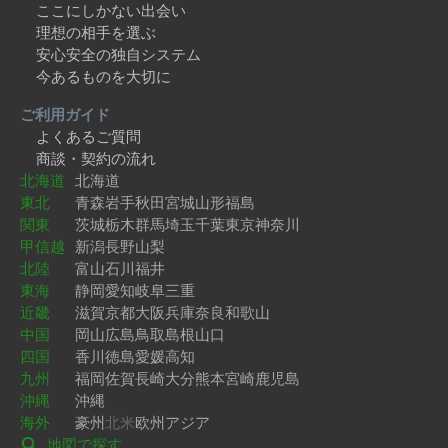
ここにしかない出会い
理想の相手を選ぶ
安心安全の独自システム
今あるものを大切に
ご利用ガイド
よくあるご質問
商談・契約の流れ
北海道
北海道
東北
青森
岩手
秋田
宮城
山形
福島
関東
茨城
栃木
群馬
埼玉
千葉
東京
神奈川
甲信越
新潟
長野
山梨
北陸
富山
石川
福井
東海
静岡
愛知
岐阜
三重
近畿
滋賀
京都
大阪
兵庫
奈良
和歌山
中国
岡山
広島
鳥取
島根
山口
四国
香川
徳島
愛媛
高知
九州
福岡
佐賀
長崎
大分
熊本
宮崎
鹿児島
沖縄
沖縄
海外
豪州
北米
欧州
アジア
地図で探す