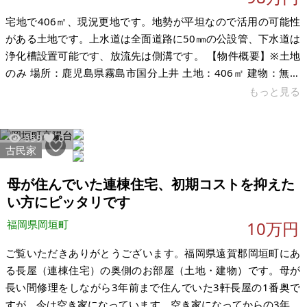
宅地で406㎡、現況更地です。地勢が平坦なので活用の可能性
がある土地です。上水道は全面道路に50㎜の公設管、下水道は
浄化槽設置可能です、放流先は側溝です。 【物件概要】※土地
のみ 場所：鹿児島県霧島市国分上井 土地：406㎡ 建物：無し
構造：無し 現況：更地 希望価格：98万円（税込） ※現状有
もっと見る
姿、および公簿売買でのお取引きとなります。
859
6
古民家
母が住んでいた連棟住宅、初期コストを抑えた
い方にピッタリです
福岡県岡垣町
10万円
ご覧いただきありがとうございます。福岡県遠賀郡岡垣町にあ
る長屋（連棟住宅）の奥側のお部屋（土地・建物）です。母が
長い間修理をしながら3年前まで住んでいた3軒長屋の1番奥で
すが、今は空き家になっています。空き家になってからの3年間