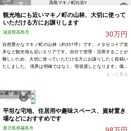
山林
523
5
り口は少し狭くなっています。そのため、大きめのミニバンや
大型の普通車は慎重な運転が必要ですが、軽自動車やコンパク
観光地にも近いマキノ町の山林、大切に使って
トカー（アクア、ヤリスなど）であれば問題なく出入りできま
いただける方にお譲りします
す。これまで時間貸し駐車場とし
滋賀県高島市
30万円
自然豊かなマキノ町の山林（約357坪）です。メタセコイア並
木など観光地も近いエリアです。自分で管理・活用することが
難しいため、大切に使っていただける方にお譲りしたく投稿い
たしました。 境界は明確ではなく、現状渡しとなります。価格
は相談可能です。ご希望をお聞かせください。 【物件概要】※
もっと見る
土地のみ 場所：滋賀県高島市マキノ町白谷 土地：約1,180㎡
（約357坪） 建物：なし 構造：山林 現況： 希望価格：30万円
（価格交渉可） 現状、水道・ガス等の引き込みはなく、負担金
2541
2
等もございません（山林の現状渡しとなります）。 ※現状有
平坦な宅地、住居用や趣味スペース、資材置き
姿、および公簿売買でのお取引きとなります。 ※問い合わせ多
数あ
場などにおすすめです
鹿児島県霧島市
98万円