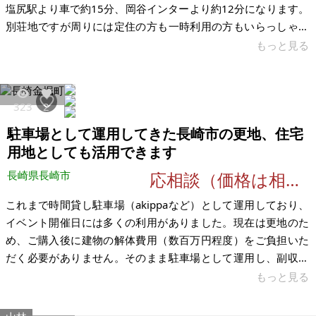
塩尻駅より車で約15分、岡谷インターより約12分になります。
別荘地ですが周りには定住の方も一時利用の方もいらっしゃい
ます。雨漏り箇所が一か所ありますが洗面器などを置いていま
もっと見る
した。換気扇やウォシュレット、給湯器は故障しています。年
に数回しか使用してきませんでした。料理しなかったため換気
扇は使用せず、入浴は近くの温泉を利用してきましたので給湯
323
2
器も使用していません。現在集中浄化ですが廃止されるため
駐車場として運用してきた長崎市の更地、住宅
2028年11月までには浄化槽設置の必要があります。夏は涼しい
です。築年数は経っています。
用地としても活用できます
長崎県長崎市
応相談（価格は相談交渉）
これまで時間貸し駐車場（akippaなど）として運用しており、
イベント開催日には多くの利用がありました。現在は更地のた
め、ご購入後に建物の解体費用（数百万円程度）をご負担いた
だく必要がありません。そのまま駐車場として運用し、副収入
を得ることも可能です。また、新築用の住宅用地や資材置き場
もっと見る
など、さまざまな用途でご活用いただけます。隣地との境界杭
も設置されており、境界が明確になっています。 一方で、出入