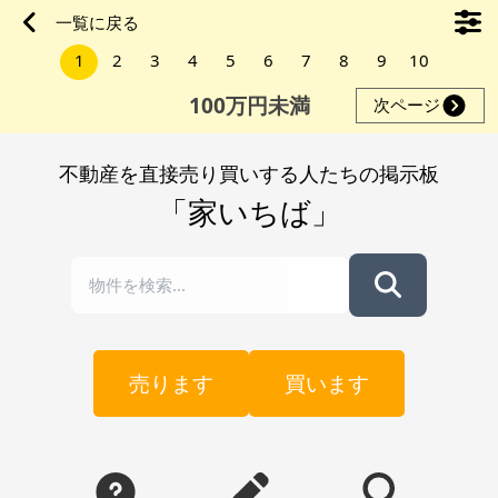
周辺状況やインフラ等、買主様にて十分にご確認いただいた上
一覧に戻る
でご購入下さい。法律や条例等により用途によって制限がかか
1
2
3
4
5
6
7
8
9
10
る可能性がありますので現地自治体へ用途をお伝えの上でご確
認下さい。現状では特に管理して
100万円未満
次ページ
不動産を直接売り買いする人たちの掲示板
「家いちば」
売ります
買います