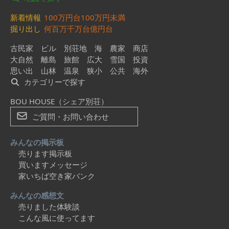
新着情報
100万円台
100万円未満
掘り出し
何百万
千万台
億円台
古民家
ビル
別荘地
海
農家
商店
大自然
離島
旅館
広大
雪国
投資
思い出
山林
温泉
狭小
公共
海外
カテゴリーで探す
BOU HOUSE（シェア別荘）
ご質問・お問い合わせ
みんなの掲示板
売ります掲示板
買いますメッセージ
家いちば空き家バンク
みんなの感想文
売りました体験談
こんな風に使ってます