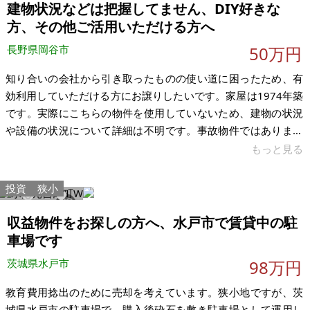
建物状況などは把握してません、DIY好きな
です。 【物件概要】※土地のみ 場所：佐賀県佐賀市川副町 土
地：253.59㎡
方、その他ご活用いただける方へ
長野県岡谷市
50万円
知り合いの会社から引き取ったものの使い道に困ったため、有
効利用していただける方にお譲りしたいです。家屋は1974年築
です。実際にこちらの物件を使用していないため、建物の状況
や設備の状況について詳細は不明です。事故物件ではありませ
ん。きれいな部屋もあるため、住みながらDIYで修繕することも
もっと見る
可能かと思います。 徒歩15分圏内に岡谷市立川岸小学校と岡谷
市立岡谷西部中学校があります。築年数が経っているため設備
投資
狭小
等の入れ替えが必要かと思います。修繕が必要です。小型車一
1285
14
台分駐車場あります。現状有姿で引き取ってくださる方にお譲
収益物件をお探しの方へ、水戸市で賃貸中の駐
りしたいです。即日引き渡し可能です。 【物件概要】※古屋付
車場です
土地 場所：長野県岡谷
茨城県水戸市
98万円
教育費用捻出のために売却を考えています。狭小地ですが、茨
城県水戸市の駐車場で、購入後砕石を敷き駐車場として運用し