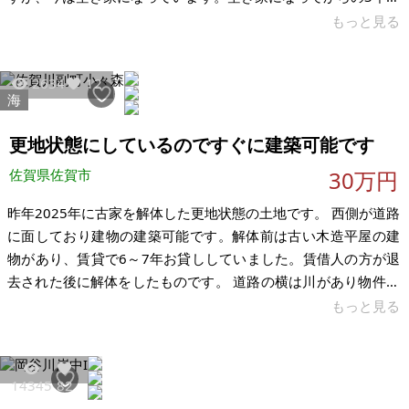
は空気の入れ替え、草刈りをして管理してきましたが、今後誰
もっと見る
も住むことがないので、活用していただける方にお譲りしたい
と思います。よろしくお願いいたします。 取得コストを抑えた
2634
12
い方にぴったりです。購入後のリフォームやDIYは自由、自分好
海
みの空間に作り変えられます。家の中の家具や荷物もそのまま
お譲りします（自由にご活用・ご処分ください）。奥まった静
更地状態にしているのですぐに建築可能です
かな環境のため、物置・資材
佐賀県佐賀市
30万円
昨年2025年に古家を解体した更地状態の土地です。 西側が道路
に面しており建物の建築可能です。解体前は古い木造平屋の建
物があり、賃貸で6～7年お貸ししていました。賃借人の方が退
去された後に解体をしたものです。 道路の横は川があり物件の
周辺は海苔漁師さんの網が広げてあったりとのんびりのどかな
もっと見る
場所だと思います。交通手段は徒歩4分のところにバス停があり
ますが、土地柄としては車での移動が一般的だと思います。更
地ですのですぐにでも建築可能な点です。両隣も空き家です。
14345
82
価格等のご希望があればご相談ください。見学はいつでも可能