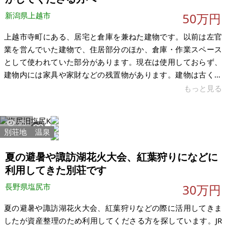
新潟県上越市
50万円
上越市寺町にある、居宅と倉庫を兼ねた建物です。以前は左官
業を営んでいた建物で、住居部分のほか、倉庫・作業スペース
として使われていた部分があります。現在は使用しておらず、
建物内には家具や家財などの残置物があります。建物は古く、
長年使用されてきたため、外壁・屋根・内装・水回りなど全体
もっと見る
的に経年劣化があります。室内の天井や壁にも傷みや雨染みと
思われる跡があり、そのまま一般住宅として住むというより
55
は、大規模な修繕・DIYを前提に考えていただく物件です。 一
別荘地
温泉
方で、土地は165.42㎡（約50坪）あり、建物は234.71㎡（約
71坪）と大きいため、住宅としてだけでなく、倉庫、工房、ア
夏の避暑や諏訪湖花火大会、紅葉狩りになどに
トリエ、DIYベース、
利用してきた別荘です
長野県塩尻市
30万円
夏の避暑や諏訪湖花火大会、紅葉狩りなどの際に活用してきま
したが資産整理のため利用してくださる方を探しています。JR