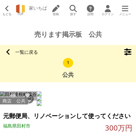
家いちば
もどる
TOP
投稿
探す
説明
ログイン
メニュー
売ります掲示板 公共
一覧に戻る
1
公共
商店
公共
14401
77
元郵便局、リノベーションして使ってください
福島県田村市
300万円