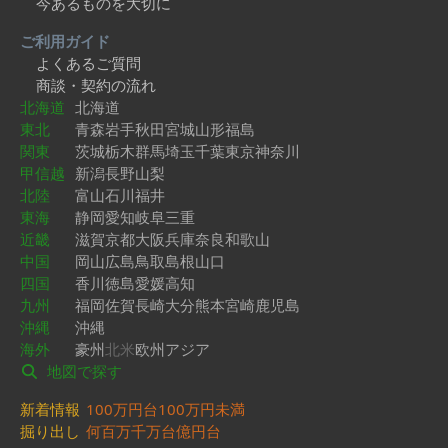
今あるものを大切に
ご利用ガイド
よくあるご質問
商談・契約の流れ
北海道
北海道
東北
青森
岩手
秋田
宮城
山形
福島
関東
茨城
栃木
群馬
埼玉
千葉
東京
神奈川
甲信越
新潟
長野
山梨
北陸
富山
石川
福井
東海
静岡
愛知
岐阜
三重
近畿
滋賀
京都
大阪
兵庫
奈良
和歌山
中国
岡山
広島
鳥取
島根
山口
四国
香川
徳島
愛媛
高知
九州
福岡
佐賀
長崎
大分
熊本
宮崎
鹿児島
沖縄
沖縄
海外
豪州
北米
欧州
アジア
地図で探す
新着情報
100万円台
100万円未満
掘り出し
何百万
千万台
億円台