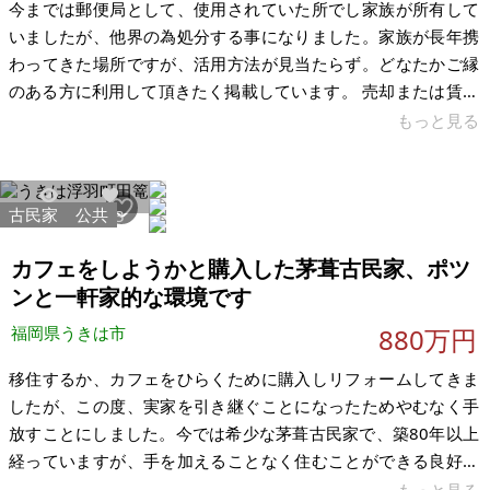
今までは郵便局として、使用されていた所でし家族が所有して
いましたが、他界の為処分する事になりました。家族が長年携
わってきた場所ですが、活用方法が見当たらず。どなたかご縁
のある方に利用して頂きたく掲載しています。 売却または賃貸
で考えています。菅谷駅目の前です。物置や倉庫・店舗または
もっと見る
事務所としてご利用頂けそうです。今前に駐車場もあります。
建物、使用するにはリノベーションが必要そうです。賃貸の場
合は、現状のままの貸し出しなので、好きにリノベーションし
古民家
公共
20194
273
て下さい。契約の場合は、現状のまま引渡しです。 ※キーボッ
クスがありますのでいつでも内覧出来ます。ご希望の方はメッ
カフェをしようかと購入した茅葺古民家、ポツ
セージください。 【物件概要】
ンと一軒家的な環境です
福岡県うきは市
880万円
移住するか、カフェをひらくために購入しリフォームしてきま
したが、この度、実家を引き継ぐことになったためやむなく手
放すことにしました。今では希少な茅葺古民家で、築80年以上
経っていますが、手を加えることなく住むことができる良好な
状態です。 また今、人気のうきは市にあるポツンと一軒家的な