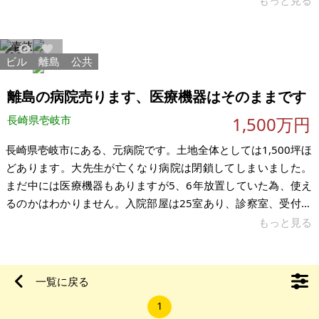
もっと見る
良い環境に恵まれています。移住するもよし、民泊施設や貸別
荘、カフェにもよいと思います。使用頻度の少ない薪ストーブ
と現役で使えるおクドさん、囲炉裏があります。地下深くから
ビル
離島
公共
22291
53
汲み上げる美味しい水が飲めます。 なお、物件が僻地にあるこ
とや築年数が経っていることから融資による購入を希望の方は
離島の病院売ります、医療機器はそのままです
審査に通らない可能が高いため、
長崎県壱岐市
1,500万円
長崎県壱岐市にある、元病院です。土地全体としては1,500坪ほ
どあります。大先生が亡くなり病院は閉鎖してしまいました。
まだ中には医療機器もありますが5、6年放置していた為、使え
るのかはわかりません。入院部屋は25室あり、診察室、受付、
デイケア、お風呂などがあり、すぐにでも開業することができ
もっと見る
ます。 建物は20年ほど経っており痛みもありますが、併設して
いるデイケアの部分はまだ、5、6年しか経っていません。薬局
として使える建物もありますがそこは別の方の持ち物です。土
一覧に戻る
地、病院と全ての売買を持ち主に一任されている方がおり、全
1
てはその方との交渉になります。 希望価格としては1,500万円