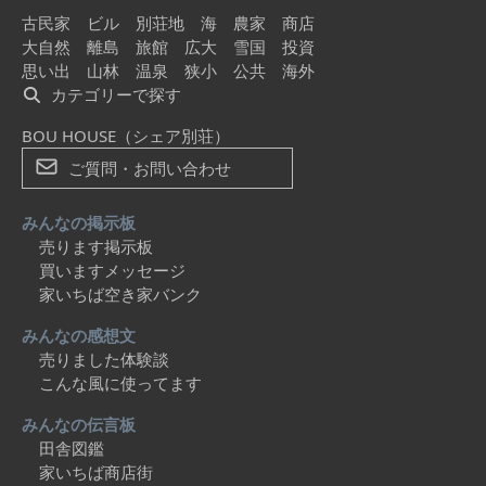
古民家
ビル
別荘地
海
農家
商店
大自然
離島
旅館
広大
雪国
投資
思い出
山林
温泉
狭小
公共
海外
カテゴリーで探す
BOU HOUSE（シェア別荘）
ご質問・お問い合わせ
みんなの掲示板
売ります掲示板
買いますメッセージ
家いちば空き家バンク
みんなの感想文
売りました体験談
こんな風に使ってます
みんなの伝言板
田舎図鑑
家いちば商店街