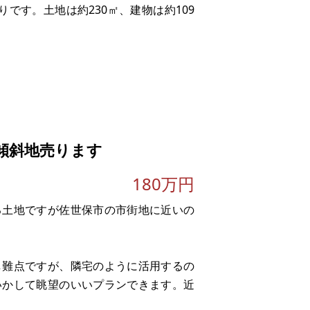
りです。土地は約230㎡、建物は約109
傾斜地売ります
180万円
る土地ですが佐世保市の市街地に近いの
募集の準備を進められます。投資用とし
し難点ですが、隣宅のように活用するの
いかして眺望のいいプランできます。近