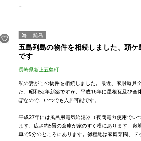
最寄駅は中佐世保駅で駅から近いため便利です。ラ
気あり、ガスプロパンです。
海
離島
【物件概要】※土地のみ
五島列島の物件を相続しました、頭ケ
場所：長崎県佐世保市西大久保町
です
土地：152.75㎡
建物：なし
長崎県新上五島町
構造：
現況：空地
私の妻がこの物件を相続しました。最近、家財道具
希望価格：180万円
た。昭和52年新築ですが、平成16年に屋根瓦及び
ぽなので、いつでも入居可能です。
前道：市道
市街化区域、第一種中高層住
平成27年には風呂用電気給湯器（夜間電力使用でい
ます。広さ約5畳の倉庫が家のすぐ横にあります。敷地
車で5分のところにあります。雑種地は家庭菜園、ド