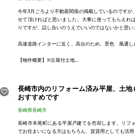
今年3月ごろより不動産関係の掲載しているのですが
せて頂ければと思いました。大事に使ってもらえれ
りですが、話し合いのうえでいいのではないかと思い
高速道路インターに近く、高台のため、景色 風通し
【物件概要】※古屋付土地
場所：長崎県東彼杵郡東彼杵町三根郷
土地：856㎡
建物：2階建
長崎市内のリフォーム済み平屋、土地
構造：1階（鉄骨）2階（木造）延床面積172㎡
おすすめです
現況：雨漏り その他異常なし
希望価格：900万～1,000万円（応相談）
長崎県長崎市
長崎市本尾町にある平屋戸建てを売却します。リフ
※現状有姿、および公簿売買でのお取引きとなります
でお住まいになる方はもちろん、賃貸用としても活用