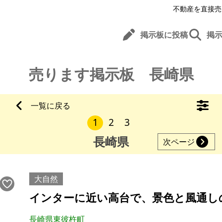
不動産を直接売
掲示板に投稿
掲
売ります掲示板 長崎県
一覧に戻る
1
2
3
長崎県
次ページ
大自然
インターに近い高台で、景色と風通し
長崎県東彼杵町