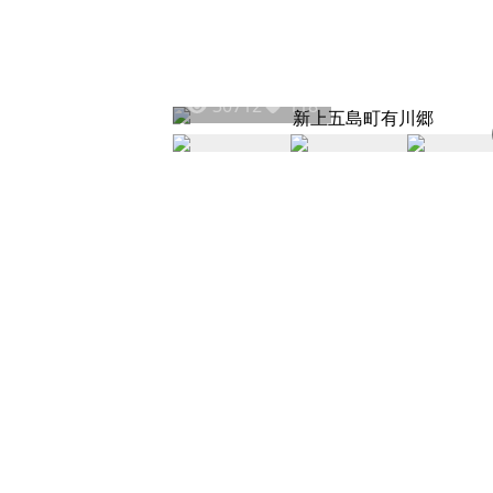
30712
118