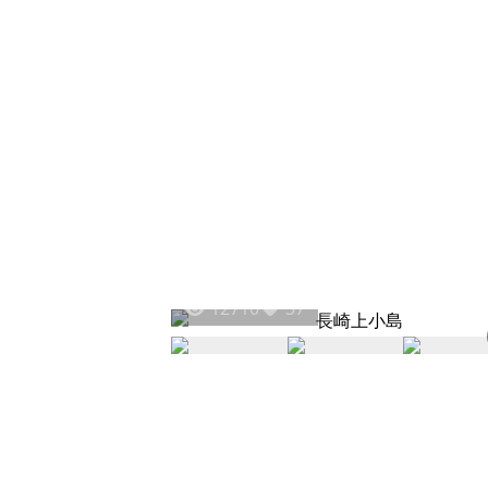
12710
37