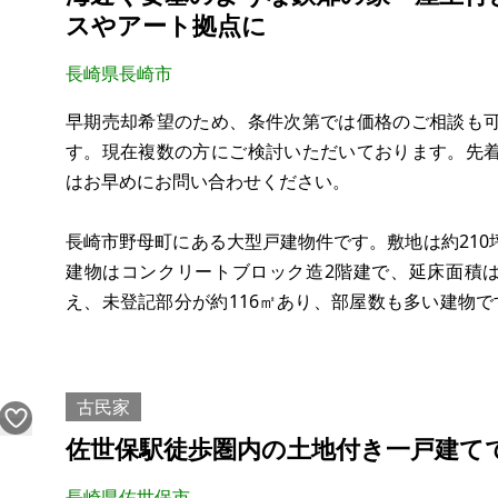
スやアート拠点に
長崎県長崎市
早期売却希望のため、条件次第では価格のご相談も
す。現在複数の方にご検討いただいております。先
はお早めにお問い合わせください。
長崎市野母町にある大型戸建物件です。敷地は約21
建物はコンクリートブロック造2階建で、延床面積は
え、未登記部分が約116㎡あり、部屋数も多い建物
鉄扉があり、台風対策として作られたものと思われ
のが特徴です。
古民家
建物には屋上スペースがあり、広いコンクリー
佐世保駅徒歩圏内の土地付き一戸建て
長崎県佐世保市