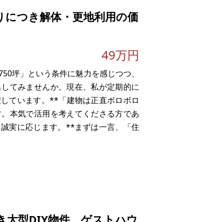
とまった資金が必要になったため、今回
りにつき解体・更地利用の価
。
49万円
雨漏りなど、素人では難しい「基本構
750坪」という条件に魅力を感じつつ、
出してみませんか。現在、私が定期的に
しています。**「建物は正直ボロボロ
す。本気で活用を考えてくださる方であ
誠実に応じます。**まずは一言、「住
。
間により、建物の後ろ半分に崩落がある
大型DIY物件、ゲストハウ