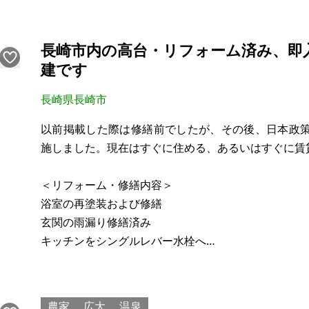
す。雑種地は将来は県に買収される計画もあります
（金額は役所との交渉であり未定です）雑種地には建
長崎市内の高台・リフォーム済み、即
建です
長崎県長崎市
以前掲載した際は修繕前でしたが、その後、日本政
施しました。現在はすぐに住める、あるいはすぐに賃
​＜リフォーム・修繕内容＞
​浴室の再塗装および修繕
​玄関の雨漏り修繕済み
​キッチンをシングルレバー水栓へ
脱衣所の床クッションフロア張替え
​＜売却の理由＞
農家
広大
温泉