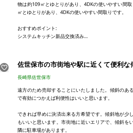
物は約109㎡とゆとりがあり、4DKの使いやすい間取
㎡とゆとりがあり、4DKの使いやすい間取りです。
おすすめポイント:
システムキッチン新品交換済み
キッチン・廊下の床補修済み
クロス張替済み
残置物なし（すぐに利用開始できます）
佐世保市の市街地や駅に近くて便利な
和室の状態良好
エアコン1台稼働
長崎県佐世保市
遠方のため売却することにいたしました。傾斜のあ
室内はきれいに片付いており、そのまま生活や賃貸
で有効につかえば利便性はいいと思います。
てご検討の方へ近隣相場では月額約4～5
できれば早めに決済出来る方希望です。傾斜地が少
もいいと思います。市街地に近いエリアで、傾斜を
隣に駐車場があります。