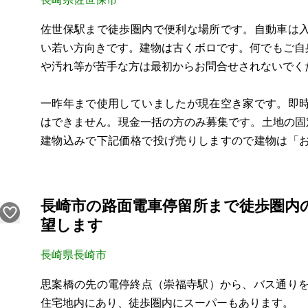
佐世保駅まで徒歩圏内で便利な場所です。自動車は
い若い方向きです。建物は古くボロです。何でもご自
や汚れ等が苦手な方は最初からお問合せされないでく
一昨年まで使用していましたが現在空き家です。即
はできません。現金一括の方のみ募集です。土地の固
建物込みで下記価格で投げ売りしますので建物は「
はできませんので、各自で現地内見をお願い致します
【物件概要】※古屋付土地
長崎市の路面電車停留所まで徒歩圏内
場所：長崎県佐世保市若葉町
望します
土地：155.0
長崎県長崎市
思案橋の先の電停終点（崇福寺駅）から、バス通りを
住宅地内にあり、徒歩圏内にスーパーもあります。