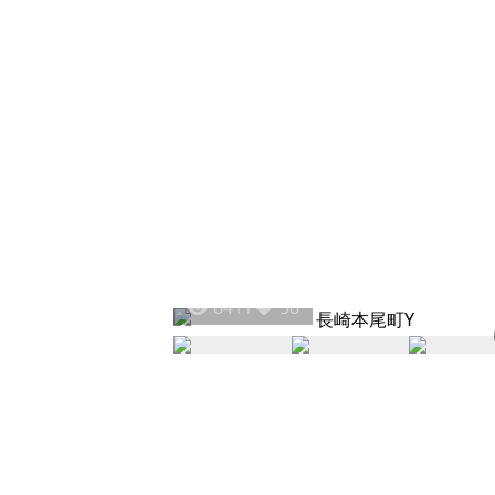
8411
58