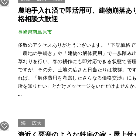
リフォームを終えて賃貸募集を開始しましたが、ま
農地手入れ済で即活用可、建物崩落あ
は空き家としての売却を優先することにいたしました
格相談大歓迎
​＜居住のメリット＞
長崎県南島原市
高台ならではの風通しの良さがあります。水回りや
造」の修繕はプロの手で完了していま
多数のアクセスありがとうございます。「下記価格で
「農地の手続き」や「建物の解体費用」で一歩踏み
草刈りを行い、春の耕作にも即対応できる状態で管理
ですが、その分、土地の広さと日当たりは抜群」で
れば、「解体費用を考慮したさらなる価格交渉」にも
所を知りたい」とだけメッセージをいただけませんか
親から相続した土地と建物ですが、長年の空き家期
ため、「更地にして活用する」「使える前半分をD
海
広大
海近く要塞のような鉄扉の家・屋上付き