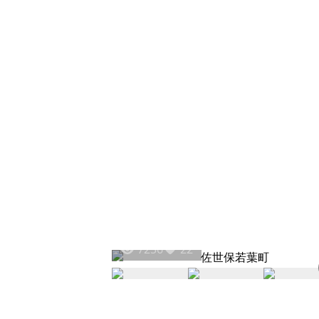
7256
22