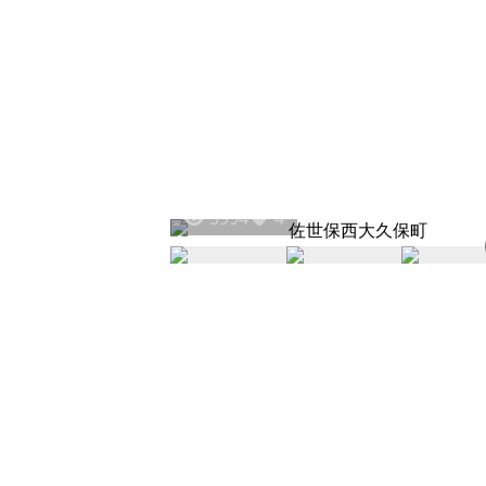
3994
4