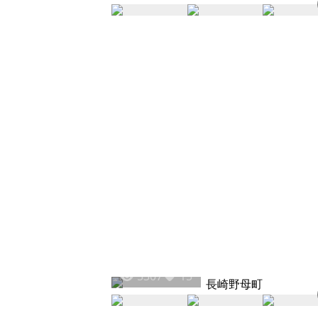
5307
15