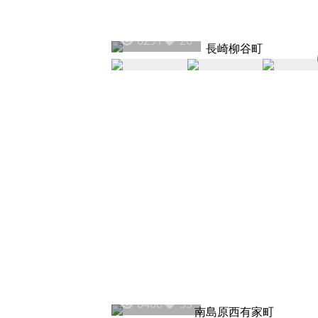
6291
26
8400
55