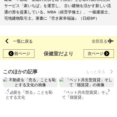
サービス「家いちば」を運営し、 古い建物を活かす新しい流
通の形を提案している。MBA（経営学修土）、 一級建築士、
宅地建物取引士。著書に『空き家幸福論』（日経BP）
一覧に戻る
全部見る
保健室だより
前ページ
次ページ
このほかの記事
もっと見る
Previous
Ne
不動産を「売る」ことを恥
「ペット共生型賃貸」そし
とする文化
て「猫賃貸」