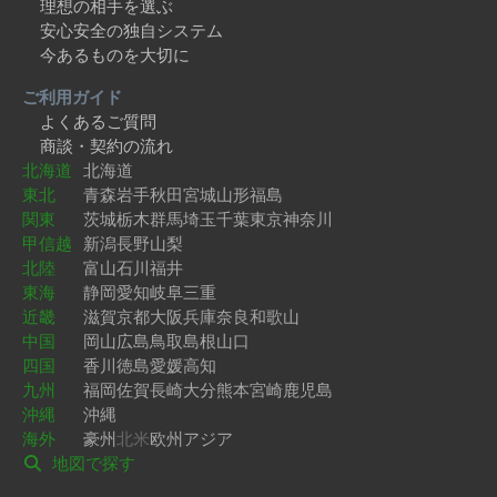
理想の相手を選ぶ
安心安全の独自システム
今あるものを大切に
ご利用ガイド
よくあるご質問
商談・契約の流れ
北海道
北海道
東北
青森
岩手
秋田
宮城
山形
福島
関東
茨城
栃木
群馬
埼玉
千葉
東京
神奈川
甲信越
新潟
長野
山梨
北陸
富山
石川
福井
東海
静岡
愛知
岐阜
三重
近畿
滋賀
京都
大阪
兵庫
奈良
和歌山
中国
岡山
広島
鳥取
島根
山口
四国
香川
徳島
愛媛
高知
九州
福岡
佐賀
長崎
大分
熊本
宮崎
鹿児島
沖縄
沖縄
海外
豪州
北米
欧州
アジア
地図で探す