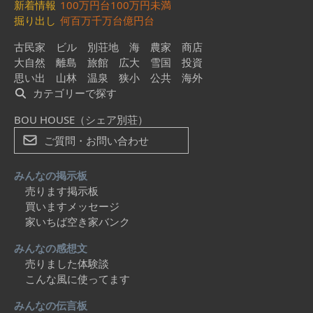
新着情報
100万円台
100万円未満
掘り出し
何百万
千万台
億円台
古民家
ビル
別荘地
海
農家
商店
大自然
離島
旅館
広大
雪国
投資
思い出
山林
温泉
狭小
公共
海外
カテゴリーで探す
BOU HOUSE（シェア別荘）
ご質問・お問い合わせ
みんなの掲示板
売ります掲示板
買いますメッセージ
家いちば空き家バンク
みんなの感想文
売りました体験談
こんな風に使ってます
みんなの伝言板