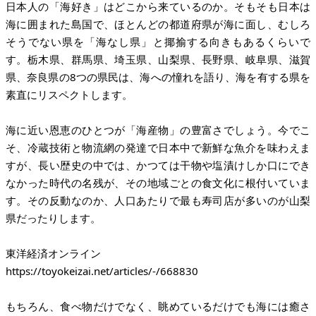
日本人の「海好き」はどこから来ているのか。そもそも日本は
海に囲まれた島国で、ほとんどの都道府県が海に面し、むしろ
そうでない県を「海なし県」と揶揄する向きもあるくらいで
す。栃木県、群馬県、埼玉県、山梨県、長野県、岐阜県、滋賀
県、奈良県の8つの県民は、海への憧れを語り、海を有する県を
素直にリスペクトします。
海に近い恩恵のひとつが「海産物」の豊富さでしょう。今でこ
そ、冷蔵技術と物流網の発達で日本中で新鮮な魚介を味わえま
すが、長い歴史の中では、かつては干物や塩漬けしか口にでき
なかった時代の名残が、その地域ごとの食文化に根付いていま
す。その反動なのか、人口あたりで最も寿司店が多いのが山梨
県だったりします。
https://toyokeizai.net/articles/-/668830
もちろん、食べ物だけでなく、眺めているだけでも海には癒さ