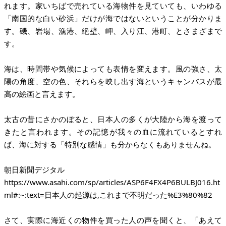
れます。家いちばで売れている海物件を見ていても、いわゆる
「南国的な白い砂浜」だけが海ではないということが分かりま
す。磯、岩場、漁港、絶壁、岬、入り江、港町、とさまざまで
す。
海は、時間帯や気候によっても表情を変えます。風の強さ、太
陽の角度、空の色、それらを映し出す海というキャンバスが最
高の絵画と言えます。
太古の昔にさかのぼると、日本人の多くが大陸から海を渡って
きたと言われます。その記憶が我々の血に流れているとすれ
ば、海に対する「特別な感情」も分からなくもありませんね。
https://www.asahi.com/sp/articles/ASP6F4FX4P6BULBJ016.ht
ml#:~:text=
日本人の起源は,これまで不明だった%E3%80%82
さて、実際に海近くの物件を買った人の声を聞くと、「あえて