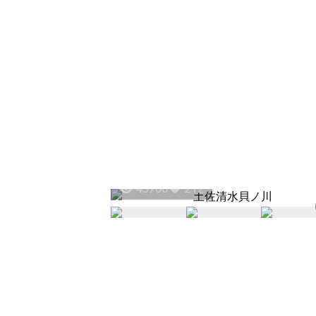
43766
212