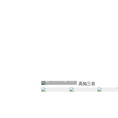
12076
26