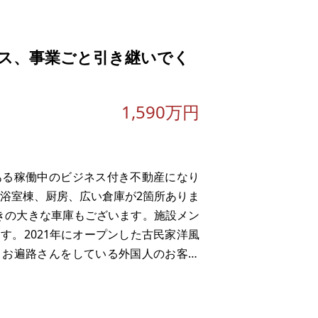
ス、事業ごと引き継いでく
。
実際の取引価格とが異なる価格にて商談
1,590万円
繕費など）のほうが多くかかる場合もあ
ださい。
ある稼働中のビジネス付き不動産になり
、浴室棟、厨房、広い倉庫が2箇所ありま
付きの大きな車庫もございます。施設メン
す。2021年にオープンした古民家洋風
。お遍路さんをしている外国人のお客様
ざいます。家族の都合で日本を離れるこ
ゲストハ