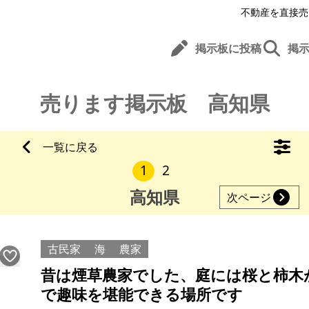
不動産を直接売
掲示板に投稿
掲
売ります掲示板 高知県
一覧に戻る
1
2
高知県
次ページ
古民家
海
農家
昔は煙草農家でした、庭には桜と柿木
で趣味を堪能できる場所です