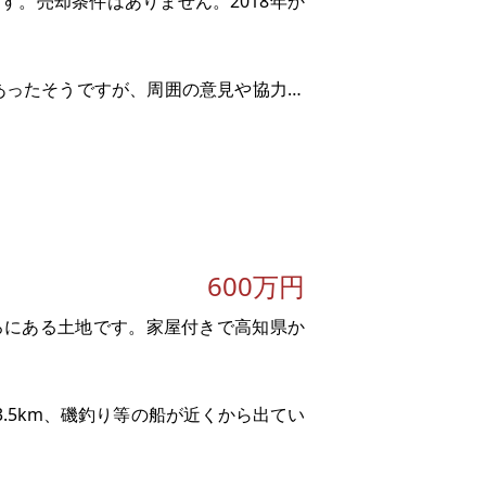
す。売却条件はありません。2018年か
もあったそうですが、周囲の意見や協力に
良好。40～50代心因性の糖尿病悪化
は、父が営林署早期退職し
600万円
ころにある土地です。家屋付きで高知県か
3.5km、磯釣り等の船が近くから出てい