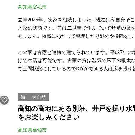
高知県宿毛市
去年2025年、実家を相続しました。現在は私自身そ
き家の状態です。昔は二世帯で住んでいて煙草の葉
あります。掲載にあたって整理したり処分や掃除をし
この家は古家と連棟で建てられています。平成7年に
けで生活は可能です。古家の方は湿気で床下の根太
て土間状態にしているのでDIYができる人は床を張
台も停められるので民泊や古民家カフェなどにも使
市道も最後なの
海
大自然
高知の高地にある別荘、井戸を掘り水
をお楽しみください
高知県高知市