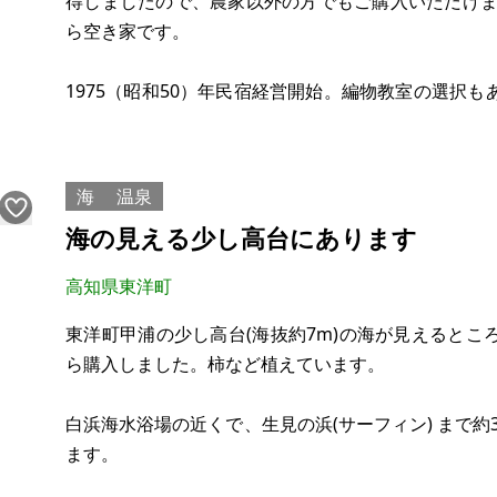
得しましたので、農家以外の方でもご購入いただけま
ら空き家です。
1975（昭和50）年民宿経営開始。編物教室の選択
より母が決断。経営は、母の人柄と近所の協力もあり
し、透析となり1994（平成6）年10月廃業。隣の家
海
温泉
海の見える少し高台にあります
高知県東洋町
東洋町甲浦の少し高台(海抜約7m)の海が見えると
ら購入しました。柿など植えています。
白浜海水浴場の近くで、生見の浜(サーフィン) まで約
ます。