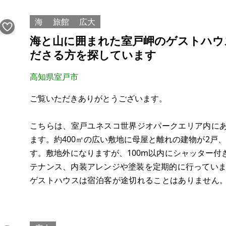
現況：山林
希望価格：25万円（相談可）
海
旅館
広大
海と山に囲まれた室戸岬のゲストハウ
※現状有姿、および公簿売買でのお取引きとなります
ださる方を探しています
※問い合わせ多数あるいは取引条件等により、上記と
高知県室戸市
合意される場合もあります。
ご覧いただきありがとうございます。
※物件を安く購入しても、購入後の維持費（税金、修
ります。ご購入に際しては十分ご留意の上、ご判断く
こちらは、室戸ユネスコ世界ジオパークエリア内に
ます。約400㎡の広い敷地に母屋と離れの建物が2戸
す。敷地外になりますが、100m以内にシャッター
テナンス、内装アレンジや塗装を定期的に行っていま
ゲストハウスは宿泊客が途切れることはありません
も多く、併設しているテラスカフェレストランもご
とになり、管理も難しいため、どなたか現在稼働中の