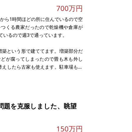
700万円
こから1時間ほどの所に住んでいるので空
をつくる農家だったので乾燥機や倉庫が
ているので週3で通っています。
増築という形で建ててます。増築部分だ
などが腐ってしまったので畳も木も外し
り替えしたら古家も使えます。駐車場も何
えそうです。隣にご近所さんはいなくて
問題を克服しました、眺望
150万円