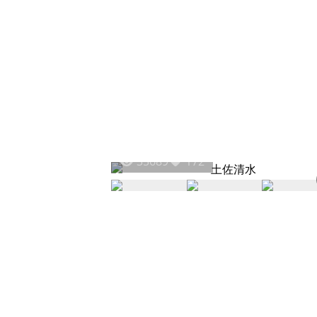
35689
172