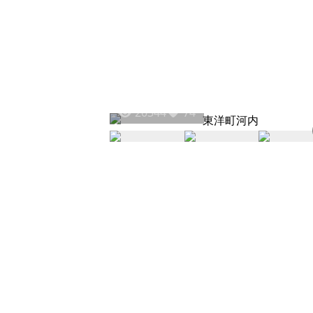
20344
74