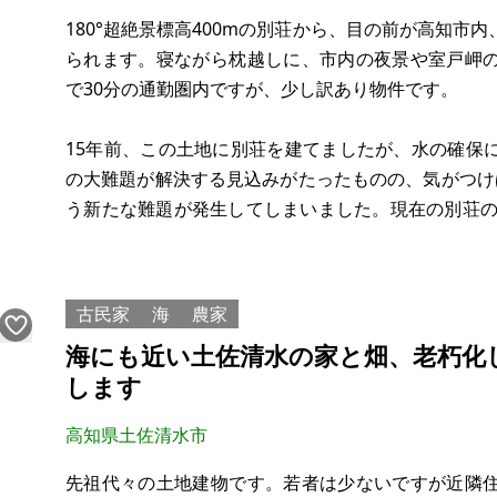
180°超絶景標高400mの別荘から、目の前が高知市
られます。寝ながら枕越しに、市内の夜景や室戸岬
で30分の通勤圏内ですが、少し訳あり物件です。
15年前、この土地に別荘を建てましたが、水の確保
の大難題が解決する見込みがたったものの、気がつけ
う新たな難題が発生してしまいました。現在の別荘の
のバブルの時代に20軒近く別荘が建てられたそうで
作られていて、私の別荘の西隣の土地でし
古民家
海
農家
海にも近い土佐清水の家と畑、老朽化
します
高知県土佐清水市
先祖代々の土地建物です。若者は少ないですが近隣