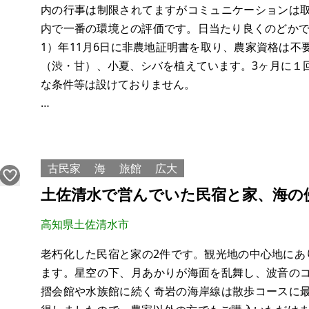
内の行事は制限されてますがコミュニケーションは
内で一番の環境との評価です。日当たり良くのどかで
1）年11月6日に非農地証明書を取り、農家資格は
（渋・甘）、小夏、シバを植えています。3ヶ月に１
な条件等は設けておりません。
経緯
1995年（平成7年）12月祖母が亡くなり、近隣の方
成21）10年母他界し、慣習に従い引き継ぎました。
古民家
海
旅館
広大
土佐清水で営んでいた民宿と家、海の
高知県土佐清水市
老朽化した民宿と家の2件です。観光地の中心地にあ
ます。星空の下、月あかりが海面を乱舞し、波音の
摺会館や水族館に続く奇岩の海岸線は散歩コースに