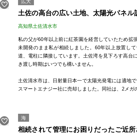
広大
土佐の高台の広い土地、太陽光パネル
高知県土佐清水市
私の父が60年以上前に紅茶園を経営していたため拡
未開発のまま私が相続しました。60年以上放置し
道、電柱に隣接しています。土佐湾を見下ろす高台
き渡し時期はいつでも構いません。
土佐清水市は、日射量日本一で太陽光発電には適地で
スマートエナジー社に売却しました。同社は、2メガ
足摺宇和海国立公園第二種地域内ですが開発は可能
キャンプ場に向いています。
海
ライフラインは、電柱（6.6kv）に
相続されて管理にお困りだったご近所