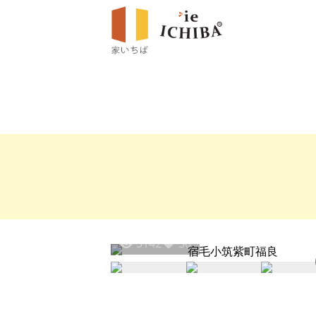
5142
30