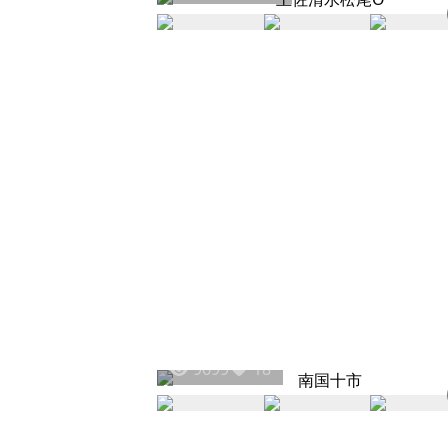
9699
18