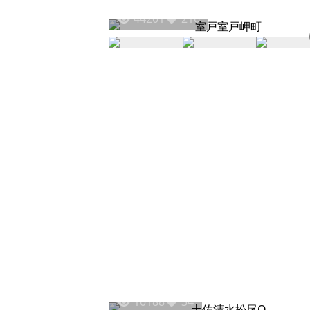
44201
216
10188
34