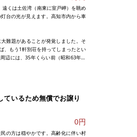
内、遠くは土佐湾（南東に室戸岬）を眺め
の灯台の光が見えます。高知市内から車
に大難題があることが発覚しました。そ
ば、もう1軒別荘を持ってしまったとい
周辺には、35年くらい前（昭和63年）
す。問題の「もう1軒の別荘」はその頃に
しているため無償でお譲り
0円
住民の方は穏やかです。高齢化に伴い村