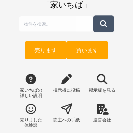
「家いちば」
売ります
買います
家いちばの
掲示板
に投稿
掲示板
を見る
詳しい説明
売りました
売主への
手紙
運営会社
体験談