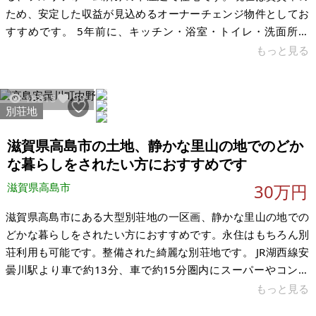
ため、安定した収益が見込めるオーナーチェンジ物件としてお
すすめです。 5年前に、キッチン・浴室・トイレ・洗面所・
床・クロスを含めたフルリフォームを実施済み。外観は築年相
もっと見る
応ですが、室内は非常にきれいに保たれています。 現在は、30
代のご夫婦とお子様の3人家族がご入居中で、大切にお住まいい
18815
99
ただいております。住環境の良さからも、入居希望者が複数あ
別荘地
り、賃貸需要の高さも魅力の一つです。また、将来的には建て
替えも視野に入る広さの土地のため、資産性・柔軟性のある物
滋賀県高島市の土地、静かな里山の地でのどか
件としてご検討いただけます。
な暮らしをされたい方におすすめです
滋賀県高島市
30万円
滋賀県高島市にある大型別荘地の一区画、静かな里山の地での
どかな暮らしをされたい方におすすめです。永住はもちろん別
荘利用も可能です。整備された綺麗な別荘地です。 JR湖西線安
曇川駅より車で約13分、車で約15分圏内にスーパーやコンビ
ニ、薬局などもあり生活には困りません。電気、水道、ガスの
もっと見る
引き込みはないと思われます。琵琶湖に浮かぶ鳥居として有名