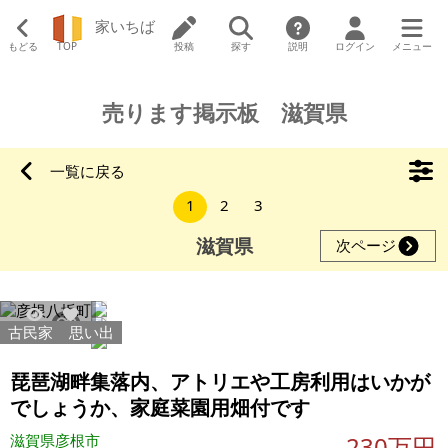
家いちば
もどる
TOP
投稿
探す
説明
ログイン
メニュー
売ります掲示板 滋賀県
一覧に戻る
1
2
3
滋賀県
次ページ
古民家
思い出
78789
325
琵琶湖畔集落内、アトリエや工房利用はいかが
でしょうか、家庭菜園用畑付です
滋賀県彦根市
230万円