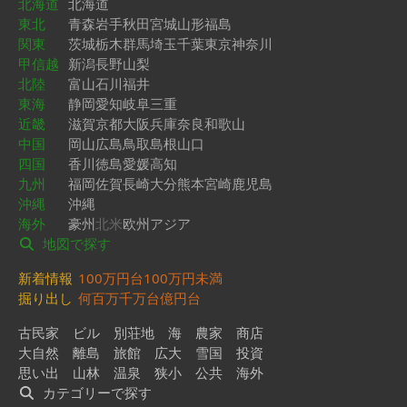
北海道
北海道
東北
青森
岩手
秋田
宮城
山形
福島
関東
茨城
栃木
群馬
埼玉
千葉
東京
神奈川
甲信越
新潟
長野
山梨
北陸
富山
石川
福井
東海
静岡
愛知
岐阜
三重
近畿
滋賀
京都
大阪
兵庫
奈良
和歌山
中国
岡山
広島
鳥取
島根
山口
四国
香川
徳島
愛媛
高知
九州
福岡
佐賀
長崎
大分
熊本
宮崎
鹿児島
沖縄
沖縄
海外
豪州
北米
欧州
アジア
地図で探す
新着情報
100万円台
100万円未満
掘り出し
何百万
千万台
億円台
古民家
ビル
別荘地
海
農家
商店
大自然
離島
旅館
広大
雪国
投資
思い出
山林
温泉
狭小
公共
海外
カテゴリーで探す