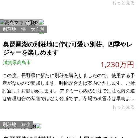
す。湖西の自然豊かな環境で、ペットと田舎暮らしを始めたい
もっと見る
方や、利回り重視の投資家の方にお譲りしたいと考えていま
す。 こんな方におすすめ ・ペットと一緒に暮らせる安価な戸建
を探している方 ・賃貸付けて利回り約15%の収益物件として運
別荘地
海
大自然
22467
144
用したい投資家 ・湖西で別荘・セカンドハウスをお探しの方 ・
古民家リフォーム・DIYに興味がある方 物件の魅力 ・4DKで全
奥琵琶湖の別荘地に佇む可愛い別荘、四季やレ
居室6帖
ジャーを楽しめます
滋賀県高島市
1,230万円
この度、長野県に新たに別荘を購入しましたので、使用する予
定がないので売却します。時間が合えば案内いたします。ご検
討宜しくお願い致します。 アドミール内の別荘で別荘地内の道
は管理組合の私道ではなく公道です。冬場の積雪時は早朝より
高島市が除雪してくれます。（公道の別荘地は高島市では殆ど
もっと見る
無いと思います）坂の多い別荘地が多い中、この場所は平坦地
に近い緩やかな傾斜地です。 ミニログも有りますので色々と物
別荘地
狭小
が置けます。関西圏や中部圏からもアクセスは悪くないと思い
10859
32
ます。 春は海津大崎の桜、夏はマキノサニービーチが近く水遊