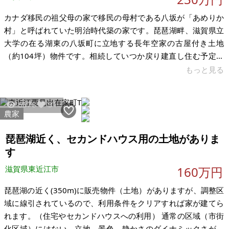
カナダ移民の祖父母の家で移民の母村である八坂が「あめりか
村」と呼ばれていた明治時代築の家です。琵琶湖畔、滋賀県立
大学の在る湖東の八坂町に立地する長年空家の古屋付き土地
（約104坪）物件です。相続していつか戻り建直し住む予定で
したが、現在の住まいからは遠方のため手放すことにしまし
もっと見る
た。現況空家のためいつでも結構です。古屋（再建築可）付き
の土地物件として「現状渡し」でお願いいたします。野菜や果
6378
31
実を育てたり、鶏など飼うのにも適したすぐ近くの土地（約80
農家
坪）も一緒に。 テレワークにもお勧めの「近場の田舎」です。
京都や大阪・名古屋方面へも南彦根駅からＪＲや車で1時間程
琵琶湖近く、セカンドハウス用の土地がありま
度、自然環境に恵まれ空気も江州(ごう
す
滋賀県東近江市
160万円
琵琶湖の近く(350m)に販売物件（土地）がありますが、調整区
域に線引されているので、利用条件をクリアすれば家が建てら
れます。（住宅やセカンドハウスへの利用） 通常の区域（市街
化区域）にはない、立地、景色、静かさのダイナミックさがあ