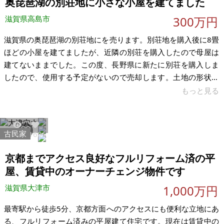
奥琵琶湖の別荘地に小さな小屋を建てました
びができます。また、敦賀まで40分程度で、海水浴、釣りが楽
滋賀県高島市
300万円
しめます。秋は周りには落葉
滋賀県の奥琵琶湖の別荘地にを売ります。別荘地を購入後に8畳
ほどの小屋を建てましたが、近隣の別荘を購入したので母屋は
建てないままでした。この度、長野県に新たに別荘を購入しま
したので、使用する予定がないので売却します。土地の形状は
22.6ｍｘ14.5ｍの長方形で長い側が南向きですので日光が多く
もっと見る
入るレイアウトの建築が可能です。 滋賀県高島市の奥琵琶湖の
別荘地です。別荘地内の道は管理組合の私道ではなく公道で
す。冬場の積雪時は早朝より高島市が除雪してくれます。（公
古民家
36612
168
道の別荘地は高島市では殆ど無いと思います）坂の多い別荘地
が多い中、この場所は平坦に近い緩やかな傾斜地です。管理は
京都までアクセス良好なフルリフォーム済の平
自治会で行っていますので別荘
屋、賃貸中のオーナーチェンジ物件です
滋賀県大津市
1,000万円
最寄駅から徒歩5分、京都方面へのアクセスにも便利な立地にあ
る、フルリフォーム済みの平屋建て住宅です。現在は賃貸中の