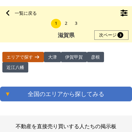
な白髭神社まで車で約20分、「新・日本街路樹百選」、「日本
紅葉の名所100選」にも選ばれたメタセコイア並木まで車で約
一覧に戻る
30分です。本物件にご興味がある方はお気軽にお問い合わせく
1
2
3
ださい。 【物件概要】※土地のみ 場所：滋賀県高島市安曇川町
中野 土地：131㎡
滋賀県
次ページ
大津
伊賀甲賀
彦根
エリアで探す
近江八幡
▼
全国のエリアから探してみる
不動産を直接売り買いする人たちの掲示板