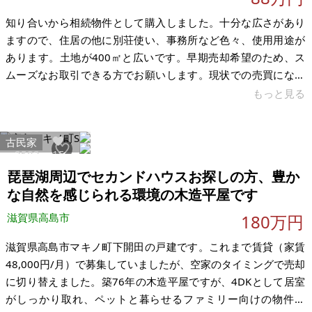
知り合いから相続物件として購入しました。十分な広さがあり
ますので、住居の他に別荘使い、事務所など色々、使用用途が
あります。土地が400㎡と広いです。早期売却希望のため、ス
ムーズなお取引できる方でお願いします。現状での売買になり
ます。 土地の相場よりかなりお手頃価格です。彦根城まで車で
もっと見る
20分、琵琶湖まで車で5分です。近隣にレジャー施設多数あり
ます。広い庭があります。建物が古いのでリフォームが必須に
古民家
なると思います。 【物件概要】※古屋付土地 場所：滋賀県彦根
2582
15
市甘呂町 土地：400.00㎡ 建物：105.4㎡ 構造：木造亜鉛メッ
琵琶湖周辺でセカンドハウスお探しの方、豊か
キ鋼板・瓦葺2階建 現況：空き家 希望価格：88万円（税込） ※
な自然を感じられる環境の木造平屋です
現
滋賀県高島市
180万円
滋賀県高島市マキノ町下開田の戸建です。これまで賃貸（家賃
48,000円/月）で募集していましたが、空家のタイミングで売却
に切り替えました。築76年の木造平屋ですが、4DKとして居室
がしっかり取れ、ペットと暮らせるファミリー向けの物件で