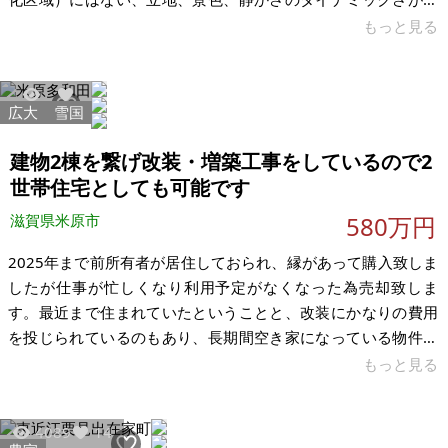
り、物件としては数少ないので、この自然環境を好む方には、
もっと見る
良いかと思います。調整区域の農地（畑）が販売物件になりま
すので、価格を下げて提供します。 ・本物件は、東近江市の条
例（都市計画法）で12号区域に該当する。 ・東近江市の12号区
広大
雪国
2043
10
域は、平成28年の市条例（都市計画法）で緩和され、住む前提
であれば、誰でも家が建てられるようになった。（属人要件の
建物2棟を繋げ改装・増築工事をしているので2
緩和、但し開発許可
世帯住宅としても可能です
滋賀県米原市
580万円
2025年まで前所有者が居住しておられ、縁があって購入致しま
したが仕事が忙しくなり利用予定がなくなった為売却致しま
す。最近まで住まれていたということと、改装にかなりの費用
を投じられているのもあり、長期間空き家になっている物件に
比べてきれいです。昭和に建築された建物2棟を改装、増築工事
もっと見る
し1棟に繋げて2世帯住宅のような形で利用されていた為、お風
呂、トイレ、キッチン、洗面台などの水回りの設備が全て2つず
4089
14
つ備え付けられております。土地も広々約533㎡（約161坪）あ