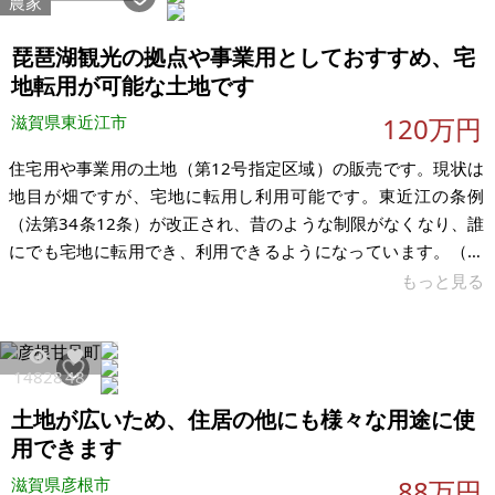
農家
り、車も車種によっては3台駐車可能です。（乗用車2台、軽自
動車1台の計3台は可能 大きめの車だと2台は可能） 琵琶湖ま
琵琶湖観光の拠点や事業用としておすすめ、宅
で車で10分程、J
地転用が可能な土地です
滋賀県東近江市
120万円
住宅用や事業用の土地（第12号指定区域）の販売です。現状は
地目が畑ですが、宅地に転用し利用可能です。東近江の条例
（法第34条12条）が改正され、昔のような制限がなくなり、誰
にでも宅地に転用でき、利用できるようになっています。（東
近江市 都市整備部都市計画課 電話 0748-24-5655） 価格の希
もっと見る
望は下記ですが、具体的な利用により調整します。時期的には
すぐに販売できる状況です。 法第34条第12号の記述 ・予定建
築物の用途は、自己の居住の用に供する一戸建住宅以外の用途
14828
48
は認められない。 ・ 申請者は、自己の用に供する住宅を必要と
土地が広いため、住居の他にも様々な用途に使
する者に限る。 特記 ・畑の転用物件ですので価格にメリットが
あ
用できます
滋賀県彦根市
88万円