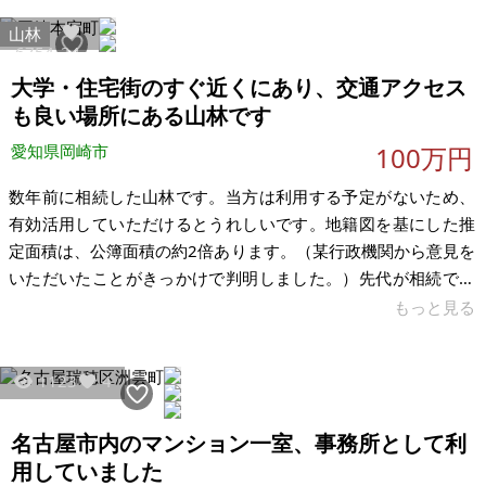
山林
6754
34
大学・住宅街のすぐ近くにあり、交通アクセス
も良い場所にある山林です
愛知県岡崎市
100万円
数年前に相続した山林です。当方は利用する予定がないため、
有効活用していただけるとうれしいです。地籍図を基にした推
定面積は、公簿面積の約2倍あります。（某行政機関から意見を
いただいたことがきっかけで判明しました。）先代が相続で所
有してから30年ほど経ちます。手つかずですが、その間にトラ
もっと見る
ブルが発生した経験もございません。測量なし、現状渡しでお
願いします。 形状は直角三角形です。ライフラインは全てなし
1123
4
です。公園に隣接しており、大学及び住宅街がすぐ近くにあり
ます。本宿駅から1km以内にあり各種交通手段でのアクセスが
名古屋市内のマンション一室、事務所として利
良好です。 【物件概要】※土地のみ 場所：愛知県岡崎市本宿町
土地：公募327㎡（推
用していました