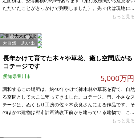
定面積は、公簿面積の約6倍あります（某行政機関から意見をい
ただいたことがきっかけで判明しました）。先々代は現地に行
っていたようですが、先代と当方は現地確認をしたことがあり
もっと見る
ません。先代が所有してから30年ほど手つかずですが、その間
にトラブルが発生した経験もございません。測量なし、現状渡
しでお願いします。 形状は短冊状です（推定幅 最小3m、最大
大自然
思い出
3928
59
8m程）。国道473号のすぐ横です。本宿（新東名岡崎東IC、東
名音羽蒲郡IC、国道1号）や蒲郡（国道23号 蒲郡IC）からのア
長年かけて育てた木々や草花、癒し空間広がる
クセスが良好です
コテージです
愛知県豊川市
5,000万円
調和するこの場所は、約40年かけて雑木林や草花を育て、自然
る空間として大こに守ってきました。コテージ、門、小さなス
テージは、ぬくもり工房の佐々木茂良さんによる作品です。そ
のほかの建物は都市計画法改正前から建っている建物で、この
土地の歴史とともに今日まで受け継がれてきました。 インター
もっと見る
チェンジや幹線道路から近く交通アクセスは良好ですが、一歩
敷地に入ると、鳥のさえずりや木々の風景に包まれた静かな時