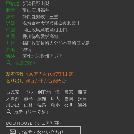
甲信越
新潟
長野
山梨
北陸
富山
石川
福井
東海
静岡
愛知
岐阜
三重
近畿
滋賀
京都
大阪
兵庫
奈良
和歌山
中国
岡山
広島
鳥取
島根
山口
四国
香川
徳島
愛媛
高知
九州
福岡
佐賀
長崎
大分
熊本
宮崎
鹿児島
沖縄
沖縄
海外
豪州
北米
欧州
アジア
地図で探す
新着情報
100万円台
100万円未満
掘り出し
何百万
千万台
億円台
古民家
ビル
別荘地
海
農家
商店
大自然
離島
旅館
広大
雪国
投資
思い出
山林
温泉
狭小
公共
海外
カテゴリーで探す
BOU HOUSE（シェア別荘）
ご質問・お問い合わせ