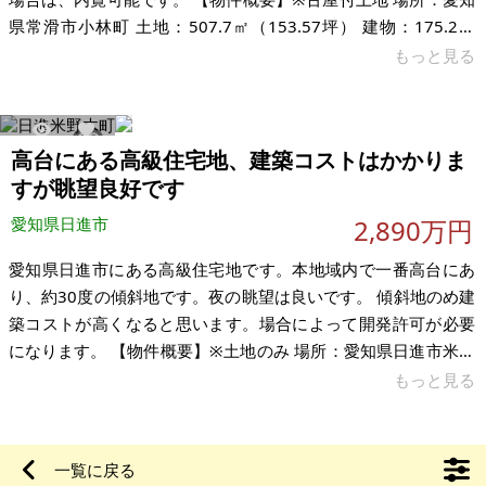
県常滑市小林町 土地：507.7㎡（153.57坪） 建物：175.2㎡
（53坪） 構造：木造 現況：空き家 希望価格：1,860万円 ※現
もっと見る
状有姿、および公簿売買でのお取引きとなります。
1751
1
高台にある高級住宅地、建築コストはかかりま
すが眺望良好です
愛知県日進市
2,890万円
愛知県日進市にある高級住宅地です。本地域内で一番高台にあ
り、約30度の傾斜地です。夜の眺望は良いです。 傾斜地のめ建
築コストが高くなると思います。場合によって開発許可が必要
になります。 【物件概要】※土地のみ 場所：愛知県日進市米野
木町南山 土地：659.3㎡（199.44坪） 建物：無し 構造： 現
もっと見る
況：更地 希望価格：2,890万円 ※現状有姿、および公簿売買で
のお取引きとなります。
一覧に戻る