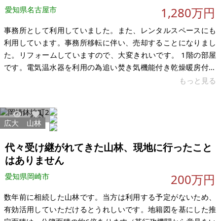
愛知県名古屋市
1,280万円
事務所として利用していました。また、レンタルスペースにも
利用しています。事務所移転に伴い、売却することになりまし
た。リフォームしていますので、大変きれいです。 1階の部屋
です。電気温水器を利用の為追い焚き気機能付き乾燥暖房付き
の浴室です。現状、スタッフが1部屋を住居用として利用してい
もっと見る
ます。広い部屋は、事務所として利用してました。 最寄りの地
下鉄桜山駅から徒歩4分の立地です。名古屋市立大学、名古屋市
立大学病院のほか、スーパー、銀行、郵便局、飲食店が点在し
広大
山林
7423
35
ています。マンション1階（61.9㎡）、間取りは1LDKです。車
がなくても徒歩圏内に生活に必要な施設が点在しています。購
代々受け継がれてきた山林、現地に行ったこと
入後に賃貸にとして貸
はありません
愛知県岡崎市
200万円
数年前に相続した山林です。当方は利用する予定がないため、
有効活用していただけるとうれしいです。地籍図を基にした推