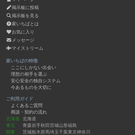
掲示板に投稿
掲示板を見る
家いちばとは
お気に入り
メッセージ
マイストリーム
家いちばの特徴
ここにしかない出会い
理想の相手を選ぶ
安心安全の独自システム
今あるものを大切に
ご利用ガイド
よくあるご質問
商談・契約の流れ
北海道
北海道
東北
青森
岩手
秋田
宮城
山形
福島
関東
茨城
栃木
群馬
埼玉
千葉
東京
神奈川