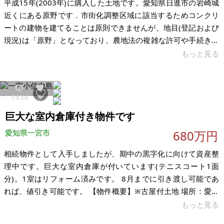
平成15年(2003年)に購入した土地です。愛知県日進市の岩崎城
近くにある原野です．市街化調整区域に該当するためコンクリ
ートの建物を建てることは原則できませんが、地目(登記および
現況)は「原野」となっており、農地法の複雑な許可や手続きは
一切不要です．周りの人たちは家庭菜園や資材置き場として利
もっと見る
用してます．元々父が家庭菜園をやってましたが，高齢になっ
たので譲渡を考えています． 希望価格は下記記載の通りです。
（現況のままでのお引き渡しを希望、それ込みで金額相談に応
1454
8
じます。）引き渡しはいつでも可能です。 丘の上なので，舗装
巨大な室内倉庫付き物件です
路ですが入口付近が急斜面になっています。また、すぐ隣が竹
林になっているため、
愛知県一宮市
680万円
相続物件として入手しましたが、期中の黒字化に向けて資産整
理中です。巨大な室内倉庫が付いています(テニスコート1面
分)。1室はリフォーム済みです。 8月までに引き渡し可能であ
れば、値引き可能です。 【物件概要】※古屋付土地 場所：愛知
県一宮市小信中島 土地： 建物： 構造： 現況： 希望価格：680
もっと見る
万円 ※現状有姿、および公簿売買でのお取引きとなります。