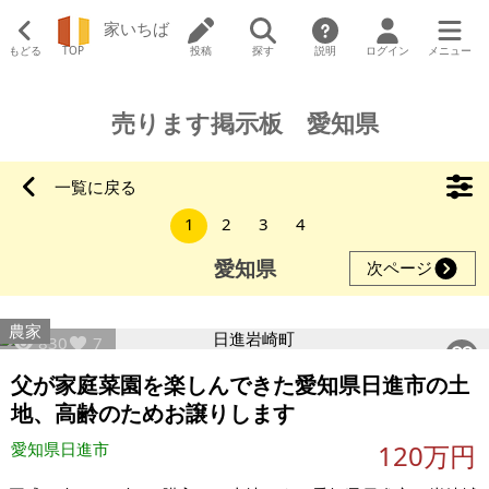
家いちば
もどる
TOP
投稿
探す
説明
ログイン
メニュー
売ります掲示板 愛知県
一覧に戻る
1
2
3
4
愛知県
次ページ
農家
830
7
父が家庭菜園を楽しんできた愛知県日進市の土
地、高齢のためお譲りします
愛知県日進市
120万円