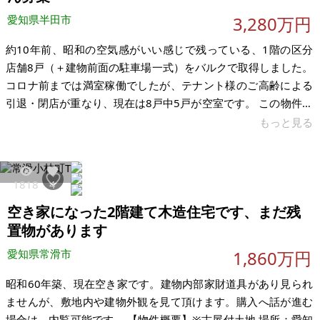
愛知県半田市
3,280万円
約10年前、昭和の空気感がいい感じで残っている、1階の区分
店舗8戸（＋建物前面の駐車場一式）をバルクで取得しました。
コロナ前までは満室稼働でしたが、テナント様のご高齢による
引退・閉店が重なり、現在は8戸中5戸が空室です。 この物件の
一番の強みは、建物前面の駐車場敷地をすべてオーナー（私）
もっと見る
が所有していること。飲食後に代行で帰る動線も良く、夜業態
との相性が抜群です。さらに、周辺はこの数年で大型商業施設
や店舗の出店が相次ぎ、愛知県内でもこの青山地区は若年層人
1818
4
口が増えている注目エリア。地図を見ると一目で“伸びている場
空き家になった2階建て木造住宅です、まだ残
所”だと分かります。 近年は、ご存じの通り、恵比寿横丁・新宿
ゴールデン街・思い出横
置物があります
愛知県常滑市
1,860万円
昭和60年築、現在空き家です。建物内部家財道具があり見られ
ませんが、敷地内や建物外観を見て頂けます。購入へ話が進む
場合は、内覧可能です。 【物件概要】※古屋付土地 場所：愛知