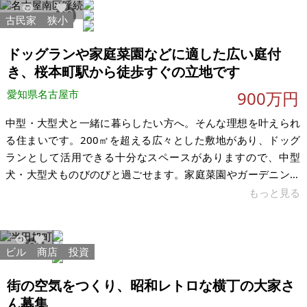
間が流れています。これまで朗読会や英会話、自然を楽しむ集
古民家
狭小
2433
14
まりなど、人が心を癒やし、ゆっくりと過ごせる場所として親
しまれてきました。一方で、建物は築年数が経っているため修
ドッグランや家庭菜園などに適した広い庭付
繕やメンテナンスが必要な箇所があり
き、桜本町駅から徒歩すぐの立地です
愛知県名古屋市
900万円
中型・大型犬と一緒に暮らしたい方へ。そんな理想を叶えられ
る住まいです。200㎡を超える広々とした敷地があり、ドッグ
ランとして活用できる十分なスペースがありますので、中型
犬・大型犬ものびのびと過ごせます。家庭菜園やガーデニング
など、多彩な使い方もお楽しみいただけます。 旗竿地のため、
もっと見る
名古屋市内では比較的お求めやすい価格となっています。一方
で、近隣の方々との良好なコミュニケーションを大切にしてい
ただける方へ、この住まいをお譲りしたいと考えています。 ま
ビル
商店
投資
6733
13
た、母屋のほかに約16㎡の離れも付いており、趣味の部屋や在
宅ワークスペース、収納など、さまざまな用途にご活用いただ
街の空気をつくり、昭和レトロな横丁の大家さ
けます。 現在マンションタイ
ん募集