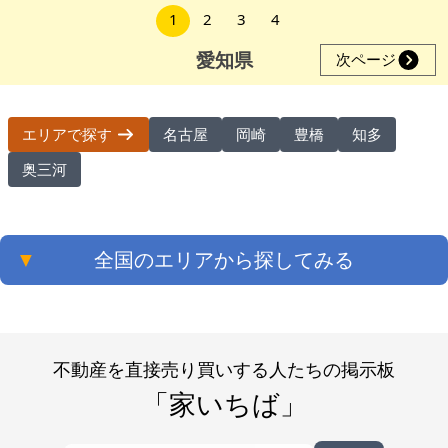
1
2
3
4
愛知県
次ページ
名古屋
岡崎
豊橋
知多
エリアで探す
奥三河
▼
全国のエリアから探してみる
不動産を直接売り買いする人たちの掲示板
「家いちば」