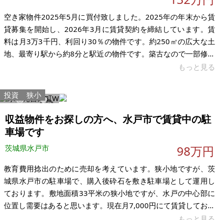
空き家物件2025年5月に買付致しました。2025年の年末から賃
貸募集を開始し、2026年3月に賃貸契約を締結しています。賃
料は月3万3千円、利回り30％の物件です。約250㎡の広大な土
地、最寄り駅から約8分と駅近の物件です。築古なので一部修繕
をしています。この度、決算対応のために売却を希望していま
もっと見る
す。賃貸募集をしたところ、非常に多くの問い合わせをいただ
き、賃貸がついた物件です。現在はご夫婦がお住まいです。
投資
狭小
【物件概要】※古屋付土地 場所：岩手県遠野市早瀬町 土地：
1342
16
251.6㎡ 建物：200.22㎡ 構造：コンクリートブロック造木造焼
収益物件をお探しの方へ、水戸市で賃貸中の駐
瓦葺2階建 現況：賃貸中 希望価格：132万円 ※現状有
車場です
茨城県水戸市
98万円
教育費用捻出のために売却を考えています。狭小地ですが、茨
城県水戸市の駐車場で、購入後砕石を敷き駐車場として運用し
ております。敷地面積33平米の狭小地ですが、水戸の中心部に
位置し需要はあると思います。現在月7,000円にて賃貸しており
ます、収益物件お探しの方どうでしょうか。 希望価格は下記記
もっと見る