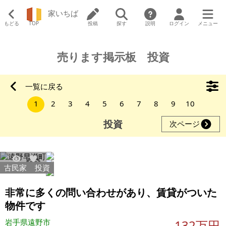
家いちば
もどる
TOP
投稿
探す
説明
ログイン
メニュー
売ります掲示板 投資
一覧に戻る
1
2
3
4
5
6
7
8
9
10
投資
次ページ
古民家
投資
684
7
非常に多くの問い合わせがあり、賃貸がついた
物件です
岩手県遠野市
132万円