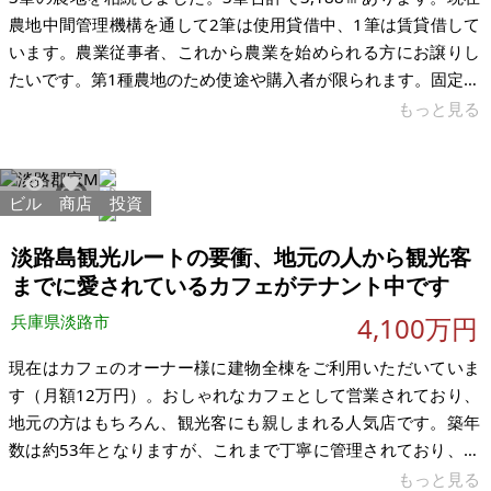
農地中間管理機構を通して2筆は使用貸借中、1筆は賃貸借して
います。農業従事者、これから農業を始められる方にお譲りし
たいです。第1種農地のため使途や購入者が限られます。固定資
産税は3筆で年間約8千円です。水利管理費が年間500円ほどか
もっと見る
かります。 【物件概要】※土地のみ 場所：兵庫県姫路市香寺町
行重 土地：3,188㎡（3筆） 建物： 構造： 現況：田畑 希望価
格：18万円 ※現状有姿、および公簿売買でのお取引きとなりま
ビル
商店
投資
9611
50
す。 ※田畑土地は、農地法が適用される場合に、実質的な耕作
能力の審査や書類の提出等があります。 ※問い合わせ
淡路島観光ルートの要衝、地元の人から観光客
までに愛されているカフェがテナント中です
兵庫県淡路市
4,100万円
現在はカフェのオーナー様に建物全棟をご利用いただいていま
す（月額12万円）。おしゃれなカフェとして営業されており、
地元の方はもちろん、観光客にも親しまれる人気店です。築年
数は約53年となりますが、これまで丁寧に管理されており、現
テナント様も長く営業を続けられている安定した運用実績があ
もっと見る