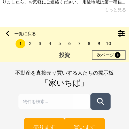
りましたら、お気軽にご連絡ください。 用途地域は第一種住居
地域（準防火地域）で、建ぺい率60％・容積率200％と将来的
もっと見る
な活用もしやすい立地です。ハザード情報上も、特に大きなリ
スクは確認されていません。周辺では土地・戸建ともに販売・
成約事例が多く、人の動きがあるエリアなので、万が一退去が
一覧に戻る
あっても次の入居者は比較的見つけやすいと考えています。現
1
2
3
4
5
6
7
8
9
10
在の賃料も相場よりやや低めなので、空室リスクは抑えられる
印象です。また、現在
投資
次ページ
不動産を直接売り買いする人たちの掲示板
「家いちば」
売ります
買います