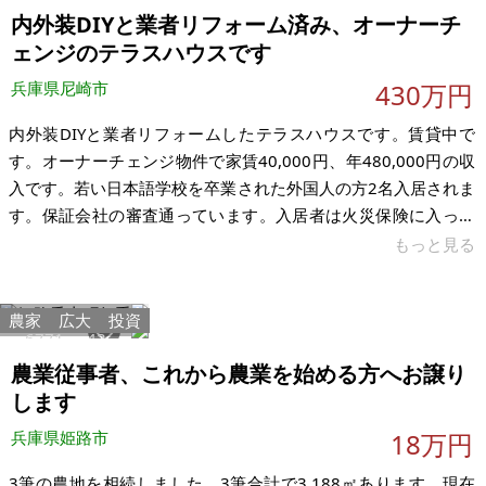
なります。
内外装DIYと業者リフォーム済み、オーナーチ
ェンジのテラスハウスです
兵庫県尼崎市
430万円
内外装DIYと業者リフォームしたテラスハウスです。賃貸中で
す。オーナーチェンジ物件で家賃40,000円、年480,000円の収
入です。若い日本語学校を卒業された外国人の方2名入居されま
す。保証会社の審査通っています。入居者は火災保険に入って
おります。この家賃だとお問い合わせ多くいただきました。ス
もっと見る
ーパー病院小学校、近隣あります。 尼崎市内で価格がお手頃、
平坦地です。内外装DIYと業者リフォームしました。床やお風呂
農家
広大
投資
場なども修繕しました。駐輪場、原付複数台置けるスペースが
6771
43
ありますが車は無理です。徒歩4分物件から300mほどの場所に
農業従事者、これから農業を始める方へお譲り
駐車場ネット掲載ありました。退去されてもすぐ入居決まる家
します
賃設定です。
兵庫県姫路市
18万円
3筆の農地を相続しました。3筆合計で3,188㎡あります。現在