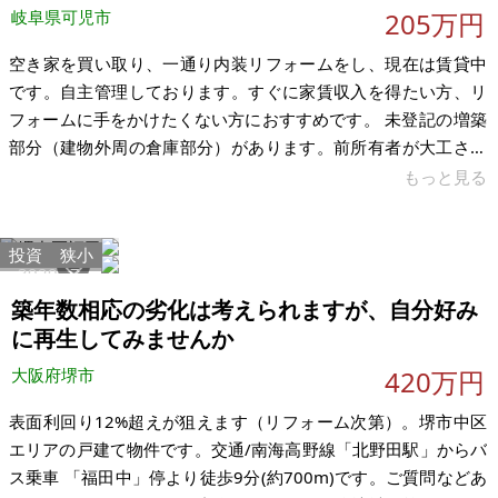
岐阜県可児市
205万円
空き家を買い取り、一通り内装リフォームをし、現在は賃貸中
です。自主管理しております。すぐに家賃収入を得たい方、リ
フォームに手をかけたくない方におすすめです。 未登記の増築
部分（建物外周の倉庫部分）があります。前所有者が大工さん
をされており増築されたものと思われますが、詳細な時期や経
もっと見る
緯は不明です。なお、売却にあたり売主による増築部分の登記
は行わず、現況でのお引渡しとなります。 以下条件での売却を
投資
狭小
希望します。 ・価格：下記記載通り ・引渡時期：いつでも ・
3929
7
オーナーチェンジ（「賃貸契約概要」は以下参照） ・契約不適
築年数相応の劣化は考えられますが、自分好み
合責任免責 ・現況渡し ＜賃貸契約概要＞ ・契約期間：2026年
に再生してみませんか
5月16日～20
大阪府堺市
420万円
表面利回り12%超えが狙えます（リフォーム次第）。堺市中区
エリアの戸建て物件です。交通/南海高野線「北野田駅」からバ
ス乗車 「福田中」停より徒歩9分(約700m)です。ご質問などあ