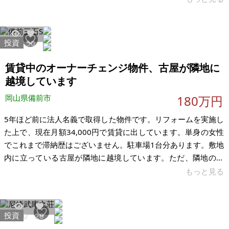
載の通りです。 【物件概要】※土地のみ 場所：茨城県水戸市元
吉田町 土地：33㎡ 建物： 構造： 現況：駐車場 希望価格：98
万円 ※東電の電柱1・支線1、NTTの支線1あります。 ※ライフ
投資
3877
50
ラインの引き込みは不明です。 ※現状有姿、および公簿売買で
のお取引きとなります。
賃貸中のオーナーチェンジ物件、古屋が隣地に
越境しています
岡山県備前市
180万円
5年ほど前に法人名義で取得した物件です。リフォームを実施し
た上で、現在月額34,000円で賃貸に出しています。単身の女性
でこれまで滞納歴はございません。駐車場1台分あります。敷地
内に立っている古屋が隣地に越境しています。ただ、隣地の所
有者から数十年間クレームが入ったことはありません。 希望価
もっと見る
格は下記の通りです。引き渡し時期はご要望に合わせられま
す。 【物件概要】※古屋付土地 場所：岡山県備前市三石 土地：
226.88㎡ 建物：42.23㎡ 構造：木造 現況：賃貸中 希望価格：
投資
5120
20
180万円（税込） ※現状有姿、および公簿売買でのお取引きと