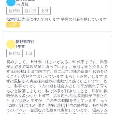
8ヶ月前
長野県
軽井沢
上田
栃木県日光市に住んでおります 平屋の別荘を探しています
別荘
長野県在住
1年前
長野県
上田
初めまして。上田市に住まいがある。50代半ばです。温泉
が大好きで毎週温泉に通っています。家族は夫と娘３人で
す 勤務地は上田市内です。旅に出て現地の食事とお酒を頂
くことが大好きで楽しんでいます よろしくお願いします ま
ずは風情ある実家様の建物が素敵だと感じたことです。 次
に、私事ですが、３人の娘も社会人として手が離れ子育て
もひと段落しました。私は温泉が好きなことと、民泊に興
味があり多少なり上田市、温泉街への地域貢献ができたら
と まだ漠然とですが、この先の時間を考えています。元々
は旅行会社で15年働き 現在は別会社内の経理部、時折社内
での イベント企画など依頼され実施しています。 温泉ソム