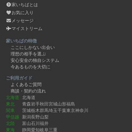
家いちばとは
お気に入り
メッセージ
マイストリーム
家いちばの特徴
ここにしかない出会い
理想の相手を選ぶ
安心安全の独自システム
今あるものを大切に
ご利用ガイド
よくあるご質問
商談・契約の流れ
北海道
北海道
東北
青森
岩手
秋田
宮城
山形
福島
関東
茨城
栃木
群馬
埼玉
千葉
東京
神奈川
甲信越
新潟
長野
山梨
北陸
富山
石川
福井
東海
静岡
愛知
岐阜
三重