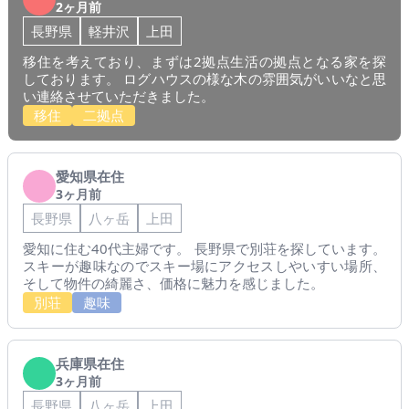
2ヶ月前
長野県
軽井沢
上田
移住を考えており、まずは2拠点生活の拠点となる家を探
しております。 ログハウスの様な木の雰囲気がいいなと思
い連絡させていただきました。
移住
二拠点
愛知県在住
3ヶ月前
長野県
八ヶ岳
上田
愛知に住む40代主婦です。 長野県で別荘を探しています。
スキーが趣味なのでスキー場にアクセスしやいすい場所、
そして物件の綺麗さ、価格に魅力を感じました。
別荘
趣味
兵庫県在住
3ヶ月前
長野県
八ヶ岳
上田