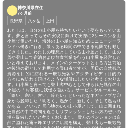
神奈川県在住
7ヶ月前
長野県
八ヶ岳
上田
わたしは、自分の山小屋を持ちたいという夢をもっていま
す。夢と言ってもその実現に向けて実際に2シーズンを山
小屋で働いたり、海外の山小屋を知るためにニュージーラ
ンドへ働きに行き、限りある時間の中できる範囲で行動し
てきました。わたしの理想としている山小屋として、山の
麓や登山口で宿泊および飲食営業を行う山小屋を経営した
いと考えております。メインのターゲットとする方は前泊
や後泊の宿として利用する登山者ですが、周辺の自然観光
資源を目的に訪れる一般観光客やアクティビディ目的の
方々にも訪れて頂けるような場所にしたいと考えておりま
す。山小屋と言っても登山客中心として作られた既存の山
小屋の「お客様に我慢を強いる」サービスやルールや、
「暗い、寒い、古い、冷たい」といったなネガティブな印
象から脱却した「明るく、温かく、新しく、そして温もり
がある」といった居心地のいい山小屋として、山に囲まれ
た自然の中で時間を過ごしリフレッシュしたい方の憩いの
場を提供したいと考えております。 貴方のペンションは自
然に溢れた霧ヶ峰エリアに店舗を構え、登山客も一般観光
客のご利用もありそうな私の理想に近いのではないかと感