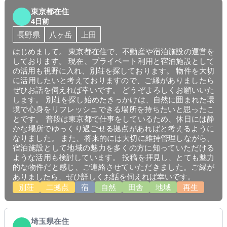
東京都在住
4日前
長野県
八ヶ岳
上田
はじめまして。 東京都在住で、不動産や宿泊施設の運営を
しております。 現在、プライベート利用と宿泊施設として
の活用も視野に入れ、別荘を探しております。 物件を大切
に活用したいと考えておりますので、ご縁がありましたら
ぜひお話を伺えれば幸いです。 どうぞよろしくお願いいた
します。 別荘を探し始めたきっかけは、自然に囲まれた環
境で心身をリフレッシュできる場所を持ちたいと思ったこ
とです。 普段は東京都で仕事をしているため、休日には静
かな場所でゆっくり過ごせる拠点があればと考えるように
なりました。 また、将来的には大切に維持管理しながら、
宿泊施設として地域の魅力を多くの方に知っていただける
ような活用も検討しています。 投稿を拝見し、とても魅力
的な物件だと感じ、ご連絡させていただきました。ご縁が
ありましたら、ぜひ詳しくお話を伺えれば幸いです。
別荘
二拠点
宿
自然
田舎
地域
再生
埼玉県在住