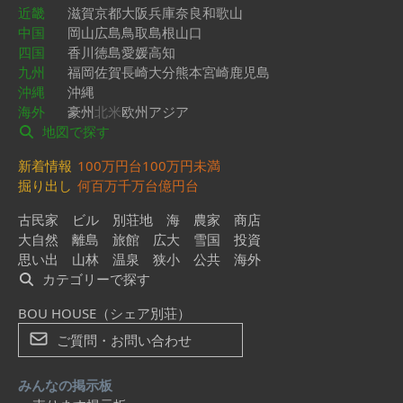
近畿
滋賀
京都
大阪
兵庫
奈良
和歌山
中国
岡山
広島
鳥取
島根
山口
四国
香川
徳島
愛媛
高知
九州
福岡
佐賀
長崎
大分
熊本
宮崎
鹿児島
沖縄
沖縄
海外
豪州
北米
欧州
アジア
地図で探す
新着情報
100万円台
100万円未満
掘り出し
何百万
千万台
億円台
古民家
ビル
別荘地
海
農家
商店
大自然
離島
旅館
広大
雪国
投資
思い出
山林
温泉
狭小
公共
海外
カテゴリーで探す
BOU HOUSE（シェア別荘）
ご質問・お問い合わせ
みんなの掲示板