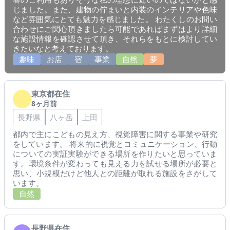
じました。また、建物の佇まいと内装のインテリアや色味
など雰囲気にとても魅力を感じました。 わたくしのお問い
合わせにご関心頂きましたら可能であればまずはより詳細
な施設情報を確認させて頂き、それらをもとに検討してい
きたいなと考えております。
趣味
お店
宿
事業
自然
夢
東京都在住
8ヶ月前
長野県
八ヶ岳
上田
都内で主にこどもの見え方、視覚障害に関する事業や研究
をしています。 将来的に視覚とコミュニケーション、行動
についての実証実験ができる場所を作りたいと思っていま
す。環境条件が変わっても見える力を試せる場所が必要と
思い、小規模だけど他人との距離が取れる施設をさがして
います。
自然
長野県在住