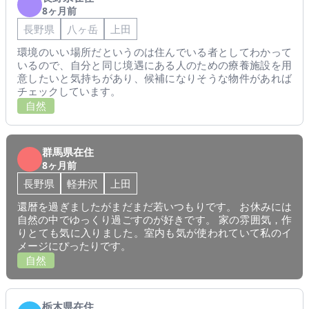
8ヶ月前
長野県
八ヶ岳
上田
環境のいい場所だというのは住んでいる者としてわかって
いるので、自分と同じ境遇にある人のための療養施設を用
意したいと気持ちがあり、候補になりそうな物件があれば
チェックしています。
自然
群馬県在住
8ヶ月前
長野県
軽井沢
上田
還暦を過ぎましたがまだまだ若いつもりです。 お休みには
自然の中でゆっくり過ごすのが好きです。 家の雰囲気，作
りとても気に入りました。室内も気が使われていて私のイ
メージにぴったりです。
自然
栃木県在住