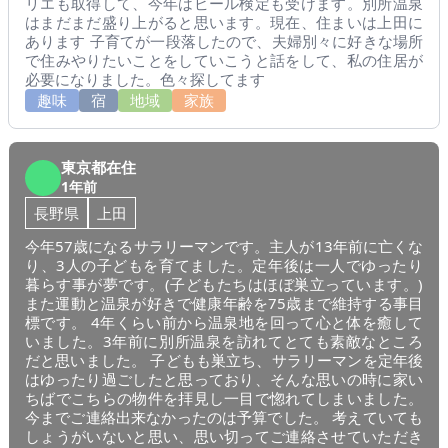
リエも取得して、今年はビール検定も受けます。別所温泉
はまだまだ盛り上がると思います。現在、住まいは上田に
あります 子育てが一段落したので、夫婦別々に好きな場所
で住みやりたいことをしていこうと話をして、私の住居が
必要になりました。色々探してます
趣味
宿
地域
家族
東京都在住
1年前
長野県
上田
今年57歳になるサラリーマンです。主人が13年前に亡くな
り、3人の子どもを育てました。定年後は一人でゆったり
暮らす事が夢です。(子どもたちはほぼ巣立っています。)
また運動と温泉が好きで健康年齢を75歳まで維持する事目
標です。 4年くらい前から温泉地を回って心と体を癒して
いました。3年前に別所温泉を訪れてとても素敵なところ
だと思いました。 子どもも巣立ち、サラリーマンを定年後
はゆったり過ごしたと思っており、そんな思いの時に家い
ちばでこちらの物件を拝見し一目で惚れてしまいました。
今までご連絡出来なかったのは予算でした。 考えていても
しょうがいないと思い、思い切ってご連絡させていただき