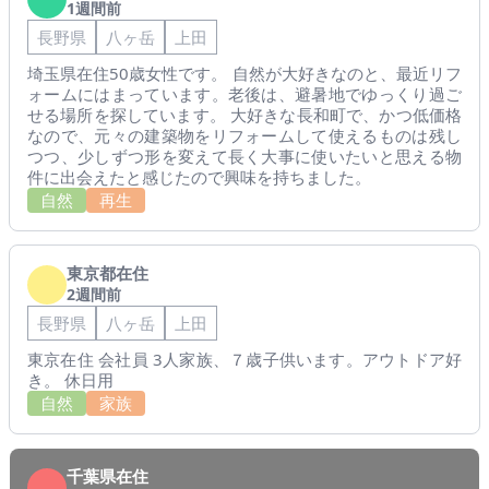
1週間前
長野県
八ヶ岳
上田
埼玉県在住50歳女性です。 自然が大好きなのと、最近リフ
ォームにはまっています。老後は、避暑地でゆっくり過ご
せる場所を探しています。 大好きな長和町で、かつ低価格
なので、元々の建築物をリフォームして使えるものは残し
つつ、少しずつ形を変えて長く大事に使いたいと思える物
件に出会えたと感じたので興味を持ちました。
自然
再生
東京都在住
2週間前
長野県
八ヶ岳
上田
東京在住 会社員 3人家族、７歳子供います。アウトドア好
き。 休日用
自然
家族
千葉県在住