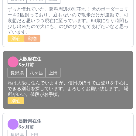
ずっと憧れていた、蓼科周辺の別荘地！ 犬のボーダーコリ
ーを2匹飼っており、庭もないので散歩だけが運動で、可
哀想だと思いつつ現在に至っています。64歳になり時間も
少し出来たので犬にも、のびのびさせてあげたいなと思っ
ています。
別荘
動物
大阪府在住
3ヶ月前
長野県
八ヶ岳
上田
私は大阪に住んでいますが、信州のほうで山登りを中心に
できる別荘を探しています。よろしくお願い致します。 場
所がいい。値段がお手頃。
別荘
長野県在住
6ヶ月前
長野県
上田