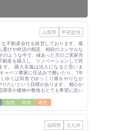
山梨県
甲府盆地
さな不動産会社を経営しております。最
ム選びや終活の相談、相続のコンサルな
 そのような中で、縁あった方のご実家売
不動産を購入し、リノベーションして民
ます。 購入名義は法人になると思いま
でキャベツ農家に住込みで働いたり、1年
くゆくは田舎でゆっくり畑をやりなが
やりたいという目標があります。 都心か
辺環境や建物や敷地もとても希望に近い
。
自然
田舎
再生
福岡県
北九州