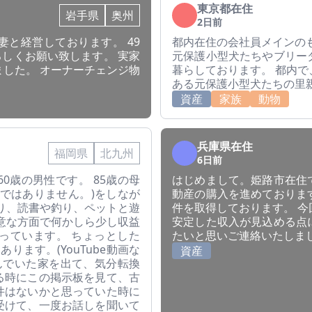
東京都在住
岩手県
奥州
2日前
と経営しております。 49
都内在住の会社員メインの
ろしくお願い致します。 実家
元保護小型犬たちやブリー
した。 オーナーチェンジ物
暮らしております。 都内
ある元保護小型犬たちの里
資産
家族
動物
兵庫県在住
福岡県
北九州
6日前
0歳の男性です。 85歳の母
はじめまして。姫路市在住
ではありません。)をしなが
動産の購入を進めておりま
り、読書や釣り、ペットと遊
件を取得しております。 
意な方面で何かしら少し収益
安定した収入が見込める点
っています。 ちょっとした
たいと思いご連絡いたしま
ります。(YouTube動画な
資産
んでいた家を出て、気分転換
る時にこの掲示板を見て、古
件はないかと思っていた時に
受けて、一度お話しを聞いて