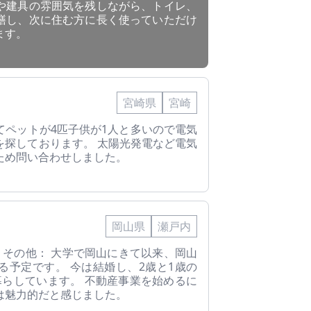
や建具の雰囲気を残しながら、トイレ、
繕し、次に住む方に長く使っていただけ
ます。
宮崎県
宮崎
てペットが4匹子供が1人と多いので電気
を探しております。 太陽光発電など電気
ため問い合わせしました。
岡山県
瀬戸内
県 その他： 大学で岡山にきて以来、岡山
る予定です。 今は結婚し、2歳と1歳の
暮らしています。 不動産事業を始めるに
は魅力的だと感じました。