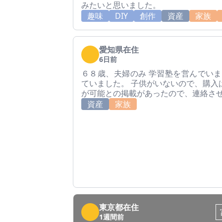
みたいと思いました。
趣味
DIY
創作
資産
家族
愛知県在住
6日前
６８歳、夫婦のみ 学習塾を営んでいま
ていました。 子供がいないので、購入
が可能との掲載があったので、連絡さ
資産
家族
東京都在住
1週間前