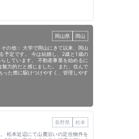
岡山県
岡山
県 その他： 大学で岡山にきて以来、岡山
る予定です。 今は結婚し、2歳と1歳の
暮らしています。 不動産事業を始めるに
は魅力的だと感じました。 また、住んで
あった際に駆けつけやすく、管理しやす
長野県
松本
住。 松本近辺にて山麓沿いの定住物件を