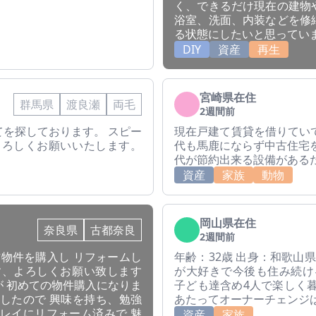
く、できるだけ現在の建物
浴室、洗面、内装などを修
る状態にしたいと思ってい
DIY
資産
再生
宮崎県在住
群馬県
渡良瀬
両毛
2週間前
を探しております。 スピー
現在戸建て賃貸を借りてい
よろしくお願いいたします。
代も馬鹿にならず中古住宅
代が節約出来る設備がある
資産
家族
動物
岡山県在住
奈良県
古都奈良
2週間前
古物件を購入し リフォームし
年齢：32歳 出身：和歌山
す、よろしくお願い致します
が大好きで今後も住み続け
 初めての物件購入になりま
子ども達含め4人で楽しく
したので 興味を持ち、勉強
あたってオーナーチェンジ
レイにリフォーム済みで 魅
資産
家族