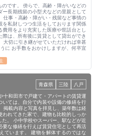
ものです。 傍らで、高齢・障がいなどの
ダー長期残留の小型犬などの里親として
で、仕事・高齢・障がい・残留など事情の
親を私財しつつ生活をしております関係
る費用をより充実した医療や世話台とし
た際は、所有後に賃貸として貸出ができ
。 大切に引き継がせていただければ幸甚
ように お手数をおかけしますが、何卒宜
生
青森県
三陸
八戸
市や十和田市で戸建て・アパートの賃貸運
ついては、自分で内装や設備の修繕を行
。 掲載内容と写真を拝見し、築年数は経
使われてきた家で、建物も比較的しっか
した。 小中学校やスーパー、駅などが近
必要な修繕を行えば賃貸住宅として再活
えています。 建物を解体するのではな