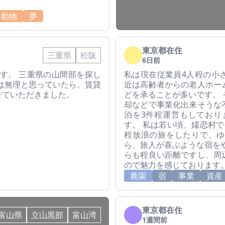
動物
夢
東京都在住
三重県
松阪
6日前
す。 三重県の山間部を探し
私は現在従業員4人程の小
は無理と思っていたら、賃貸
近は高齢者からの老人ホー
せていただきました。
どを承ることが多いです。
却などで事業化出来そうな
泊を3件程運営もしており
す。 私は若い頃、嬬恋村
程放浪の旅をしたりで、ゆ
ら、旅人が喜ぶような宿を
らも程良い距離ですし、周
ので魅力を感じております
農園
宿
事業
資産
東京都在住
富山県
立山黒部
富山湾
1週間前