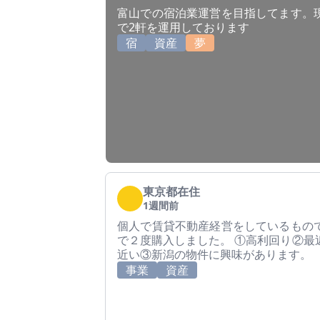
富山での宿泊業運営を目指してます。
で2軒を運用しております
宿
資産
夢
東京都在住
1週間前
個人で賃貸不動産経営をしているもの
で２度購入しました。 ①高利回り②最
近い③新潟の物件に興味があります。
事業
資産