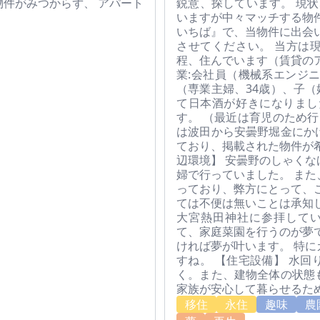
件がみつからず、 アパート
鋭意、探しています。 現
いますが中々マッチする物
いちば』で、当物件に出会
させてください。 当方は
程、住んでいます（賃貸の
業:会社員（機械系エンジ
（専業主婦、34歳）、子（
て日本酒が好きになりまし
す。 （最近は育児のため行
は波田から安曇野堀金にか
ており、掲載された物件が
辺環境】 安曇野のしゃく
婦で行っていました。 ま
っており、弊方にとって、
ては不便は無いことは承知
大宮熱田神社に参拝してい
て、家庭菜園を行うのが夢
ければ夢が叶います。 特
すね。 【住宅設備】 水
く。また、建物全体の状態
家族が安心して暮らせるた
移住
永住
趣味
農