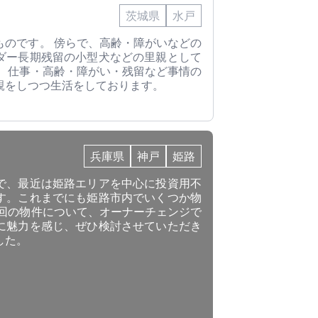
茨城県
水戸
ものです。 傍らで、高齢・障がいなどの
ダー長期残留の小型犬などの里親として
で、仕事・高齢・障がい・残留など事情の
親をしつつ生活をしております。
兵庫県
神戸
姫路
で、最近は姫路エリアを中心に投資用不
す。これまでにも姫路市内でいくつか物
今回の物件について、オーナーチェンジで
に魅力を感じ、ぜひ検討させていただき
した。