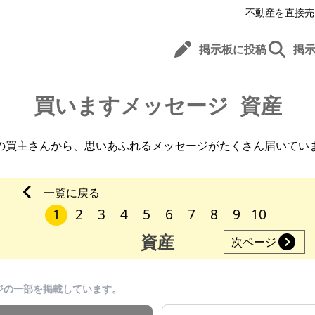
不動産を直接売
掲示板に投稿
掲
買いますメッセージ
資産
の買主さんから、
思いあふれるメッセージがたくさん届いてい
一覧に戻る
1
2
3
4
5
6
7
8
9
10
資産
次ページ
ジの一部を掲載しています。