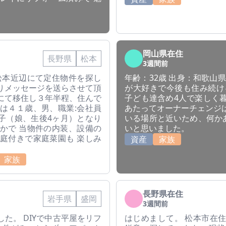
岡山県在住
長野県
松本
3週間前
松本近辺にて定住物件を探し
年齢：32歳 出身：和歌山
りメッセージを送らさせて頂
が大好きで今後も住み続け
にて移住し３年半程、住んで
子ども達含め4人で楽しく
は４１歳、男、職業:会社員
あたってオーナーチェンジ
子（娘、生後4ヶ月）となり
いる場所と近いため、何か
かで 当物件の内装、設備の
いと思いました。
庭付きで家庭菜園も 楽しみ
資産
家族
家族
長野県在住
岩手県
盛岡
3週間前
た。 DIYで中古平屋をリフ
はじめまして。 松本市在