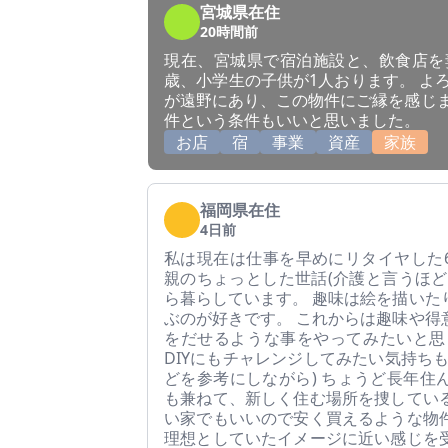
宮城県在住
20時間前
現在、宮城県で宿泊施設と、飲食店を妻
歳、小学生の子供が1人おります。 よ
が遠野にあり、この物件にご縁を感じま
件という条件もいいと思いました。
お店
宿
事業
資産
家族
福岡県在住
4日前
私は現在は仕事を早めにリタイヤした6
親のちょっとした世話(介護と言うほど
ら暮らしています。 趣味は絵を描いた
ぶのが好きです。 これからは趣味や得
をだせるような事をやってみたいと思
DIYにもチャレンジしてみたい気持ちもあ
どを参考にしながら) ちょうど長年住
も兼ねて、新しく住む場所を捜してい
い家でもいいので安く買えるような物
理想としていたイメージに近い感じを