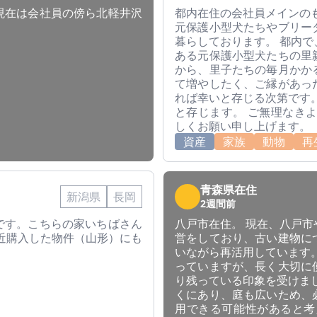
現在は会社員の傍ら北軽井沢
都内在住の会社員メインの
元保護小型犬たちやブリー
暮らしております。 都内
ある元保護小型犬たちの里
から、里子たちの毎月かか
て増やしたく、ご縁があっ
れば幸いと存じる次第です
と存じます。 ご無理なき
しくお願い申し上げます。
資産
家族
動物
再
青森県在住
新潟県
長岡
2週間前
です。こちらの家いちばさん
八戸市在住。 現在、八戸
近購入した物件（山形）にも
営をしており、古い建物に
いながら再活用しています
っていますが、長く大切に
り残っている印象を受けま
くにあり、庭も広いため、
用できる可能性があると考