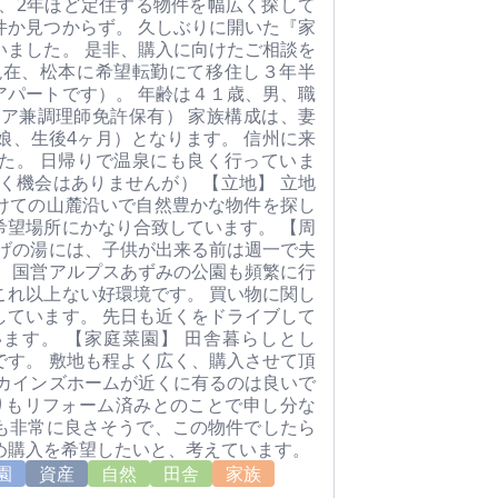
状、2年ほど定住する物件を幅広く探して
件か見つからず。 久しぶりに開いた『家
いました。 是非、購入に向けたご相談を
現在、松本に希望転勤にて移住し３年半
アパートです）。 年齢は４１歳、男、職
ニア兼調理師免許保有） 家族構成は、妻
娘、生後4ヶ月）となります。 信州に来
た。 日帰りで温泉にも良く行っていま
く機会はありませんが） 【立地】 立地
けての山麓沿いで自然豊かな物件を探し
希望場所にかなり合致しています。 【周
なげの湯には、子供が出来る前は週一で夫
た、国営アルプスあずみの公園も頻繁に行
これ以上ない好環境です。 買い物に関し
しています。 先日も近くをドライブして
ます。 【家庭菜園】 田舎暮らしとし
です。 敷地も程よく広く、購入させて頂
にカインズホームが近くに有るのは良いで
回りもリフォーム済みとのことで申し分な
も非常に良さそうで、この物件でしたら
め購入を希望したいと、考えています。
園
資産
自然
田舎
家族