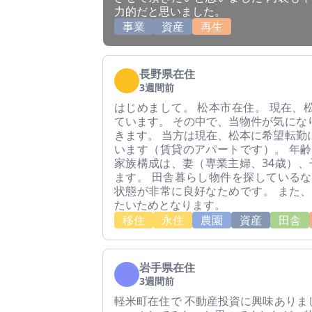
力的だと思いました。
事業
資産
再生
長野県在住
3週間前
はじめまして。 松本市在住。 現在、
ています。 その中で、当物件が気にな
きます。 当方は現在、松本に希望転勤
います（賃貸のアパートです）。 年齢
家族構成は、妻（専業主婦、34歳）、
ます。 田舎暮らし物件を探しているな
状態が非常に良好なためです。 また、
たいためとなります。
移住
永住
農園
資産
田舎
岩手県在住
3週間前
軽米町在住で 不動産投資に興味ありまし