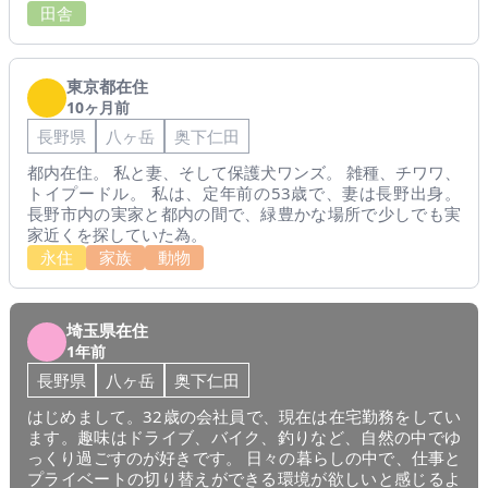
田舎
東京都在住
10ヶ月前
長野県
八ヶ岳
奥下仁田
都内在住。 私と妻、そして保護犬ワンズ。 雑種、チワワ、
トイプードル。 私は、定年前の53歳で、妻は長野出身。
長野市内の実家と都内の間で、緑豊かな場所で少しでも実
家近くを探していた為。
永住
家族
動物
埼玉県在住
1年前
長野県
八ヶ岳
奥下仁田
はじめまして。32歳の会社員で、現在は在宅勤務をしてい
ます。趣味はドライブ、バイク、釣りなど、自然の中でゆ
っくり過ごすのが好きです。 日々の暮らしの中で、仕事と
プライベートの切り替えができる環境が欲しいと感じるよ