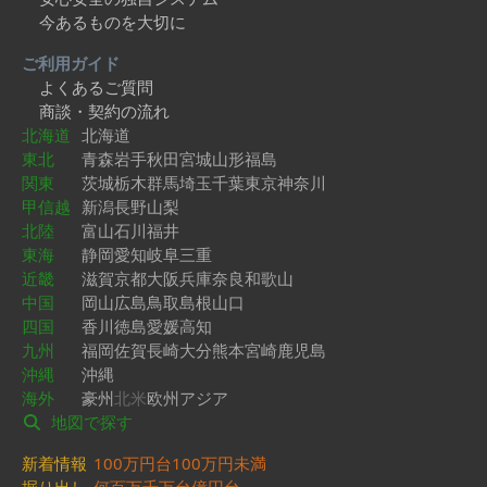
今あるものを大切に
ご利用ガイド
よくあるご質問
商談・契約の流れ
北海道
北海道
東北
青森
岩手
秋田
宮城
山形
福島
関東
茨城
栃木
群馬
埼玉
千葉
東京
神奈川
甲信越
新潟
長野
山梨
北陸
富山
石川
福井
東海
静岡
愛知
岐阜
三重
近畿
滋賀
京都
大阪
兵庫
奈良
和歌山
中国
岡山
広島
鳥取
島根
山口
四国
香川
徳島
愛媛
高知
九州
福岡
佐賀
長崎
大分
熊本
宮崎
鹿児島
沖縄
沖縄
海外
豪州
北米
欧州
アジア
地図で探す
新着情報
100万円台
100万円未満