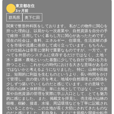
東京都在住
3ヶ月前
群馬県
奥下仁田
関東で整形外科医をしております。 私がこの物件に関心を
持った理由は、以前から一次産業や、自然資源を自分の手
で維持・活用していく暮らし方に関心があったためです。
現在の社会は、食料、エネルギー、住環境、生活資材の多
くを市場や流通に依存して成り立っています。もちろん、
その仕組みは非常に便利で重要なものですが、一方で、す
べてを外部のシステムに依存するだけではなく、土地・
水・森林・農地といった基盤に少しでも自分で関わる力を
持つことに、これからの時代における大きな意味があるの
ではないかと考えるようになりました。 特に、山林や田畑
は、短期的に利益を生むものというより、長い時間をかけ
て管理し、次の使い方を考え、地域や自然環境との関係を
少しずつ築いていくものだと感じています。その意味で、
今回の山林と休耕田は、単に土地としてではなく、一次産
業や自然資源の管理を実際に学ぶ入口として、とても魅力
的に感じました。 また、掲載文を拝見し、売主様が山林の
樹種、樹齢、接道、水場、周辺環境などを丁寧に記載され
ていることから、この土地が長く大切にされてきたものな
のだと感じました。私自身も、すぐに大規模な開発や転売