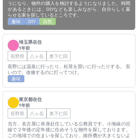
うになり、物件の購入を検討するようになりました。時間
があるときには、DIYなども楽しみながら、自分らしく暮
らせる家を探しているところです。
趣味
DIY
自然
埼玉県在住
1年前
長野県
八ヶ岳
奥下仁田
長野には温泉に行ったり、松茸を買いに行ったりする。 安
いので、改修するのに打ってつけ。
趣味
東京都在住
1年前
長野県
八ヶ岳
奥下仁田
当方、名古屋に単身赴任している公務員です。小海線の沿
線で２年後の定年後に住めそうな物件を探しております。
この地域での住まいを探しており、維持費が大きくないよ