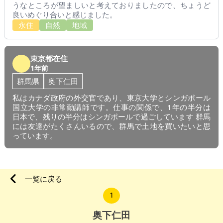
うなところが望ましいと考えておりましたので、ちょうど
良いめぐり合いと感じました。
永住
自然
地域
東京都在住
1年前
群馬県
奥下仁田
私はカナダ政府の外交官であり、東京大学とシンガポール
国立大学の非常勤講師です。仕事の関係で、1年の半分は
日本で、残りの半分はシンガポールで過ごしています 群馬
には友達がたくさんいるので、群馬で土地を買いたいと思
っています。
一覧に戻る
1
奥下仁田