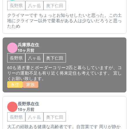
長野県
八ヶ岳
奥下仁田
クライマーです ちょっとお知らせしたいと思った。この土
地にクライマー以外で愛着がある人は少ないだろうと思っ
たため
兵庫県在住
10ヶ月前
長野県
八ヶ岳
奥下仁田
60も過ぎ妻とボーダーコリー2匹と暮らしていますが、コ
リーの運動不足も有り近く将来定住も考えています。 宜し
くお願い致します。
永住
家族
長野県在住
10ヶ月前
長野県
八ヶ岳
奥下仁田
大工の経験ある健康な高齢者です。自営業です 周りが静か