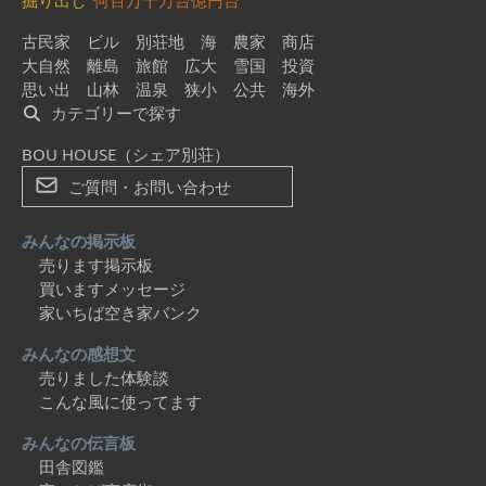
掘り出し
何百万
千万台
億円台
古民家
ビル
別荘地
海
農家
商店
大自然
離島
旅館
広大
雪国
投資
思い出
山林
温泉
狭小
公共
海外
カテゴリーで探す
BOU HOUSE（シェア別荘）
ご質問・お問い合わせ
みんなの掲示板
売ります掲示板
買いますメッセージ
家いちば空き家バンク
みんなの感想文
売りました体験談
こんな風に使ってます
みんなの伝言板
田舎図鑑