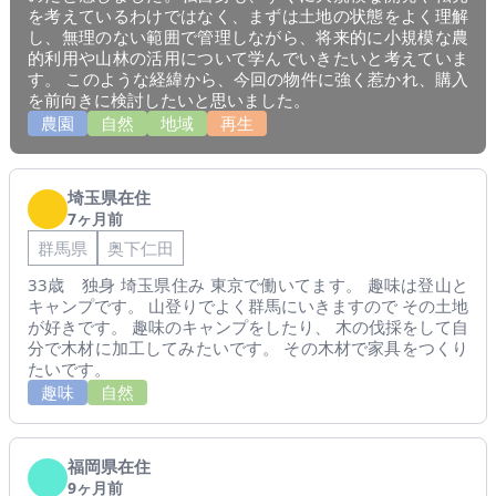
を考えているわけではなく、まずは土地の状態をよく理解
し、無理のない範囲で管理しながら、将来的に小規模な農
的利用や山林の活用について学んでいきたいと考えていま
す。 このような経緯から、今回の物件に強く惹かれ、購入
を前向きに検討したいと思いました。
農園
自然
地域
再生
埼玉県在住
7ヶ月前
群馬県
奥下仁田
33歳 独身 埼玉県住み 東京で働いてます。 趣味は登山と
キャンプです。 山登りでよく群馬にいきますので その土地
が好きです。 趣味のキャンプをしたり、 木の伐採をして自
分で木材に加工してみたいです。 その木材で家具をつくり
たいです。
趣味
自然
福岡県在住
9ヶ月前