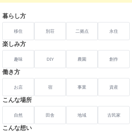
暮らし方
移住
別荘
二拠点
永住
楽しみ方
趣味
DIY
農園
創作
働き方
お店
宿
事業
資産
こんな場所
自然
田舎
地域
古民家
こんな想い