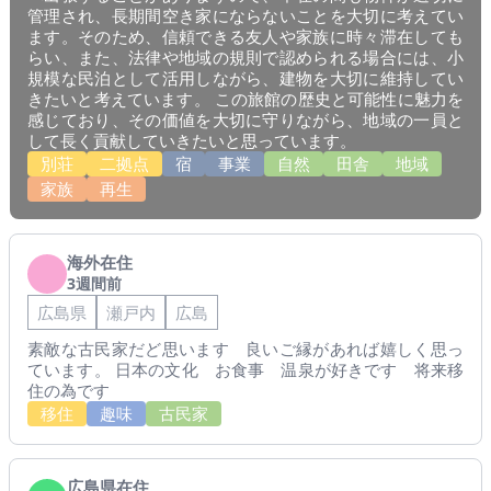
管理され、長期間空き家にならないことを大切に考えてい
ます。そのため、信頼できる友人や家族に時々滞在しても
らい、また、法律や地域の規則で認められる場合には、小
規模な民泊として活用しながら、建物を大切に維持してい
きたいと考えています。 この旅館の歴史と可能性に魅力を
感じており、その価値を大切に守りながら、地域の一員と
して長く貢献していきたいと思っています。
別荘
二拠点
宿
事業
自然
田舎
地域
家族
再生
海外在住
3週間前
広島県
瀬戸内
広島
素敵な古民家だど思います 良いご縁があれば嬉しく思っ
ています。 日本の文化 お食事 温泉が好きです 将来移
住の為です
移住
趣味
古民家
広島県在住