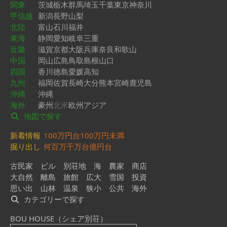
関東
茨城
栃木
群馬
埼玉
千葉
東京
神奈川
甲信越
新潟
長野
山梨
北陸
富山
石川
福井
東海
静岡
愛知
岐阜
三重
近畿
滋賀
京都
大阪
兵庫
奈良
和歌山
中国
岡山
広島
鳥取
島根
山口
四国
香川
徳島
愛媛
高知
九州
福岡
佐賀
長崎
大分
熊本
宮崎
鹿児島
沖縄
沖縄
海外
豪州
北米
欧州
アジア
地図で探す
新着情報
100万円台
100万円未満
掘り出し
何百万
千万台
億円台
古民家
ビル
別荘地
海
農家
商店
大自然
離島
旅館
広大
雪国
投資
思い出
山林
温泉
狭小
公共
海外
カテゴリーで探す
BOU HOUSE（シェア別荘）