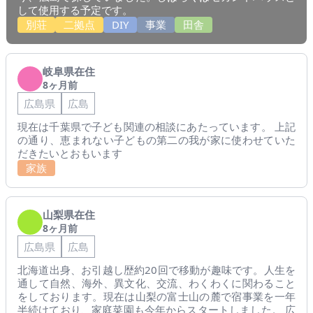
して使用する予定です。
別荘
二拠点
DIY
事業
田舎
岐阜県在住
8ヶ月前
広島県
広島
現在は千葉県で子ども関連の相談にあたっています。 上記
の通り、恵まれない子どもの第二の我が家に使わせていた
だきたいとおもいます
家族
山梨県在住
8ヶ月前
広島県
広島
北海道出身、お引越し歴約20回で移動が趣味です。人生を
通して自然、海外、異文化、交流、わくわくに関わること
をしております。現在は山梨の富士山の麓で宿事業を一年
半続けており、家庭菜園も今年からスタートしました。 広