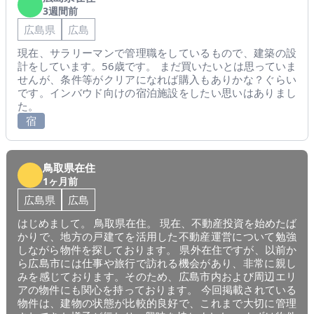
3週間前
広島県
広島
現在、サラリーマンで管理職をしているもので、建築の設
計をしています。56歳です。 まだ買いたいとは思っていま
せんが、条件等がクリアになれば購入もありかな？ぐらい
です。インバウド向けの宿泊施設をしたい思いはありまし
た。
宿
鳥取県在住
1ヶ月前
広島県
広島
はじめまして。 鳥取県在住。 現在、不動産投資を始めたば
かりで、地方の戸建てを活用した不動産運営について勉強
しながら物件を探しております。 県外在住ですが、以前か
ら広島市には仕事や旅行で訪れる機会があり、非常に親し
みを感じております。そのため、広島市内および周辺エリ
アの物件にも関心を持っております。 今回掲載されている
物件は、建物の状態が比較的良好で、これまで大切に管理