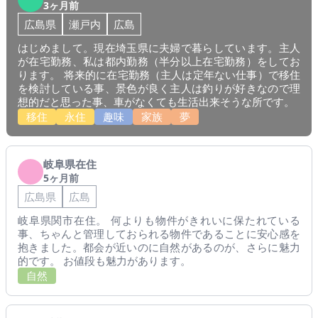
3ヶ月前
広島県
瀬戸内
広島
はじめまして。現在埼玉県に夫婦で暮らしています。主人
が在宅勤務、私は都内勤務（半分以上在宅勤務）をしてお
ります。 将来的に在宅勤務（主人は定年ない仕事）で移住
を検討している事、景色が良く主人は釣りが好きなので理
想的だと思った事、車がなくても生活出来そうな所です。
移住
永住
趣味
家族
夢
岐阜県在住
5ヶ月前
広島県
広島
岐阜県関市在住。 何よりも物件がきれいに保たれている
事、ちゃんと管理しておられる物件であることに安心感を
抱きました。都会が近いのに自然があるのが、さらに魅力
的です。 お値段も魅力があります。
自然