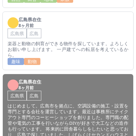
広島県在住
8ヶ月前
広島県
広島
楽器と動物の飼育ができる物件を探しています。よろしく
お願い申し上げます。 一戸建てへの転居を考えているか
ら。
趣味
動物
広島県在住
8ヶ月前
広島県
広島
はじめまして。広島市を拠点に、空調設備の施工・設置を
専門とする会社を運営しています。最近は事務所にテイク
アウト専門のコーヒーショップを創りました。専門職の配
管や電気の工事を行いながらDIYが好きで大工などの造作
も行っています。 将来的に田舎暮らしをしたいと思ってお
り、広島で探していました。しばらくはセカンドハウスと