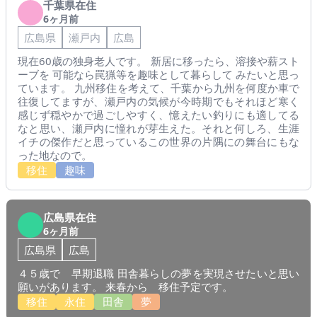
千葉県在住
6ヶ月前
広島県
瀬戸内
広島
現在60歳の独身老人です。 新居に移ったら、溶接や薪スト
ーブを 可能なら罠猟等を趣味として暮らして みたいと思っ
ています。 九州移住を考えて、千葉から九州を何度か車で
往復してますが、瀬戸内の気候が今時期でもそれほど寒く
感じず穏やかで過ごしやすく、憶えたい釣りにも適してる
なと思い、瀬戸内に憧れが芽生えた。それと何しろ、生涯
イチの傑作だと思っているこの世界の片隅にの舞台にもな
った地なので。
移住
趣味
広島県在住
6ヶ月前
広島県
広島
４５歳で 早期退職 田舎暮らしの夢を実現させたいと思い
願いがあります。 来春から 移住予定です。
移住
永住
田舎
夢