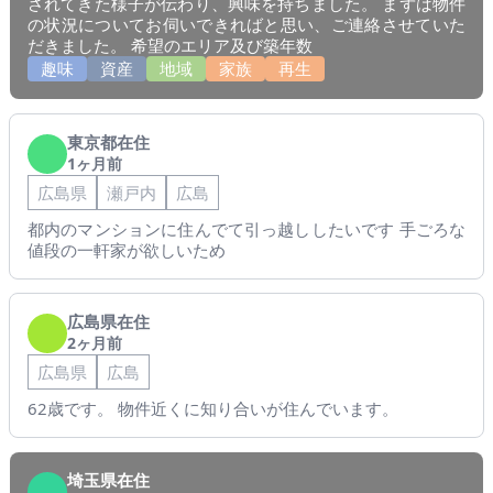
されてきた様子が伝わり、興味を持ちました。 まずは物件
の状況についてお伺いできればと思い、ご連絡させていた
だきました。 希望のエリア及び築年数
趣味
資産
地域
家族
再生
東京都在住
1ヶ月前
広島県
瀬戸内
広島
都内のマンションに住んでて引っ越ししたいです 手ごろな
値段の一軒家が欲しいため
広島県在住
2ヶ月前
広島県
広島
62歳です。 物件近くに知り合いが住んでいます。
埼玉県在住