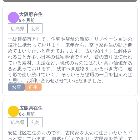
大阪府在住
8ヶ月前
広島県
広島
一級建築市として、住宅や店舗の新築・リノベーションの
設計に携わっております。来年から、空き家再生の動き進
めてまいりたいと考えております。 古い家はすぐに解体さ
れることが多い日本の住宅事情ですが、 昔の造りは使われ
ている素材、工法など、現代のものにはない 高い価値があ
ると思っております。 残すべき建物をしかるべき方に、違
う形で使い続けていく。 そういった循環の一旦を担えれば
と思い、お問い合わせさせていただきました。
お店
再生
広島県在住
8ヶ月前
広島県
広島
安佐北区在住のものです。古民家を大切に住まいたいとず
っと探しています。 自然が近くであり、古民家を希望して