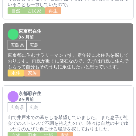
いることも一致していたので。
自然
古民家
再生
東京都在住
8ヶ月前
広島県
広島
東京都に住むサラリーマンです。定年後に永住先を探して
おります。 両親が近くに健在なので、先ずは両親に住んで
もらって自分もそのうちに永住したいと思っています。
永住
家族
京都府在住
8ヶ月前
広島県
広島
山で井戸水での暮らしを希望していました。 また息子が社
会でのストレスで不調を抱えたので、時々は自然の中でゆ
ったりのんびり過ごせる場所を探しておりました。
自然
田舎
地域
家族