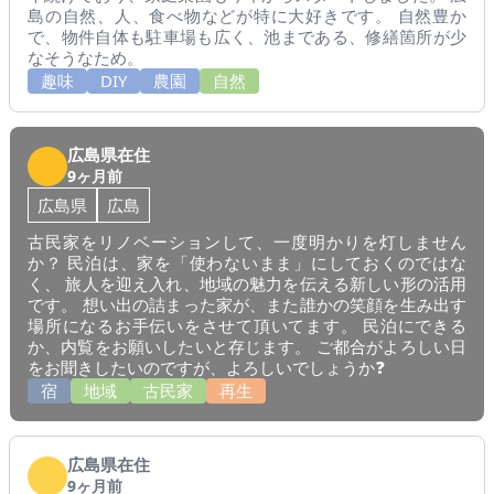
島の自然、人、食べ物などが特に大好きです。 自然豊か
で、物件自体も駐車場も広く、池まである、修繕箇所が少
なそうなため。
趣味
DIY
農園
自然
広島県在住
9ヶ月前
広島県
広島
古民家をリノベーションして、一度明かりを灯しません
か？ 民泊は、家を「使わないまま」にしておくのではな
く、 旅人を迎え入れ、地域の魅力を伝える新しい形の活用
です。 想い出の詰まった家が、また誰かの笑顔を生み出す
場所になるお手伝いをさせて頂いてます。 民泊にできる
か、内覧をお願いしたいと存じます。 ご都合がよろしい日
をお聞きしたいのですが、よろしいでしょうか❓
宿
地域
古民家
再生
広島県在住
9ヶ月前