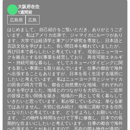
大阪府在住
1週間前
広島県
広島
はじめまして。 自己紹介をご覧いただき、ありがとうござ
います。 私はアメリカ出身で、ジャマイカにルーツがあり
ます。大学では経済学と東アジア研究を専攻し、日本語と
言語文化を学びました。長い間日本を離れていましたが、
再び日本で暮らしたいと考えています。 現在はニューヨー
クを拠点とするEC事業を経営しており、再生可能エネルギ
ー・持続可能な暮らし、そしてスキューバダイビングに関
する新しい事業にも取り組んでいます。仕事の都合で海外
へ出張することもありますが、日本を長く生活する場所に
したいと考えています。 私はニューヨーク市とジャマイカ
の田舎の両方で育ち、都会と自然豊かな地域、それぞれの
良さを学びました。地域とのつながりを大切にし、ご近所
の皆様と良い関係を築き、地域の一員として長く暮らして
いきたいと思っています。 私が探しているのは、単なる家
ではありません。大切に住み続け、地域に貢献できる住民
になりたいと考えています。 どうぞよろしくお願いいたし
ます。 この物件を時間をかけて丁寧に修復し、日本での長
期的な住まいにしたいと考えています。 仕事の都合で海外
へ出張することがありますので、不在の間も物件が適切に