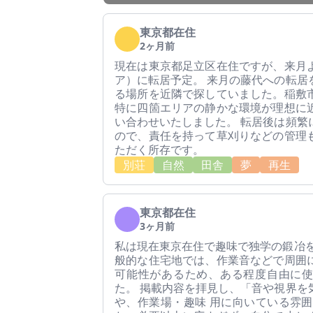
東京都在住
2ヶ月前
現在は東京都足立区在住ですが、来月
ア）に転居予定。 来月の藤代への転居
る場所を近隣で探していました。稲敷
特に四箇エリアの静かな環境が理想に
い合わせいたしました。 転居後は頻繁
ので、責任を持って草刈りなどの管理
ただく所存です。
別荘
自然
田舎
夢
再生
東京都在住
3ヶ月前
私は現在東京在住で趣味で独学の鍛冶を
般的な住宅地では、作業音などで周囲
可能性があるため、ある程度自由に
た。 掲載内容を拝見し、「音や視界を
や、作業場・趣味 用に向いている雰囲