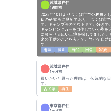
茨城県在住
4週間前
2025年10月よりつくば市で公務員
係の研究所に勤めており、つくば市
す。キャンプ等のアウトドアが好きで
キャンピングカーを自作していく夢を追
に暮らせる広い土地を探してました。
来の子供のことを考えて、静かで自然
す。
趣味
農園
自然
田舎
家族
茨城県在住
1ヶ月前
買いたいと思った理由は、伝統的な
す。
古民家
再生
東京都在住
2ヶ月前