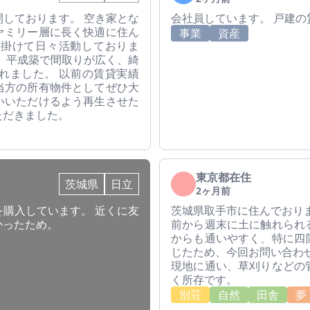
しております。 空き家とな
会社員しています。 戸建
ァミリー層に長く快適に住ん
事業
資産
心掛けて日々活動しておりま
 平成築で間取りが広く、綺
れました。 以前の賃貸実績
当方の所有物件としてぜひ大
いいただけるよう再生させた
ただきました。
東京都在住
茨城県
日立
2ヶ月前
購入しています。 近くに友
茨城県取手市に住んでおり
かったため。
前から週末に土に触れられ
からも通いやすく、特に四
じたため、今回お問い合わ
現地に通い、草刈りなどの
く所存です。
別荘
自然
田舎
夢