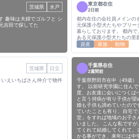
東京都在住
茨城県
水戸
2日前
 趣味は夫婦でゴルフと シ
都内在住の会社員メインの
も元吉田で探してた
元保護小型犬たちやブリー
暮らしております。 都内
ある元保護小型犬たちの里
資産
家族
動物
千葉県在住
茨城県
日立
2週間前
 いえいちばさん仲介で物件
千葉県野田市在中（49歳） 
す。 以前研究学園に住ん
度、お友達に会いにつくば
と言う持病が有り子供が望
婚も子供も諦めていたので
ていたことも有り、自宅で
堂」をすれば地域のお子さ
いました。 こんな私です
てくれて結婚してくれて、
かる事ができ、来年には中