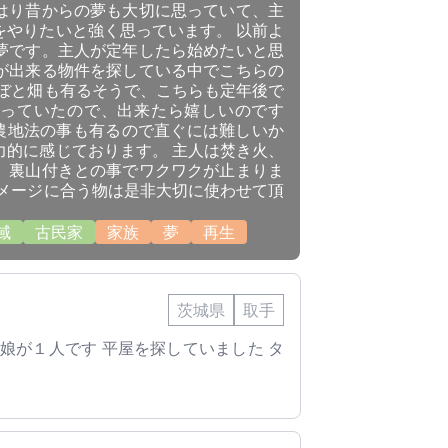
はり昔からの夢も大切に思っていて、主
をやりたいと強く思っています。 以前よ
夢です。主人が定年したら始めたいと思
が出来る物件を探している中でこちらの
んぼと畑も有るそうで、こちらも定年後で
っていたので、出来たら嬉しいのです
農地法の事も有るので直ぐには難しいか
力的に感じております。 主人は焚き火、
、裏山付きとの事でワクワクが止まりま
イメージに合う物は是非大切に使わせて頂
域
古民家
家族
夢
再生
茨城県
取手
の娘が１人です 平屋を探していました タ