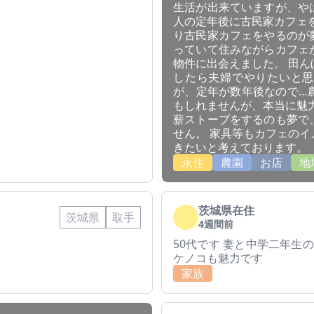
生活が出来ていますが、や
人の定年後に古民家カフェ
り古民家カフェをやるのが
っていて住みながらカフェ
物件に出会えました。 田
したら夫婦でやりたいと思
が、定年が数年後なので…
もしれませんが、本当に魅
薪ストーブをするのも夢で
せん。 家具等もカフェの
きたいと考えております。
永住
農園
お店
地
茨城県在住
茨城県
取手
4週間前
50代です 妻と中学二年生
ケノコも魅力です
家族