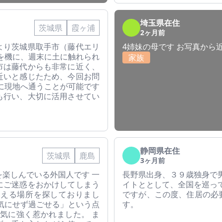
埼玉県在住
茨城県
霞ヶ浦
2ヶ月前
より茨城県取手市（藤代エリ
4姉妹の母です お写真から
を機に、週末に土に触れられ
家族
市は藤代からも非常に近く、
近いと感じたため、今回お問
に現地へ通うことが可能です
も行い、大切に活用させてい
静岡県在住
茨城県
鹿島
3ヶ月前
楽しんでいる外国人です 一
長野県出身、３９歳独身で
にご迷惑をおかけしてしまう
イトととして、全国を巡っ
使える場所を探しておりまし
ですが、この度、住居の必
気にせず過ごせる」という点
す。
気に強く惹かれました。 ま