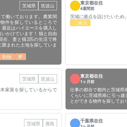
東京都在住
茨城県
筑波山
4週間前
として働いております。農業関
茨城に拠点を設けたいため
で物件を探しているところで
二拠点
、最近はハイエースを購入し
いかけています！ 猫と自由
現在、妻と猫2匹の生活で将
に囲まれた土地を探していま
動物
夢
東京都在住
茨城県
筑波山
1ヶ月前
日本家屋を探しているからで
仕事の都合で都内と茨城県
くらいに茨城県南に引っ越
とができる物件を探してお
千葉県在住
茨城県
鹿島
2ヶ月前