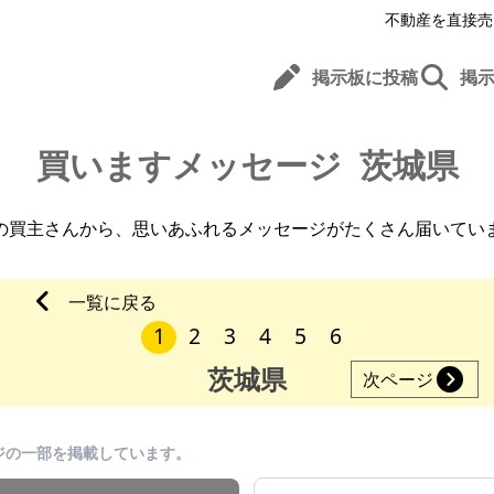
不動産を直接売
掲示板に投稿
掲
買いますメッセージ
茨城県
の買主さんから、
思いあふれるメッセージがたくさん届いてい
一覧に戻る
1
2
3
4
5
6
茨城県
次ページ
ジの一部を掲載しています。