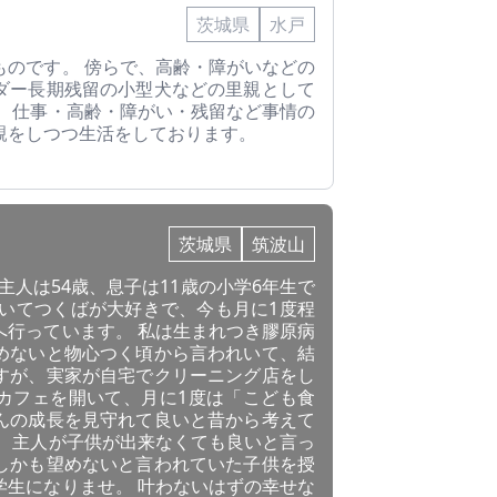
茨城県
水戸
ものです。 傍らで、高齢・障がいなどの
ダー長期残留の小型犬などの里親として
で、仕事・高齢・障がい・残留など事情の
親をしつつ生活をしております。
茨城県
筑波山
主人は54歳、息子は11歳の小学6年生で
でいてつくばが大好きで、今も月に1度程
へ行っています。 私は生まれつき膠原病
めないと物心つく頃から言われいて、結
すが、実家が自宅でクリーニング店をし
カフェを開いて、月に1度は「こども食
んの成長を見守れて良いと昔から考えて
が、主人が子供が出来なくても良いと言っ
しかも望めないと言われていた子供を授
学生になりませ。 叶わないはずの幸せな