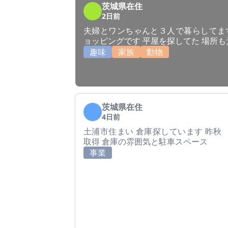
茨城県在住
2日前
夫婦とワンちゃんと３人で暮らしてます
ョッピングです 平屋を探してた 場所
趣味
家族
動物
茨城県在住
4日前
土浦市住まい 倉庫探しています 昨秋
取得 倉庫の雰囲気と駐車スペース
事業