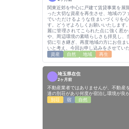
関東近郊を中心に戸建て賃貸事業を展開
った大切な資産を再生させ、地域のフ
でいただけるような住まいづくりを
す。どうぞよろしくお願いいたします。
麗に管理されてこられた点に強く惹か
や、周辺環境の素晴らしさも拝見し、
切に引き継ぎ、再度地域の方にお住ま
いと考え、今回お申し込みをさせてい
資産
自然
地域
再生
埼玉県在住
2ヶ月前
不動産業者ではありませんが、不動産を
達の別荘があり何度か宿泊し環境が良
別荘
宿
自然