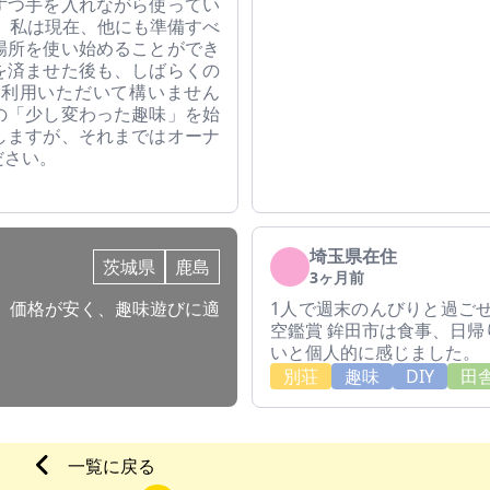
ずつ手を入れながら使ってい
 私は現在、他にも準備すべ
場所を使い始めることができ
を済ませた後も、しばらくの
ご利用いただいて構いません
の「少し変わった趣味」を始
しますが、それまではオーナ
ださい。
埼玉県在住
茨城県
鹿島
3ヶ月前
 価格が安く、趣味遊びに適
1人で週末のんびりと過ご
空鑑賞 鉾田市は食事、日
いと個人的に感じました。
別荘
趣味
DIY
田
一覧に戻る