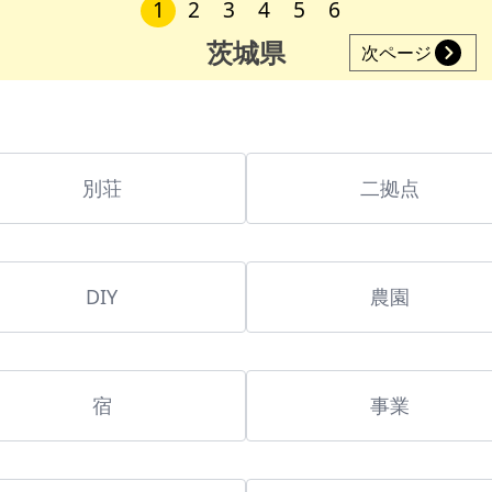
1
2
3
4
5
6
茨城県
次ページ
別荘
二拠点
DIY
農園
宿
事業