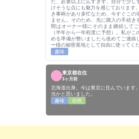
た、必要以上に広すぎず、自分で少し
けそうな点にも魅力を感じております。
き事柄があり多忙なため、今すぐこの
ません。そのため、先に購入の手続き
間はオーナー様にそのまま継続して
（半年から一年程度に予想）。私がこ
める準備が整いましたら改めてご連絡
ー様の秘密基地として自由に使ってく
趣味
東京都在住
3ヶ月前
北海道出身。今は東京に住んでいます。
当かと思いました。
趣味
自然