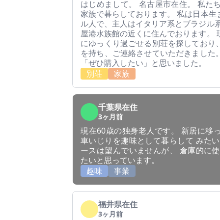
はじめまして。 名古屋市在住。 私た
家族で暮らしております。 私は日本生
ル人で、主人はイタリア系とブラジル系
屋港水族館の近くに住んでおります。 
にゆっくり過ごせる別荘を探しており
を持ち、ご連絡させていただきました
「ぜひ購入したい」と思いました。
別荘
家族
千葉県在住
3ヶ月前
現在60歳の独身老人です。 新居に移
車いじりを趣味として暮らして みたい
ースは望んでいませんが、 倉庫的に使
たいと思っています。
趣味
事業
福井県在住
3ヶ月前