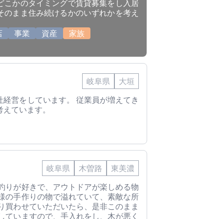
どこかのタイミングで賃貸募集をし入居
そのまま住み続けるかのいずれかを考え
店
事業
資産
家族
岐阜県
大垣
社経営をしています。 従業員が増えてき
考えています。
岐阜県
木曽路
東美濃
や釣りが好きで、アウトドアが楽しめる物
主様の手作りの物で溢れていて、素敵な所
あり買わせていただいたら、是非このまま
をしていますので、手入れをし、木が悪く