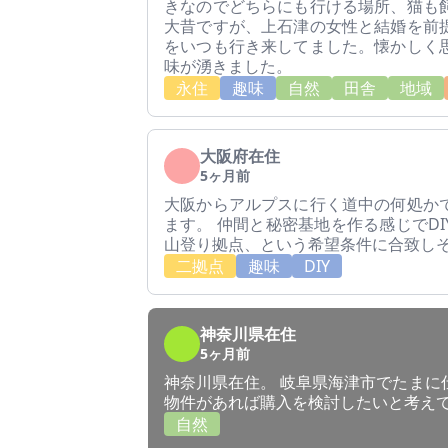
きなのでどちらにも行ける場所、猫も
大昔ですが、上石津の女性と結婚を前
をいつも行き来してました。懐かしく
味が湧きました。
永住
趣味
自然
田舎
地域
大阪府在住
5ヶ月前
大阪からアルプスに行く道中の何処か
ます。 仲間と秘密基地を作る感じでD
山登り拠点、という希望条件に合致し
二拠点
趣味
DIY
神奈川県在住
5ヶ月前
神奈川県在住。 岐阜県海津市でたまに
物件があれば購入を検討したいと考え
自然