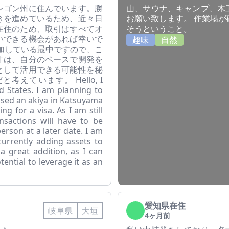
レゴン州に住んでいます。勝
山、サウナ、キャンプ、木
きを進めているため、近々日
お願い致します。 作業場
在住のため、取引はすべてオ
そうということ。
いできる機会があれば幸いで
趣味
自然
加している最中ですので、こ
件は、自分のペースで開発を
として活用できる可能性を秘
えています。 Hello, I
ed States. I am planning to
ased an akiya in Katsuyama
ng for a visa. As I am still
ansactions will have to be
erson at a later date. I am
currently adding assets to
 a great addition, as I can
ential to leverage it as an
愛知県在住
岐阜県
大垣
4ヶ月前