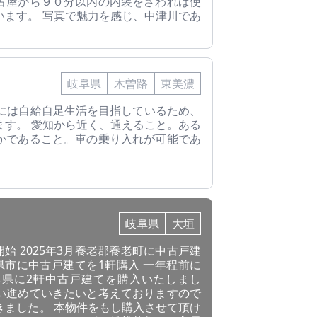
古屋から９０分以内の内装をさわれば使
います。 写真で魅力を感じ、中津川であ
岐阜県
木曽路
東美濃
的には自給自足生活を目指しているため、
ます。 愛知から近く、通えること。ある
かであること。車の乗り入れが可能であ
岐阜県
大垣
開始 2025年3月養老郡養老町に中古戸建
山県市に中古戸建てを1軒購入 一年程前に
県に2軒中古戸建てを購入いたしまし
い進めていきたいと考えておりますので
きました。 本物件をもし購入させて頂け