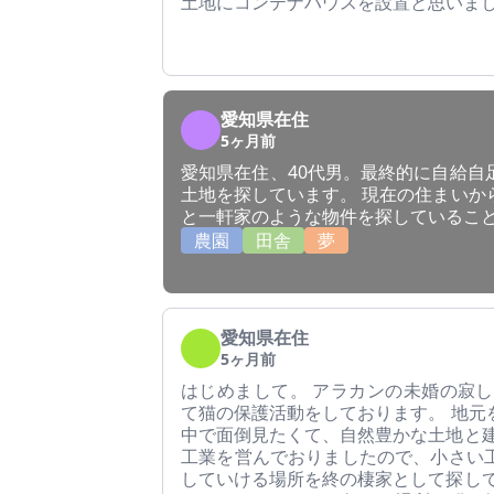
土地にコンテナハウスを設置と思いま
愛知県在住
5ヶ月前
愛知県在住、40代男。最終的に自給自
土地を探しています。 現在の住まいか
と一軒家のような物件を探しているこ
農園
田舎
夢
愛知県在住
5ヶ月前
はじめまして。 アラカンの未婚の寂し
て猫の保護活動をしております。 地元
中で面倒見たくて、自然豊かな土地と建
工業を営んでおりましたので、小さい
していける場所を終の棲家として探して