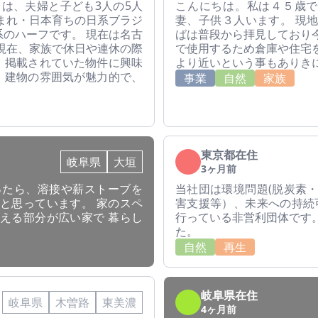
ちは、夫婦と子ども3人の5人
こんにちは。私は４５歳で
まれ・日本育ちの日系ブラジ
妻、子供３人います。 現
のハーフです。 現在は名古
ばは普段から拝見しており
現在、家族で休日や連休の際
で使用するため倉庫や住宅
、掲載されていた物件に興味
より近いという事もありき
。建物の雰囲気が魅力的で、
事業
自然
家族
東京都在住
岐阜県
大垣
3ヶ月前
ったら、溶接や薪ストーブを
当社団は環境問題(脱炭素
と思っています。 家のスペ
害支援等）、未来への持続
える部分が広い家で 暮らし
行っている非営利団体です
た。
自然
再生
岐阜県在住
岐阜県
木曽路
東美濃
4ヶ月前