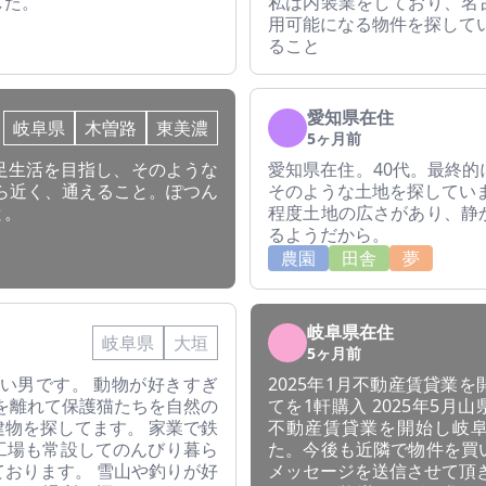
した。
私は内装業をしており、名
用可能になる物件を探して
ること
愛知県在住
岐阜県
木曽路
東美濃
5ヶ月前
足生活を目指し、そのような
愛知県在住。40代。最終
ら近く、通えること。ぽつん
そのような土地を探してい
と。
程度土地の広さがあり、静
るようだから。
農園
田舎
夢
岐阜県在住
岐阜県
大垣
5ヶ月前
い男です。 動物が好きすぎ
2025年1月不動産賃貸業を
を離れて保護猫たちを自然の
てを1軒購入 2025年5月
物を探してます。 家業で鉄
不動産賃貸業を開始し岐阜
工場も常設してのんびり暮ら
た。今後も近隣で物件を買
おります。 雪山や釣りが好
メッセージを送信させて頂