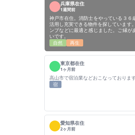
兵庫県在住
1週間前
神戸市在住。消防士をやっている３６
活用し充実できる物件を探しています。
ンプなどに最適と感じました。ご縁が
いです。
自然
再生
東京都在住
1ヶ月前
高山市で宿泊業などおこなっております
宿
愛知県在住
2ヶ月前