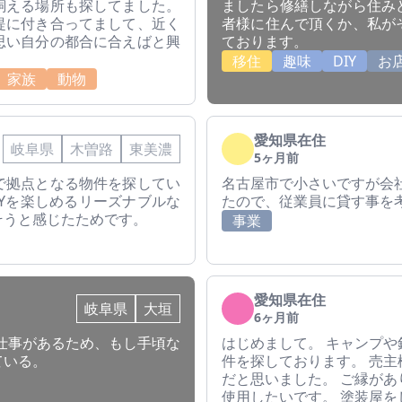
飼える場所も探してました。
ましたら修繕しながら住み
提に付き合ってまして、近く
者様に住んで頂くか、私が
思い自分の都合に合えばと興
ております。
移住
趣味
DIY
お
家族
動物
愛知県在住
岐阜県
木曽路
東美濃
5ヶ月前
で拠点となる物件を探してい
名古屋市で小さいですが会
IYを楽しめるリーズナブルな
たので、従業員に貸す事を
そうと感じたためです。
事業
愛知県在住
岐阜県
大垣
6ヶ月前
仕事があるため、もし手頃な
はじめまして。 キャンプ
ている。
件を探しております。 売
だと思いました。 ご縁が
使用したいです。 塗装屋