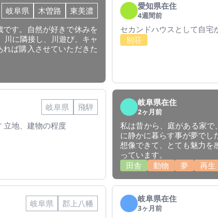
愛知県在住
岐阜県
木曽路
東美濃
4週間前
歳です。自然が好きで休みを
セカンドハウスとして自宅
 川に隣接し、川遊び、キャ
別荘
あれば購入させていただきた
岐阜県在住
岐阜県
飛騨
2ヶ月前
 立地、建物の程度
私は昔から、庭がある家で
に静かに暮らす事が夢でし
想像できて、とても魅力を
っています。
田舎
動物
夢
再生
岐阜県在住
岐阜県
郡上八幡
3ヶ月前