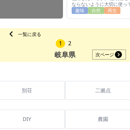
ならないように大切に使っ
趣味
自然
再生
一覧に戻る
1
2
岐阜県
次ページ
別荘
二拠点
DIY
農園