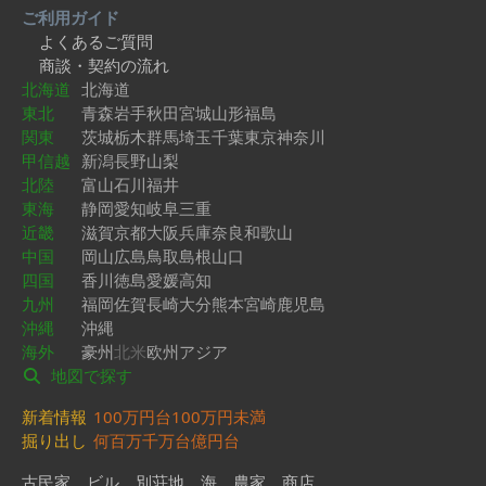
ご利用ガイド
よくあるご質問
商談・契約の流れ
北海道
北海道
東北
青森
岩手
秋田
宮城
山形
福島
関東
茨城
栃木
群馬
埼玉
千葉
東京
神奈川
甲信越
新潟
長野
山梨
北陸
富山
石川
福井
東海
静岡
愛知
岐阜
三重
近畿
滋賀
京都
大阪
兵庫
奈良
和歌山
中国
岡山
広島
鳥取
島根
山口
四国
香川
徳島
愛媛
高知
九州
福岡
佐賀
長崎
大分
熊本
宮崎
鹿児島
沖縄
沖縄
海外
豪州
北米
欧州
アジア
地図で探す
新着情報
100万円台
100万円未満
掘り出し
何百万
千万台
億円台
古民家
ビル
別荘地
海
農家
商店