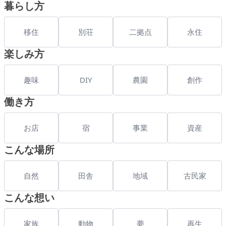
暮らし方
移住
別荘
二拠点
永住
楽しみ方
趣味
DIY
農園
創作
働き方
お店
宿
事業
資産
こんな場所
自然
田舎
地域
古民家
こんな想い
家族
動物
夢
再生