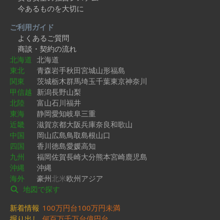
今あるものを大切に
ご利用ガイド
よくあるご質問
商談・契約の流れ
北海道
北海道
東北
青森
岩手
秋田
宮城
山形
福島
関東
茨城
栃木
群馬
埼玉
千葉
東京
神奈川
甲信越
新潟
長野
山梨
北陸
富山
石川
福井
東海
静岡
愛知
岐阜
三重
近畿
滋賀
京都
大阪
兵庫
奈良
和歌山
中国
岡山
広島
鳥取
島根
山口
四国
香川
徳島
愛媛
高知
九州
福岡
佐賀
長崎
大分
熊本
宮崎
鹿児島
沖縄
沖縄
海外
豪州
北米
欧州
アジア
地図で探す
新着情報
100万円台
100万円未満
掘り出し
何百万
千万台
億円台