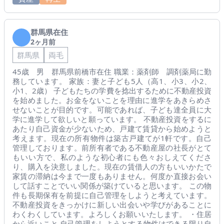
群馬県在住
2ヶ月前
群馬県
両毛
45歳 男 群馬県前橋市在住 職業：薬剤師 調剤薬局に勤
務しています。 家族：妻と子ども5人（高1、小3、小2、
小1、2歳） 子どもたちの学費を捻出するために不動産投資
を始めました。お金をないことを理由に進学をあきらめさ
せないことが目的です。可能であれば、子ども達全員に大
学に進学して欲しいと願っています。 不動産投資をするに
あたり自己資金が少ないため、戸建て賃貸から始めようと
考えます。現在の所有物件は築古戸建てが1軒です。自己
管理しております。前所有者である不動産屋の社長がとて
もいい方で、私のような初心者にも色々おしえてくださ
り、購入を決意しました。現在の賃借人の方もいいかたで
家賃の滞納は今まで一度もありません。何度か直接お会い
して話すことでいい関係が築けていると思います。 この物
件も長期保有を前提に自己管理をしようと考えています。
不動産投資をきっかけに新しい出会いや学びがあることに
わくわくしています。よろしくお願いいたします。 ・住居
から近いこと 自己管理をしようとする物件はできる限り自