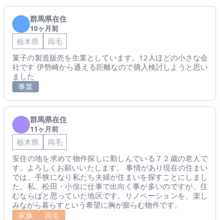
群馬県在住
10ヶ月前
栃木県
両毛
菓子の製造販売を生業としています。12人ほどの小さな会
社です 伊勢崎から通える距離なので購入検討しようと思い
ました
事業
群馬県在住
11ヶ月前
栃木県
両毛
安住の地を求めて物件探しに勤しんでいる７２歳の老人で
す。よろしくお願いいたします。 事情があり現在の住まい
では、手狭になり私たち夫婦が住まいを探すことにしまし
た。私、松田・小俣に仕事で出向く事が多いのですが、住
むならばと思っていた地区です。リノベーションを、楽し
みながら暮らすという希望に胸が膨らむ物件です。
家族
再生