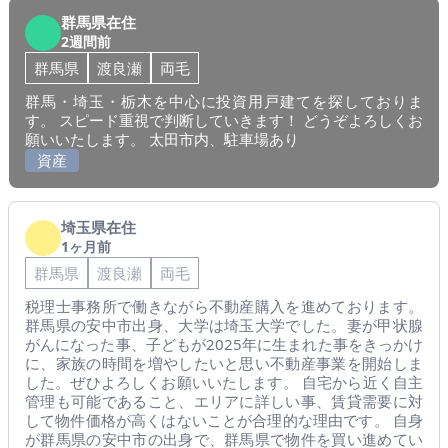
群馬県在住
2週間前
群馬県
渡良瀬
両毛
群馬・埼玉・栃木を中心に投資用戸建てを探しておりま
す。 スピード重視で判断していきます！ どうぞよろしくお
願いいたします。 太田市内、駐車場あり
資産
埼玉県在住
1ヶ月前
群馬県
渡良瀬
両毛
税理士事務所で働きながら不動産購入を進めております。
群馬県の安中市出身、大学は埼玉大学でした。妻が甲状腺
がんになった事、子どもが2025年に生まれた事をきっかけ
に、家族の時間を増やしたいと思い不動産事業を開始しま
した。ぜひよろしくお願いいたします。 自宅から近く自主
管理も可能であること、エリアに詳しい事、賃貸需要に対
して物件価格が高くはないことが合理的な理由です。 自身
が群馬県の安中市の出身で、群馬県で物件を買い進めてい