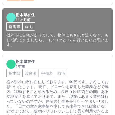
栃木県在住
11ヶ月前
群馬県
両毛
栃木市に自宅がありまして、物件にもさほど遠くなく、も
し成約できましたら、コツコツとDYIを行いたいと思いま
す。
栃木県在住
1年前
栃木県
渡良瀬
宇都宮
両毛
栃木県小山市に在住しております。60代です。よろしくお
願いいたします。 現在、ドローンを活用した業務などで遠
方に移動することがあるため、高速（佐野IC)との間にある
立地良さを感じております。また、現在はあまり業務は行
っていないのですが、建築の仕事を長年行ってまいりまし
た。「日本の空き家事情を少しでも改善できれば良いな」
と考えており、建物をリフレッシュして長く利用できるよ