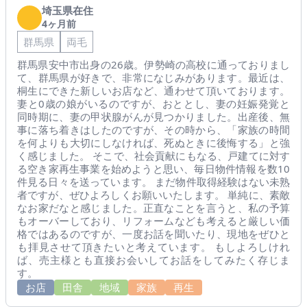
埼玉県在住
4ヶ月前
群馬県
両毛
群馬県安中市出身の26歳。伊勢崎の高校に通っておりまし
て、群馬県が好きで、非常になじみがあります。最近は、
桐生にできた新しいお店など、通わせて頂いております。
妻と0歳の娘がいるのですが、おととし、妻の妊娠発覚と
同時期に、妻の甲状腺がんが見つかりました。出産後、無
事に落ち着きはしたのですが、その時から、「家族の時間
を何よりも大切にしなければ、死ぬときに後悔する」と強
く感じました。 そこで、社会貢献にもなる、戸建てに対す
る空き家再生事業を始めようと思い、毎日物件情報を数10
件見る日々を送っています。 まだ物件取得経験はない未熟
者ですが、ぜひよろしくお願いいたします。 単純に、素敵
なお家だなと感じました。正直なことを言うと、私の予算
もオーバーしており、リフォームなども考えると厳しい価
格ではあるのですが、一度お話を聞いたり、現地をぜひと
も拝見させて頂きたいと考えています。 もしよろしけれ
ば、売主様とも直接お会いしてお話をしてみたく存じま
す。
お店
田舎
地域
家族
再生