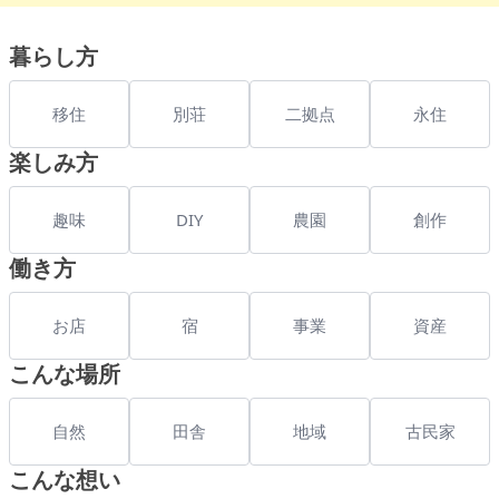
暮らし方
移住
別荘
二拠点
永住
楽しみ方
趣味
DIY
農園
創作
働き方
お店
宿
事業
資産
こんな場所
自然
田舎
地域
古民家
こんな想い