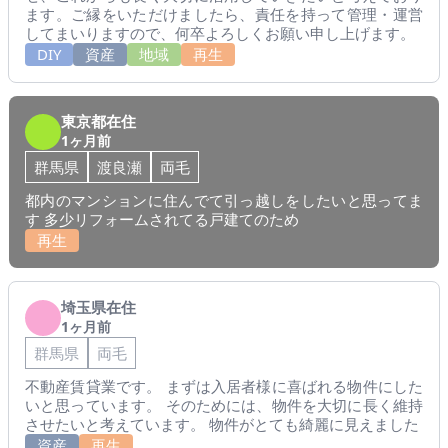
ます。ご縁をいただけましたら、責任を持って管理・運営
してまいりますので、何卒よろしくお願い申し上げます。
DIY
資産
地域
再生
東京都在住
1ヶ月前
群馬県
渡良瀬
両毛
都内のマンションに住んでて引っ越しをしたいと思ってま
す 多少リフォームされてる戸建てのため
再生
埼玉県在住
1ヶ月前
群馬県
両毛
不動産賃貸業です。 まずは入居者様に喜ばれる物件にした
いと思っています。 そのためには、物件を大切に長く維持
させたいと考えています。 物件がとても綺麗に見えました
資産
再生