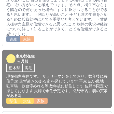
宅に近い方がいいと考えています。その点、桐生市ならす
ぐ隣なので何かあった場合にすぐに駆けつけることができ
ると思います。 ・利回りが高いこと 子ども達の学費をため
るために投資効率はとても重要だと考えています。 ・賃借
人様や売主様が信頼できると思ったこと 物件の状況や経緯
について詳しく知ることができて、とても信頼ができると
思いました。
資産
家族
東京都在住
3ヶ月前
栃木県
両毛
現在都内在住です。 サラリーマンをしており、数年後に移
住予定 先ず趣きのある家を探しています 平家 広い敷地
駐車場 数台停めれる等 数年後に移住します 佐野市限定で
探しております 夫婦で永住予定です。 佐野市内に妻の実家
がある為
移住
永住
家族