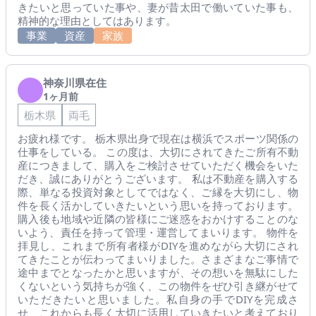
きたいと思っていた事や、妻が昔太田で働いていた事も、
精神的な理由としてはあります。
事業
資産
家族
神奈川県在住
1ヶ月前
栃木県
両毛
お疲れ様です。 栃木県出身で現在は横浜でスポーツ関係の
仕事をしている。 この度は、大切にされてきたご所有不動
産につきまして、購入をご検討させていただく機会をいた
だき、誠にありがとうございます。 私は不動産を購入する
際、単なる投資対象としてではなく、ご縁を大切にし、物
件を長く活かしていきたいという思いを持っております。
購入後も地域や近隣の皆様にご迷惑をおかけすることのな
いよう、責任を持って管理・運営してまいります。 物件を
拝見し、これまで所有者様がDIYを進めながら大切にされ
てきたことが伝わってまいりました。さまざまなご事情で
途中までとなったかと思いますが、その想いを無駄にした
くないという気持ちが強く、この物件をぜひ引き継がせて
いただきたいと思いました。私自身の手でDIYを完成さ
せ、これからも長く大切に活用していきたいと考えており