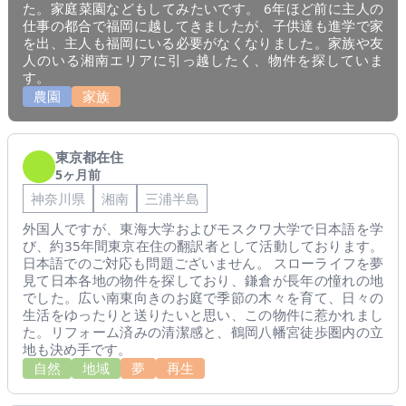
た。家庭菜園などもしてみたいです。 6年ほど前に主人の
仕事の都合で福岡に越してきましたが、子供達も進学で家
を出、主人も福岡にいる必要がなくなりました。家族や友
人のいる湘南エリアに引っ越したく、物件を探していま
す。
農園
家族
東京都在住
5ヶ月前
神奈川県
湘南
三浦半島
外国人ですが、東海大学およびモスクワ大学で日本語を学
び、約35年間東京在住の翻訳者として活動しております。
日本語でのご対応も問題ございません。 スローライフを夢
見て日本各地の物件を探しており、鎌倉が長年の憧れの地
でした。広い南東向きのお庭で季節の木々を育て、日々の
生活をゆったりと送りたいと思い、この物件に惹かれまし
た。リフォーム済みの清潔感と、鶴岡八幡宮徒歩圏内の立
地も決め手です。
自然
地域
夢
再生