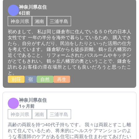
神奈川県在住
6日前
神奈川県
湘南
三浦半島
初めまして、 私は同じ鎌倉市に住んでいる５０代の日本人
女性です 一年の半分を海外で暮らしているため、購入でき
たら、自分がすんだり、民泊をしたりといった活用の仕方
を考えています。 鎌倉駅からも徒歩距離。鶴ヶ丘八幡宮の
近くであること。 リフォームされたバスルームやキッチン
がとてもきれい。 鶴ヶ丘八幡宮の奥ということで、鎌倉を
訪れるお客様の滞在場所としても良いだろうと思ったこ
と。
別荘
宿
自然
再生
神奈川県在住
1ヶ月前
神奈川県
湘南
三浦半島
高齢の両親を持つ40代子持ちです。 我々は両親とすこし離
れて住んでいるため、将来的にヘルスケアマンションのよ
うな看護師のケアがある住宅に両親を住まわせてあげたい