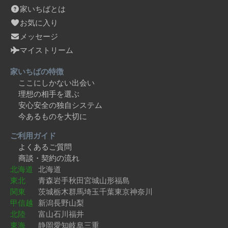
家いちばとは
お気に入り
メッセージ
マイストリーム
家いちばの特徴
ここにしかない出会い
理想の相手を選ぶ
安心安全の独自システム
今あるものを大切に
ご利用ガイド
よくあるご質問
商談・契約の流れ
北海道
北海道
東北
青森
岩手
秋田
宮城
山形
福島
関東
茨城
栃木
群馬
埼玉
千葉
東京
神奈川
甲信越
新潟
長野
山梨
北陸
富山
石川
福井
東海
静岡
愛知
岐阜
三重