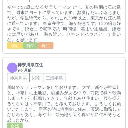
今年で57歳になるサラリーマンです。夏の時期は江の島
で、週末にヨットに乗っています。頻度はだいぶ落ちまし
たが、学生時代から、かれこれ30年以上、東京から江の島
に通っています。 東京在住で、海が好きです。山の緑も好
きです。鎌倉まで電車で約1時間強。程よい距離感。鎌倉
には歴史があり、海も近い。セカンドハウスとして良い
な。と思います。
別荘
自然
再生
神奈川県在住
9ヶ月前
神奈川県
湘南
三浦半島
川崎でサラリーマンをしております。 大学、新卒が神奈川
と、神奈川に土地勘、馴染みがある中で、前職で様々転勤
しましたが、転職してきて、年齢もあり住まい、腰を据え
るならやはり神奈川で。と考えております。 よろしくお願
いいたします。 新卒の時に港南台に住み、藤沢に勤務して
なじみがあり、海や山、観光地が近く穏やかに住めそうと
思ったから
自然