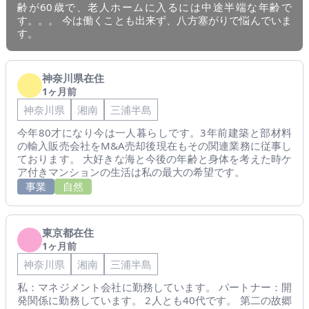
齢が60歳で、老人ホームに入るには中途半端な年齢で
す。。。 今は働くことも出来ず、八方塞がりで悩んでいま
す。
神奈川県在住
1ヶ月前
神奈川県
湘南
三浦半島
今年80才になり今は一人暮らしです。3年前建築と部材料
の輸入販売会社をM&A売却後現在もその関連業務に従事し
ております。 大好きな海と今後の年齢と身体を考えた時ケ
ア付きマンションの生活は私の最大の希望です。
事業
自然
東京都在住
1ヶ月前
神奈川県
湘南
三浦半島
私：マネジメント会社に勤務しています。 パートナー：開
発関係に勤務しています。 2人とも40代です。 第二の故郷