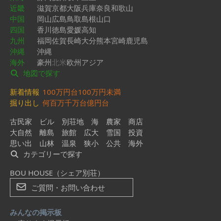
近畿
滋賀
京都
大阪
兵庫
奈良
和歌山
中国
岡山
広島
鳥取
島根
山口
四国
香川
徳島
愛媛
高知
九州
福岡
佐賀
長崎
大分
熊本
宮崎
鹿児島
沖縄
沖縄
海外
豪州
北米
欧州
アジア
地図で探す
新着情報
100万円台
100万円未満
掘り出し
何百万
千万台
億円台
古民家
ビル
別荘地
海
農家
商店
大自然
離島
旅館
広大
雪国
投資
思い出
山林
温泉
狭小
公共
海外
カテゴリーで探す
BOU HOUSE（シェア別荘）
ご質問・お問い合わせ
みんなの掲示板