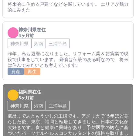
将来的に住める戸建てなどを探しています。 エリアが魅力
的にみえた
神奈川県在住
4ヶ月前
神奈川県
湘南
三浦半島
昨年、私も還暦になりました。リフォーム業＆賃貸業で現
役で仕事をしています。 鎌倉は伝統のある町なので、将来
は住んでみたいとも考えています。
資産
再生
福岡県在住
5ヶ月前
神奈川県
湘南
三浦半島
還暦まであともう少しの主婦です。アメリカで15年ほど暮
らした後、東京、福岡と転居してきました。日本の文化が
大好きです。食と健康に興味があり、予防医学の観点に基
づいたパーソナルヘルスコンサルタントの資格を取りまし