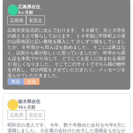
広島県在住
3ヶ月前
広島県
安芸北
広島市安佐北区に住んでおります。 ５９歳で、夫と大学生
の娘と３人で暮らしております。 １６年前に甲田町上小原
の山田地区に広い農地を購入して 少しずつ畑をしていまし
たが、６年前から田んぼも始めました。 そこには家はな
く、以前から家が欲しいと思っていましたが、 昨年から田
んぼを本気でやり出して、どうしても近くに泊まれる場所
が 欲しくなりました。 そこでこのサイトでそちら様の物件
を拝見し、ぜひ内覧をさせていただきたく、 メッセージを
送らせていただきました。
農園
家族
栃木県在住
10ヶ月前
広島県
安芸北
昭和生の老人です。 今年、数十年務めた会社を今年8月に
退職しました。 小企業の会社のため大した退職金も出なか