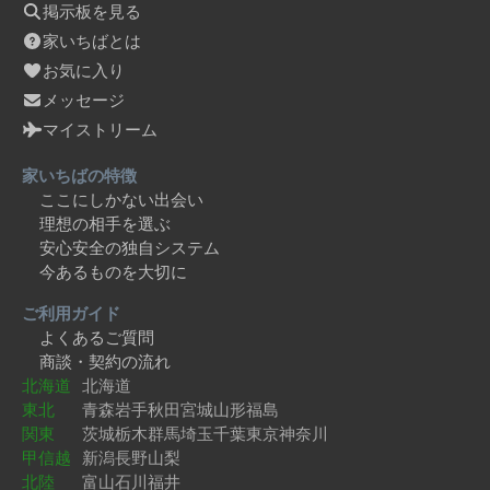
掲示板を見る
家いちばとは
お気に入り
メッセージ
マイストリーム
家いちばの特徴
ここにしかない出会い
理想の相手を選ぶ
安心安全の独自システム
今あるものを大切に
ご利用ガイド
よくあるご質問
商談・契約の流れ
北海道
北海道
東北
青森
岩手
秋田
宮城
山形
福島
関東
茨城
栃木
群馬
埼玉
千葉
東京
神奈川
甲信越
新潟
長野
山梨
北陸
富山
石川
福井