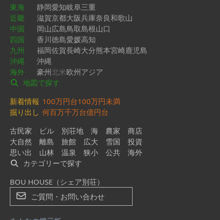
東海
静岡
愛知
岐阜
三重
近畿
滋賀
京都
大阪
兵庫
奈良
和歌山
中国
岡山
広島
鳥取
島根
山口
四国
香川
徳島
愛媛
高知
九州
福岡
佐賀
長崎
大分
熊本
宮崎
鹿児島
沖縄
沖縄
海外
豪州
北米
欧州
アジア
地図で探す
新着情報
100万円台
100万円未満
掘り出し
何百万
千万台
億円台
古民家
ビル
別荘地
海
農家
商店
大自然
離島
旅館
広大
雪国
投資
思い出
山林
温泉
狭小
公共
海外
カテゴリーで探す
BOU HOUSE（シェア別荘）
ご質問・お問い合わせ