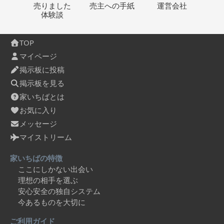
売りました
売主への
手紙
運営会社
体験談
TOP
マイページ
掲示板に投稿
掲示板を見る
家いちばとは
お気に入り
メッセージ
マイストリーム
家いちばの特徴
ここにしかない出会い
理想の相手を選ぶ
安心安全の独自システム
今あるものを大切に
ご利用ガイド