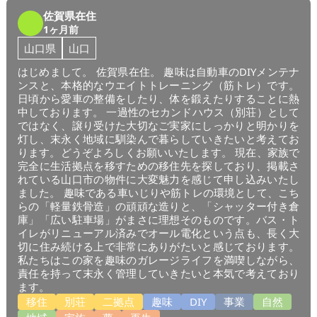
佐賀県在住
1ヶ月前
山口県
山口
はじめまして。 佐賀県在住。 趣味は自動車のDIYメンテナ
ンスと、本格的なウエイトトレーニング（筋トレ）です。
日頃から愛車の整備をしたり、体を鍛えたりすることに熱
中しております。 一過性のセカンドハウス（別荘）として
ではなく、譲り受けた大切なご実家にしっかりと明かりを
灯し、末永く地域に馴染んで暮らしていきたいと考えてお
ります。どうぞよろしくお願いいたします。 現在、家族で
完全に生活拠点を移すための移住先を探しており、掲載さ
れている山口市の物件に大変魅力を感じて申し込みいたし
ました。 趣味である車いじりや筋トレの環境として、こち
らの「軽量鉄骨造」の頑頑な造りと、「シャッター付き倉
庫」「広い駐車場」がまさに理想そのものです。バス・ト
イレがリニューアル済みでオール電化という点も、長く大
切に住み続ける上で非常にありがたいと感じております。
私たちはこの家を趣味のガレージライフを満喫しながら、
責任を持って末永く管理していきたいと本気で考えており
ます。
移住
別荘
二拠点
趣味
DIY
事業
自然