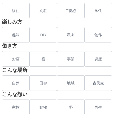
移住
別荘
二拠点
永住
楽しみ方
趣味
DIY
農園
創作
働き方
お店
宿
事業
資産
こんな場所
自然
田舎
地域
古民家
こんな想い
家族
動物
夢
再生