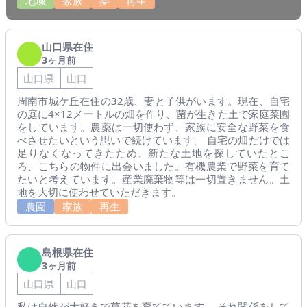
地域
家族
夢
再生
山口県在住
3ヶ月前
山口県
山口
周南市城ケ丘在住の32歳、妻と子供がいます。現在、自宅
の庭に4×12メートルの畑を作り、菌が生きた土で家庭菜園
をしています。農薬は一切使わず、家族に安全な野菜を食
べさせたいという思いで続けています。 自宅の畑だけでは
足りなくなってきたため、新たな土地を探していたとこ
ろ、こちらの物件に出会いました。有機農業で野菜を育て
たいと考えています。産業廃棄物等は一切置きません。土
地を大切に使わせていただきます。
農園
家族
再生
島根県在住
3ヶ月前
山口県
山口
私は自然が大好きで草花を育てています。 それ関係をして