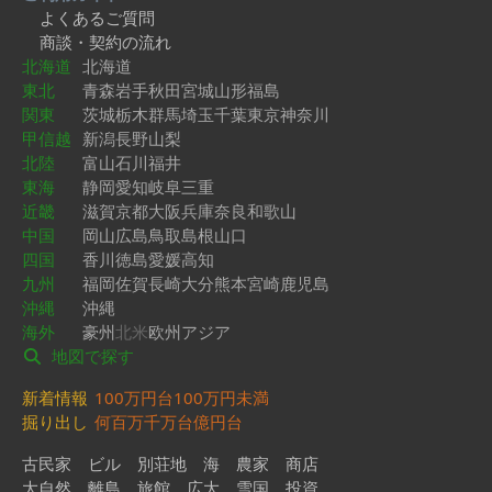
よくあるご質問
商談・契約の流れ
北海道
北海道
東北
青森
岩手
秋田
宮城
山形
福島
関東
茨城
栃木
群馬
埼玉
千葉
東京
神奈川
甲信越
新潟
長野
山梨
北陸
富山
石川
福井
東海
静岡
愛知
岐阜
三重
近畿
滋賀
京都
大阪
兵庫
奈良
和歌山
中国
岡山
広島
鳥取
島根
山口
四国
香川
徳島
愛媛
高知
九州
福岡
佐賀
長崎
大分
熊本
宮崎
鹿児島
沖縄
沖縄
海外
豪州
北米
欧州
アジア
地図で探す
新着情報
100万円台
100万円未満
掘り出し
何百万
千万台
億円台
古民家
ビル
別荘地
海
農家
商店
大自然
離島
旅館
広大
雪国
投資