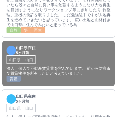
いたら段々と自然に良い事を勉強するようになり大地再生
を目指すようになりワークショップ等に参加したり 竹整
理、重機の免許を取りました。 まだ勉強途中ですが大地再
生を進めていきたいと思っています。 広い土地と山林付き
で山口県に住んでみたいと思っている為
自然
夢
再生
山口県在住
5ヶ月前
山口県
山口
法人、個人で不動産賃貸業を営んでいます。 前から防府市
で賃貸物件を所有したいと考えていました。
資産
山口県在住
5ヶ月前
山口県
山口
法人、個人にて不動産賃貸業をしております。 防府市の物