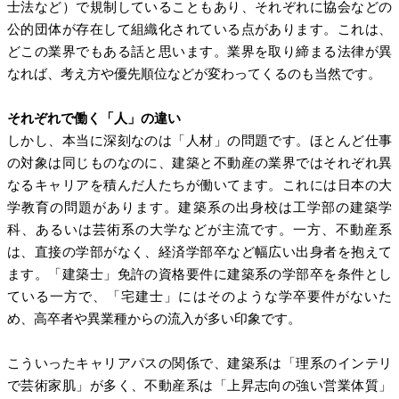
士法など）で規制していることもあり、それぞれに協会などの
公的団体が存在して組織化されている点があります。これは、
どこの業界でもある話と思います。業界を取り締まる法律が異
なれば、考え方や優先順位などが変わってくるのも当然です。
それぞれで働く「人」の違い
しかし、本当に深刻なのは「人材」の問題です。ほとんど仕事
の対象は同じものなのに、建築と不動産の業界ではそれぞれ異
なるキャリアを積んだ人たちが働いてます。これには日本の大
学教育の問題があります。建築系の出身校は工学部の建築学
科、あるいは芸術系の大学などが主流です。一方、不動産系
は、直接の学部がなく、経済学部卒など幅広い出身者を抱えて
ます。「建築士」免許の資格要件に建築系の学部卒を条件とし
ている一方で、「宅建士」にはそのような学卒要件がないた
め、高卒者や異業種からの流入が多い印象です。
こういったキャリアパスの関係で、建築系は「理系のインテリ
で芸術家肌」が多く、不動産系は「上昇志向の強い営業体質」