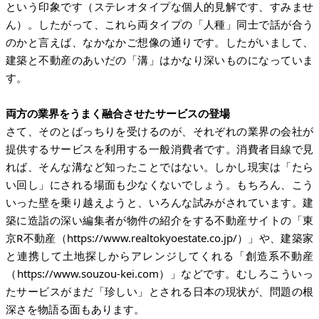
という印象です（ステレオタイプな個人的見解です、すみませ
ん）。したがって、これら両タイプの「人種」同士で話が合う
のかと言えば、なかなかご想像の通りです。したがいまして、
建築と不動産のあいだの「溝」はかなり深いものになっていま
す。
両方の業界をうまく融合させたサービスの登場
さて、そのとばっちりを受けるのが、それぞれの業界の会社が
提供するサービスを利用する一般消費者です。消費者目線で見
れば、そんな溝など知ったことではない。しかし現実は「たら
い回し」にされる場面も少なくないでしょう。もちろん、こう
いった壁を乗り越えようと、いろんな試みがされています。建
築に造詣の深い編集者が物件の紹介をする不動産サイトの「東
京R不動産（
https://www.realtokyoestate.co.jp/
）」や、建築家
と連携して土地探しからアレンジしてくれる「創造系不動産
（
https://www.souzou-kei.com
）」などです。むしろこういっ
たサービスがまだ「珍しい」とされる日本の現状が、問題の根
深さを物語る面もあります。