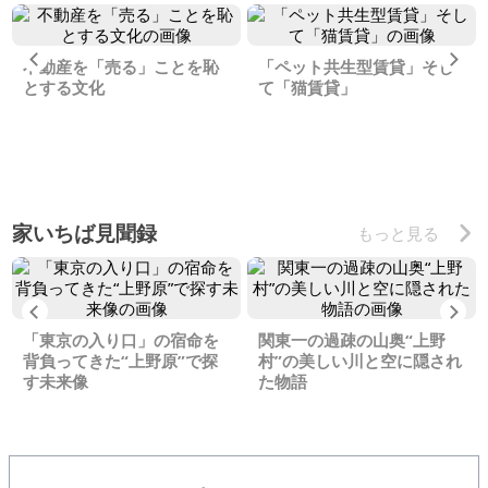
Previous
Ne
不動産を「売る」ことを恥
「ペット共生型賃貸」そし
とする文化
て「猫賃貸」
家いちば見聞録
もっと見る
Previous
Ne
「東京の入り口」の宿命を
関東一の過疎の山奥“上野
背負ってきた“上野原”で探
村”の美しい川と空に隠され
す未来像
た物語