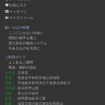
お気に入り
メッセージ
マイストリーム
家いちばの特徴
ここにしかない出会い
理想の相手を選ぶ
安心安全の独自システム
今あるものを大切に
ご利用ガイド
よくあるご質問
商談・契約の流れ
北海道
北海道
東北
青森
岩手
秋田
宮城
山形
福島
関東
茨城
栃木
群馬
埼玉
千葉
東京
神奈川
甲信越
新潟
長野
山梨
北陸
富山
石川
福井
東海
静岡
愛知
岐阜
三重
近畿
滋賀
京都
大阪
兵庫
奈良
和歌山