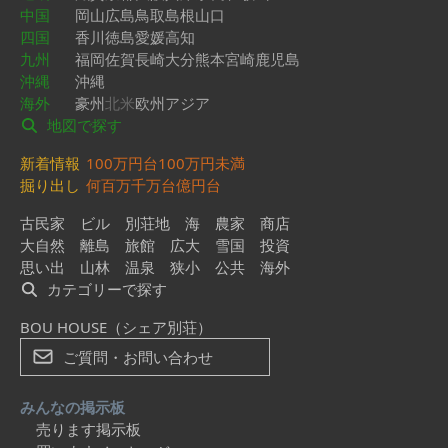
中国
岡山
広島
鳥取
島根
山口
四国
香川
徳島
愛媛
高知
九州
福岡
佐賀
長崎
大分
熊本
宮崎
鹿児島
沖縄
沖縄
海外
豪州
北米
欧州
アジア
地図で探す
新着情報
100万円台
100万円未満
掘り出し
何百万
千万台
億円台
古民家
ビル
別荘地
海
農家
商店
大自然
離島
旅館
広大
雪国
投資
思い出
山林
温泉
狭小
公共
海外
カテゴリーで探す
BOU HOUSE（シェア別荘）
ご質問・お問い合わせ
みんなの掲示板
売ります掲示板