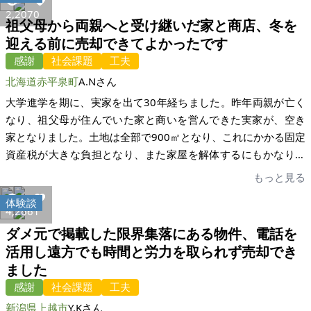
ていた案件の終わりが見えてきたところで私の物件に気付いて
の人達もきっと喜んでくれるはずと思います。反省はないで
2,207
0
祖父母から両親へと受け継いだ家と商店、冬を
くださり、こんな素晴らしい物件をみすみす放置するわけには
す。家いちば様を偶然テレビで見て、その時はお願いしようと
迎える前に売却できてよかったです
いかないという志のもと、お問合せを頂きました。内覧会で直
思っていました。内覧希望者等とのメールで一喜一憂しました
感謝
社会課題
工夫
接物件の状況を包み隠さず見てもらい、彼らと話し、彼らの実
が、なかなか面白い体験だったかなと思っております。家いち
績を見せてもらった上でさらに話し、彼らになら任せていいと
ば様には感謝の一言です。対応が速いし契約時の書類もきめ細
北海道赤平泉町
A.Nさん
決断し、彼らと取引を開始する事としました。 とはいえ、そこ
かく丁寧で安心してお任せ出来ました。ありがとうございまし
大学進学を期に、実家を出て30年経ちました。昨年両親が亡く
からが長かったです。買主さんの事情があり、一方で物件の方
た。益々のご発展をお祈りいたします。
なり、祖父母が住んでいた家と商いを営んできた実家が、空き
も私が認識していなかった登記上の問題の発見とその解決で、
家となりました。土地は全部で900㎡となり、これにかかる固定
掲載開始から8ヶ月経った12月も末の冬至の日にようやく契約が
資産税が大きな負担となり、また家屋を解体するにもかなりの
完了しました。その間、家いちばのご担当者様は積極的かつ真
費用がかかるため、売りに出すことを決めました。祖父母の家
もっと見る
摯に売り手買い手の間を取り持って頂き、書類の準備、手配も
は、両親が生前ある程度片付けはしていましたが、雪国という
もれなく確実に行っている事も垣間見え、非常に安心してお任
体験談
こともあり、屋根と水道の破損がありました。両親の家は、片
4,266
1
せ出来ておりました。 家いちばのご担当者様には本当に感謝し
付けられていなかったので残置物が多く、後片付けが大変でし
ダメ元で掲載した限界集落にある物件、電話を
かありません。 家いちば掲載によって、私の難しい希望が全て
た。 私の場合、とにかく早く手放すことを最優先にしました。
活用し遠方でも時間と労力を取られず売却でき
叶ったこともさりとて、この長期にわたった取引を上手くまと
理由は、長く所有することで負担が大きくなるからです。ま
ました
め上げてくださったことが、なによりも家いちばに仲介を依頼
た、家屋が老朽化して、さらに管理が大変になると思いまし
して良かったと心からいえる点でありました。先方の要求をま
感謝
社会課題
工夫
た。実際、冬季に水道管の破裂と屋根の破損が大きな負担にな
とめ、最後、契約手続きがすんなりまとまったのは、ひとえに
新潟県上越市
Y.Kさん
りました。目標は、次の冬を迎える前にどなたかに購入してい