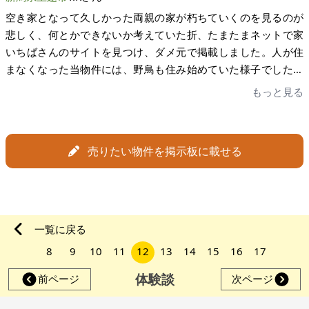
担当者さんの手腕だったと思います。昨日は、本当にホッとし
ただきたいということです。そのためにしたことは、価格を限
空き家となって久しかった両親の家が朽ちていくのを見るのが
ました。こう書く言葉だけでは足りないくらい感謝をしており
りなく安くすることでした。限りなくは、許せる限りの価格
悲しく、何とかできないか考えていた折、たまたまネットで家
ます。家いちばに出会えて本当に良かったです。
で、交渉はしない限度額で最初から提示することです。興味を
いちばさんのサイトを見つけ、ダメ元で掲載しました。人が住
持っていただいた方には、絶対急かさないように心掛けまし
まなくなった当物件には、野鳥も住み始めていた様子でした。
た。メールでのやりとりや、直接内覧に来られた方には、ゆっ
また、豪雪地帯であるため、雪害によるダメージも大きく、家
もっと見る
くり考えてくださいということを何度も伝えました。興味を持
屋の周囲も昔の面影を見てとれない状態でした。限界集落であ
ち、買いたいと言っていただいた方には、国内外問わず、早く
るため、集落の住人の高齢化が進み、このままでは集落そのも
手を挙げてくださった方を優先するようにしました。そのなか
のが消失してしまう可能性が大でした。少しでも集落消滅に歯
売りたい物件を掲示板に載せる
で、細かい疑問などがあった場合には、家いちばさんに質問す
止めがかかれば良いとの思いもあり、家屋及び周囲の山林土地
ることにしました。全ておいて、的確にご回答をいただきとて
の売却を進める事に致しました。 物件を掲載した際、都会との
も助かりました。 実際にあったトラブルですが、何人の方がご
デュアルライフを楽しまれる方に購入していただけるのではな
興味を持っていただき、内覧希望を出してくださいました。遠
いかと考えておりましたが、意外と移住先として田舎の物件を
方から来られる方も、何人かおりました。この方々は、飛行機
探していらっしゃる方が多くて驚きました。現地内覧は、立ち
一覧に戻る
を利用され、予約もされていました。ある遠方の方の内覧予定
合い無しで行っていただき、遠隔から電話にて質問に答える形
8
9
10
11
12
13
14
15
16
17
日の1週間前に、購入したいということになり、契約に入ってし
でも出来、時間と労力を取られず助かりました。購入して下さ
まったことで、そのあとの方々の内覧をキャンセルすることに
った方には、一日も早く地域に溶け込み、快適にお住まいいた
体験談
前ページ
次ページ
なってしまいました。遠方から来られる方へのキャンセルは、
だければと願っています。 ご担当いただいた家いちばの担当の