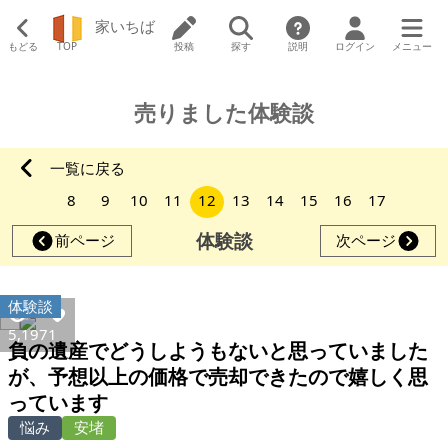
家いちば
もどる
TOP
投稿
探す
説明
ログイン
メニュー
売りました体験談
一覧に戻る
8
9
10
11
12
13
14
15
16
17
体験談
前ページ
次ページ
体験談
5,197
1
負の遺産でどうしようもないと思っていました
が、予想以上の価格で売却できたので嬉しく思
っています
悩み
安堵