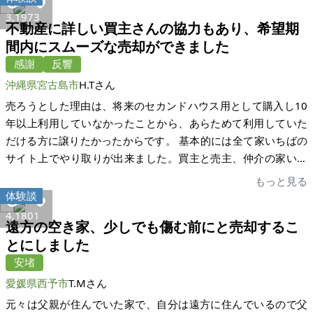
える間もなく購入頂きました。本当にラッキーでした。近々別
3,197
3
不動産に詳しい買主さんの協力もあり、希望期
の所有の土地と知人の持ってる家を家いちばに案内させて頂く
間内にスムーズな売却ができました
事にしました。今後もよろしくお願い致します。
感謝
反響
沖縄県宮古島市
H.Tさん
売ろうとした理由は、将来のセカンドハウス用として購入し10
年以上利用していなかったことから、あらためて利用していた
だける方に譲りたかったからです。 基本的には全て家いちばの
サイト上でやり取りが出来ました。買主と売主、仲介の家いち
ば、三者でメッセージでのやりとりができるので、とても分か
もっと見る
りやすかったです。問い合わせが多数あったもののなかなか進
体験談
みませんでしたが、購入頂いた買主さまは経験豊富でとてもス
4,180
1
遠方の空き家、少しでも傷む前にと売却するこ
ムーズに取引ができました。簡単には売却できないと考えてい
とにしました
たので、今回利用して本当に良かったです。売却までもっと時
安堵
間がかかると思っていたので、年内で売却できとても感謝して
います。
愛媛県西予市
T.Mさん
元々は父親が住んでいた家で、自分は遠方に住んでいるので父