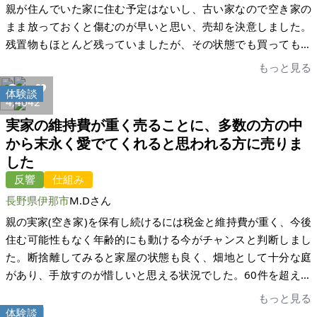
親が住んでいた家に住む予定はないし、古い家なので空き家の
まま放っておくと傷むのが早いと思い、売却を決意しました。
残置物もほとんど残っていましたが、その状態でも買ってもら
える方が居て、その方に決めました。家の売却は、普通は不動
もっと見る
産屋を通じて売却しないといけないと思っていましたが、家い
体験談
ちば様の存在を知って売りに出しました。半信半疑のまま掲示
4,404
2
板に載せましたが、いろんな方に問い合わせをいただいてスム
実家の維持費が重く売ることに、多数の方の中
ーズに売却まで手続きしてもらえた。すごく良いシステムだと
から末永く愛でてくれると思われる方に売りま
思いました。 売却までいろいろと手続きしていただきありがと
した
うございました。無事に売却できて安心しております。空き家
反響
仕組み
を持っておられる方たちが家いちば様のシステムを利用して、
長野県伊那市
M.Dさん
もっともっと空き家が解消されたらいいと思っております。本
当にありがとうございました。
親の実家(空き家)を保有し続けるには税金と維持費が重く、今後
住む可能性もなく年齢的にも動ける今がチャンスと判断しまし
た。断捨離してみると家屋の状態も良く、畑地として十分な庭
があり、手放すのが惜しいと思える状況でした。60件を超える
商談申し出がある中で、機会を得た24件の皆さんとの現地確認
もっと見る
と面談・購入目的等のアンケート等を行い、結果、物件を末永
体験談