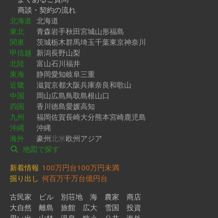
商談・契約の流れ
北海道
北海道
東北
青森
岩手
秋田
宮城
山形
福島
関東
茨城
栃木
群馬
埼玉
千葉
東京
神奈川
甲信越
新潟
長野
山梨
北陸
富山
石川
福井
東海
静岡
愛知
岐阜
三重
近畿
滋賀
京都
大阪
兵庫
奈良
和歌山
中国
岡山
広島
鳥取
島根
山口
四国
香川
徳島
愛媛
高知
九州
福岡
佐賀
長崎
大分
熊本
宮崎
鹿児島
沖縄
沖縄
海外
豪州
北米
欧州
アジア
地図で探す
新着情報
100万円台
100万円未満
掘り出し
何百万
千万台
億円台
古民家
ビル
別荘地
海
農家
商店
大自然
離島
旅館
広大
雪国
投資