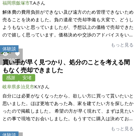
福岡県飯塚市
T.Aさん
解体費の費用負担ができない及び遠方のため管理できないため
売ることを決めました。負の遺産で売却準備も大変で、どうし
ようもないと思っていましたが、予想以上の価格で売却できた
ので嬉しく思っています。価格決めや交渉のアドバイスをいた
だいたおかげです。肩の荷が下りました。小粒な案件にもかか
もっと見る
体験談
わらず、細かなフォローをいただき感謝致します。大変お世話
になりました。ありがとうございました。
3,369
0
買い手が早く見つかり、処分のことを考える間
もなく売却できました
感謝
安堵
岐阜県多治見市
K.Yさん
自分には必要がなくなったから、欲しい方に買って貰いたいと
思いました。ほぼ更地であった為、家を建てたい方を探したか
ったので掲載しました。 希望の方が早く現れて、まずは見たい
との事で現地でお会いしました。もうすでに購入は決めておら
れる様子がうかがえました。その様子で間違いはないと確信で
もっと見る
きました。今回は運が良いと思います。処分をどうするとか考
体験談