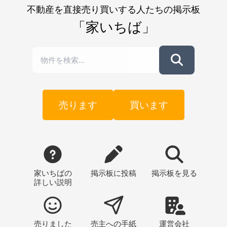
飛行機のキャンセルもしなくてはならないということで、先方
方には、ただひたすら感謝しております。一度は売却を諦めか
不動産を直接売り買いする人たちの掲示板
が少しご気分を害してしまい、ご迷惑をお掛けしたことになり
けておりましたが、親切に対応していただき、根気よく掲載を
「家いちば」
ました。この辺の対応が、少し曖昧だったように思いました。
続けて良かったと思っております。日本各地で、空き家問題が
売り手があくまでも全て対応しなければばらないのか、それと
悩みの種となっている昨今、地方への移住は、100パーセント上
も仲介してくれる家いちばさんがご対応していただけるのか、
手くいくものではないと思いますが、家いちばさんによる、
もう少し双方に明確化しておくと良かったのではと思います。
「田舎暮らしを希望される方と、田舎の家の処分に頭を痛めて
売れた後の感想としましては、家いちばさんへの感謝と、購入
いる方のマッチング」が、もっと進むと良いと思います。
していただいた方への感謝しかないです。スタッフの皆様、本
当にありがとうございました。特に宅建士の方には本当にお世
売ります
買います
話になりました。いろいろと相談しながら進めることができた
ので、最終的に契約まで辿り着いたと感謝しております。いわ
ゆる、空き家問題は俯瞰できない大きな社会問題です。実家の
ある街も、放置された空き家がたくさんあります。その解決策
の一つが家いちばです。大きな社会問題に対して、その解決に
家いちばの
掲示板
に投稿
掲示板
を見る
貢献している仕事として関わっている皆様の存在は、大きな価
詳しい説明
値があると思います。どうか今後、ますますこのサイトが繁栄
していくことを心から祈念しております。本当にありがとうご
ざいました。
売りました
売主への
手紙
運営会社