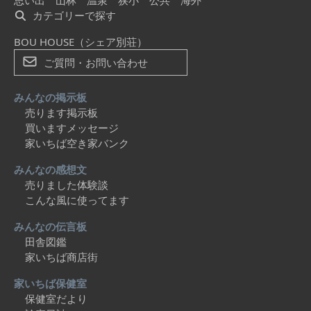
思い出
山林
温泉
狭小
公共
海外
カテゴリーで探す
BOU HOUSE（シェア別荘）
ご質問・お問い合わせ
みんなの掲示板
売ります掲示板
買いますメッセージ
家いちば空き家バンク
みんなの感想文
売りました体験談
こんな風に使ってます
みんなの伝言板
田舎図鑑
家いちば商店街
家いちば保健室
保健室だより