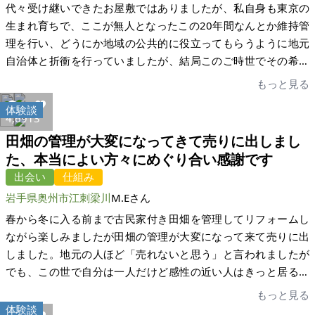
代々受け継いできたお屋敷ではありましたが、私自身も東京の
生まれ育ちで、ここが無人となったこの20年間なんとか維持管
理を行い、どうにか地域の公共的に役立ってもらうように地元
自治体と折衝を行っていましたが、結局このご時世でその希望
も叶えられませんでした。 一度は、更地にした上土地売却とす
もっと見る
ることも決断したもののこのコロナ禍で引合いもすくなく、ま
体験談
た心残りもあったところで偶然にこの「家いちば」を知り、最
4,691
3
後の最後、ダメで元々というところで掲載をさせて頂きまし
田畑の管理が大変になってきて売りに出しまし
た。 地元不動産屋に任せていた売却では問合せもほとんどなか
た、本当によい方々にめぐり合い感謝です
ったため、正直なところ掲載後の動きはそんなに期待してなか
出会い
仕組み
ったのですが、家いちばのトップページに掲載されるよりも前
岩手県奥州市江刺梁川
M.Eさん
からまさに全国から多数の問い合わせを頂き、予想外でのその
状況に驚きました。 掲載依頼から1ヶ月弱経った5月の連休に内
春から冬に入る前まで古民家付き田畑を管理してリフォームし
覧会をひらき、引合いいただいた購入希望者さまから色々なご
ながら楽しみましたが田畑の管理が大変になって来て売りに出
提案をいただけました。 多くの有力な引合いのなかから私が買
しました。地元の人ほど「売れないと思う」と言われましたが
い手候補として選ばせて頂きましたのは、地元中津川市の方で
でも、この世で自分は一人だけど感性の近い人はきっと居るは
現役世代主体のグループでした。 彼らは自らの手を動かしすで
ず根気強く待とうと思っておりました。そう言う人達に巡り合
もっと見る
に古い古民家を活用していた実績もあり、すでに取りかかられ
いました。本当に良い人達で農業を基礎から勉強しており周り
体験談