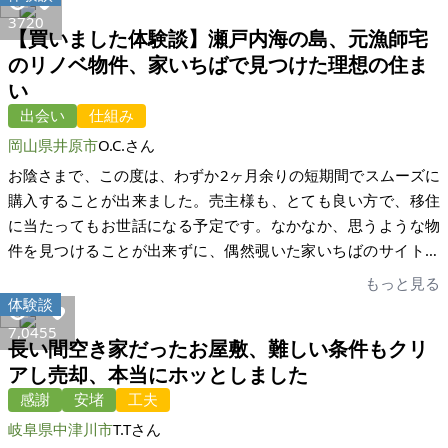
く愛でてくれると思われる方に巡り合えました。不動産業者に
372
0
【買いました体験談】瀬戸内海の島、元漁師宅
委細を任せる方法ではなく、ネット経由で当初心配しました
のリノベ物件、家いちばで見つけた理想の住ま
が、どのような方が何のために購入しようとするかを自分で知
い
ることができ、購入希望者の人柄にも接することができまし
た。
出会い
仕組み
岡山県井原市
O.C.さん
お陰さまで、この度は、わずか2ヶ月余りの短期間でスムーズに
購入することが出来ました。売主様も、とても良い方で、移住
に当たってもお世話になる予定です。なかなか、思うような物
件を見つけることが出来ずに、偶然覗いた家いちばのサイトで
即決めし、最初は不安もありましたが、手続きの段階ではプロ
もっと見る
に入っていただくというシステムで、話が進むにつれて不安は
体験談
解消されていきました。 とても細かく、都度説明をいただき、
7,045
5
長い間空き家だったお屋敷、難しい条件もクリ
助成金申請についても柔軟に対応をしてくださり、本当にあり
アし売却、本当にホッとしました
がとうございました。また、何かお世話になることがありまし
感謝
安堵
工夫
たら、よろしくお願いいたします。
岐阜県中津川市
T.Tさん