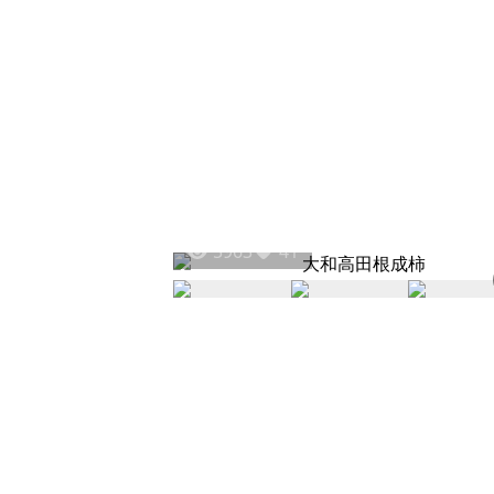
5963
41