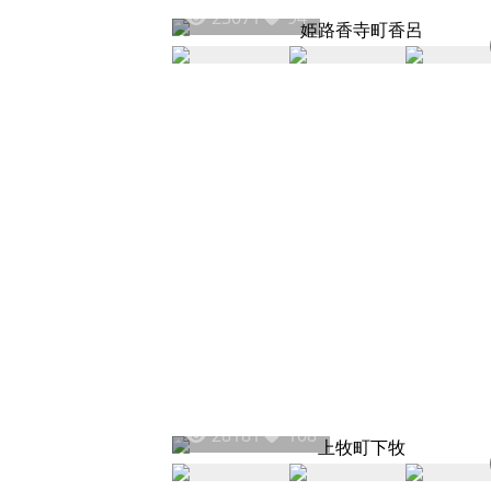
23071
94
28181
108