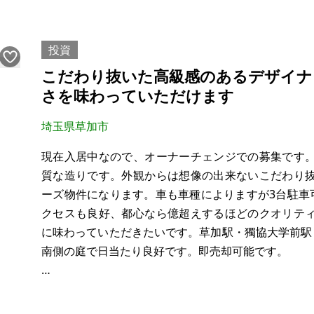
建物：91.93㎡（27.81坪）
構造：木造2階建
現況：入居中
投資
希望価格：696万円（税込）
こだわり抜いた高級感のあるデザイナ
さを味わっていただけます
満室時想定表面利回り：10.00％
満室時想定年収：696,000円
埼玉県草加市
現況家賃月収：58,000円
現在入居中なので、オーナーチェンジでの募集です
間取り：5LDK
質な造りです。外観からは想像の出来ないこだわり
竣工年月：昭和61年9月（1986年9月）
ーズ物件になります。車も車種によりますが3台駐車
築年数：築39年
クセスも良好、都心なら億超えするほどのクオリテ
駐車場：2台
に味わっていただきたいです。草加駅・獨協大学前駅 ま
土地
南側の庭で日当たり良好です。即売却可能です。
・オーナーチェンジ
・利回り6.5%(年間家賃収入2,424,000円)