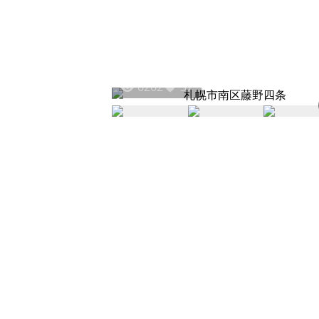
6262
37