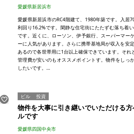
愛媛県新居浜市
愛媛県新居浜市のRC4階建て、1980年築です。入居70.6
利回り16.2%です。閑静な住宅街にたたずむ落ち着い
です。近くに、ローソン、伊予銀行、スーパーマー
ーに人気があります。さらに携帯基地局が収入を安定
あるので各世帯用に1台以上確保できています。それ
管理費が安いのもオススメポイントす。物件をしっ
したいです。
【物件概要】※古屋付土地
場所：愛媛県新居浜市高津町
ビル
投資
土地
物件を大事に引き継いでいただける方
ルです
愛媛県四国中央市