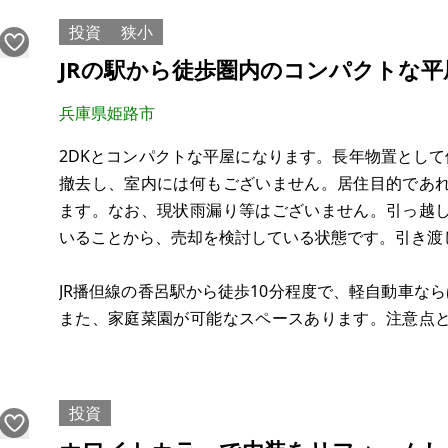
・ヘーベルハウス施工
投資
狭小
・60年点検保証
JRの駅から徒歩圏内のコンパクトな平
・サウナ聖地・草
兵庫県姫路市
2DKとコンパクトな平屋になります。長年物置とし
撤去し、室内には何もございません。居住目的であ
ます。なお、現状雨漏り等はございません。引っ越
いることから、売却を検討している状態です。引き渡
JR播但線の香呂駅から徒歩10分程度で、軽自動車な
また、家庭菜園が可能なスペースあります。注意点
車は通行が困難である事と汲取式であることです。
おりますので下水接続は可能で
投資