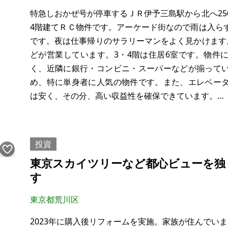
特急しおかぜ号が停車するＪＲ伊予三島駅から北へ250
4階建てＲＣ物件です。アーケード街なので雨は入ら
です。夜は仕事帰りのサラリーマンをよく見かけます
どが営業しています。3・4階は住居6室です。物件
く、近隣に銀行・コンビニ・スーパーなどが揃って
め、特に単身者に人気の物件です。また、エレベー
は安く、その分、高い収益性を確保できています。
【物件概要】※古屋付土地
場所：愛媛県四国
投資
東京スカイツリーなど都心ビューを独
す
東京都荒川区
2023年に購入後リフォームを実施。家族が住んでいまし