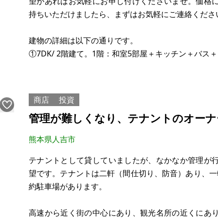
望があればお気軽にお申し付けくださいませ。価格
持ちいただけましたら、まずはお気軽にご連絡くださ
建物の詳細は以下の通りです。
①7DK/ 2階建て。1階：和室5部屋＋キッチン＋バス
②2DK/1階建て。1階：和室2部屋＋土間＋トイレ＋キ
③4R / 2階建て。1階：和室2部屋＋バス＋トイレ。2
④1R/1階建て。1階：
商店
投資
管理が難しくなり、テナントのオーナ
熊本県人吉市
テナントとして貸していましたが、なかなか管理が
望です。テナントは二軒（間仕切り、防音）あり、一
約駐車場があります。
高速から近く街の中心にあり、観光名所の近くにあ