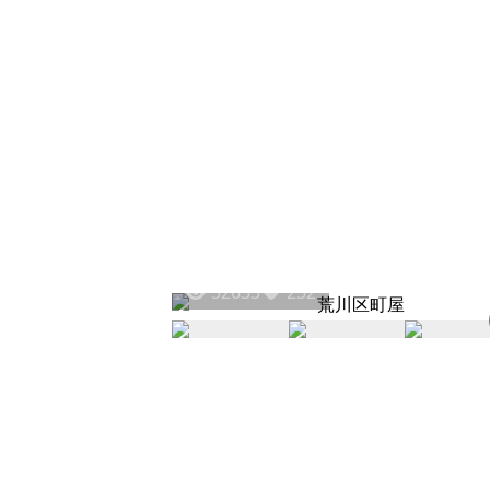
52633
252