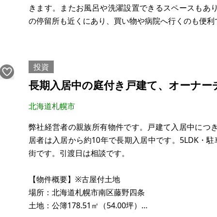
きます。またお風呂や洗濯設置できるスペースもあ
の停留所も近くにあり、買い物や病院へ行くのも便利
【物件概要】※古屋付土地
場所：熊本県人吉市二日町
投資
土地：69.26㎡
長期入居中の庭付き戸建て、オーナー
建物：103㎡
構造：木造二階建て
北海道札幌市
現況：一軒は入居中
希望価格：980万円
弊社経営者の親族所有物件です。戸建て入居中につ
居者は入居から約10年で長期入居中です。5LDK・
※現状有姿
街です。引渡日は相談です。
【物件概要】※古屋付土地
場所：北海道札幌市南区藤野四条
土地：公簿178.51㎡（54.00坪）