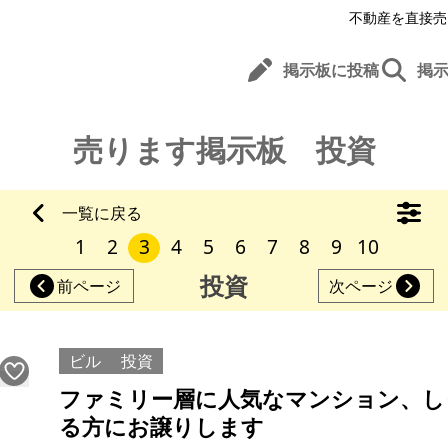
不動産を直接売
掲示板に投稿
掲
売ります掲示板 投資
一覧に戻る
1
2
3
4
5
6
7
8
9
10
投資
前ページ
次ページ
ビル
投資
ファミリー層に人気なマンション、し
る方にお譲りします