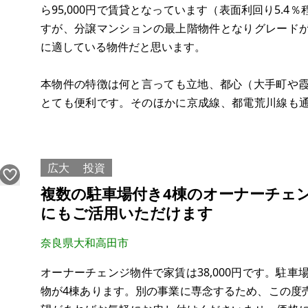
ら95,000円で賃貸となっています（表面利回り5.
すが、分譲マンションの最上階物件となりグレード
に適している物件だと思います。
本物件の特徴は何と言っても立地、都心（大手町や霞
とても便利です。そのほかに京成線、都電荒川線も
谷、赤坂、乃木坂など直通で、乗り換えも便利。最寄
駅からの道も、スーパーや昔ながらの商店、おしゃ
広大
投資
複数の駐車場付き4棟のオーナーチェ
にもご活用いただけます
奈良県大和高田市
オーナーチェンジ物件で家賃は38,000円です。駐車
物が4棟あります。別の事業に専念するため、この度