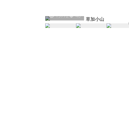
19772
46