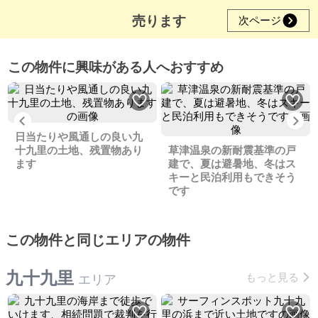
売ります
次ページ
この物件に興味がある人へおすすめ
Previous
Ne
日当たりや風通しの良い九
十九里の土地、残置物あり
草津温泉の新耐震基準の戸
ます
建で、夏は避暑地、冬はス
キーと民泊利用もできそう
です
この物件と同じエリアの物件
九十九里
もっと見る
エリア