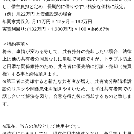
し、借主負担と定め、長期的に借りやすい格安な価格に設定。
（例）月22万円 と安価設定の場合
年間家賃収入: 月11万円 × 12ヶ月 = 132万円
実質利回り: (132万円 ÷ 1,980万円) × 100 = 約6.67%
＜特約事項＞
将来、事情が変わる等して、共有持分の売却したい場合、法律
上は他の共有者の同意なしに単独で可能ですが、トラブル防止
と円滑な関係維持のため、共有者に優先的に打診・売却（先買
権）する事と締結頂きます。
※第三者に売却すると新たな共有者が増え、共有物分割請求訴
訟のリスクや関係悪化を招きやすいため、まずは共有者間での
話し合いで解決を図り、合意を得た後に売却するものと致しま
す。
※現在、当方の施設として使用中です。
※時期におきましては、現在使用中物件となり、商品等も大量