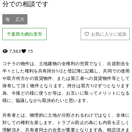
分での相談です
海
広大
千葉県大網白里市
7,563
15
コチラの物件は、土地建物の全権利の売買でなく、出資割合を
半々とした権利を共有持分1/2と登記簿に記載し、共同での使用
や双方何方かの賃貸物件、または第三者への賃貸物件等として
保有して頂く物件となります。持分は双方1/2ずつとなります
為、今後どの様に使うか等は、お互いに取ってメリットになる
様に、協議しながら取決めたいと思います。
共有者とは、物理的に土地が分割されるわけではなく、全体に
対しての権利を差します。トラブル防止の為にも内容を正しく
理解頂き、共有者同士の合意が重要となります為、精読頂きま