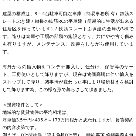
建屋の構成は、3～4台駐車可能な車庫（簡易事務所 有）鉄筋ス
レートぶき建 / 縦長の鉄筋RCの平屋建（簡易的に生活が出来る
住居区を作っています）/ 鉄筋スレートぶき建の倉庫の3棟で
す。造りは倉庫や工場の部類の施設となり、共にやや古く傷み
も有りますが、メンテナンス、改善をしながら使用していま
す。
海外からの輸入物をコンテナ搬入し、仕分け、保管等のヤー
ド、工房使いとして降りますが、現在は物価高騰に伴い輸入を
ストップして降り、諸事情が変わった事により場所替えを検討
して降ります為、この様な形で募らさして頂きました。
＜投資物件として＞
地域的な賃貸物件の平均相場は、
坪単価3.5千円×495坪→173万円程かと思われますが、賃貸契約
の内容次第です。
例えば、DIY型物件（貸主負担DIY型）、特約事項 修繕義務も無