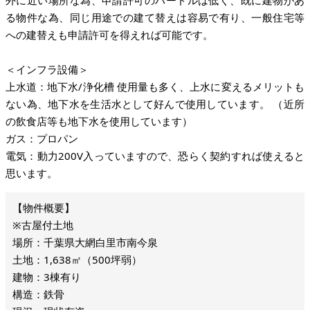
外に近い場所な為、申請許可のハードルは低く、既に建物があ
る物件な為、同じ用途での建て替えは容易で有り、一般住宅等
への建替えも申請許可を得えれば可能です。
＜インフラ設備＞
上水道：地下水/浄化槽 使用量も多く、上水に変えるメリットも
ない為、地下水を生活水として好んで使用しています。 （近所
の飲食店等も地下水を使用しています）
ガス：プロパン
電気：動力200V入っていますので、恐らく契約すれば使えると
思います。
※古屋付土地
場所：千葉県大網白里市南今泉
土地：1,638㎡（500坪弱）
建物：3棟有り
構造：鉄骨