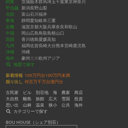
関東
茨城
栃木
群馬
埼玉
千葉
東京
神奈川
甲信越
新潟
長野
山梨
北陸
富山
石川
福井
東海
静岡
愛知
岐阜
三重
近畿
滋賀
京都
大阪
兵庫
奈良
和歌山
中国
岡山
広島
鳥取
島根
山口
四国
香川
徳島
愛媛
高知
九州
福岡
佐賀
長崎
大分
熊本
宮崎
鹿児島
沖縄
沖縄
海外
豪州
北米
欧州
アジア
地図で探す
新着情報
100万円台
100万円未満
掘り出し
何百万
千万台
億円台
古民家
ビル
別荘地
海
農家
商店
大自然
離島
旅館
広大
雪国
投資
思い出
山林
温泉
狭小
公共
海外
カテゴリーで探す
BOU HOUSE（シェア別荘）