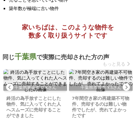
築年数が極端に古い物件
家いちばは、このような物件を
数多く取り扱うサイトです
千葉県
同じ
で実際に売却された方の声
もっと見る
Previous
Ne
千葉県東金市 O.Kさん
千葉県市原市 Y.Sさん
終活の為手放すことにした
7年間空き家の再建築不可物
物件、気に入ってくれた人
件、売却するのは難しい物
へスムーズに売却すること
件でしたが、売れてよかっ
ができました
たです