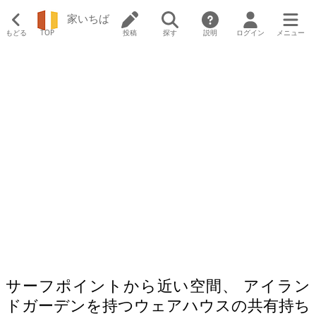
家いちば
もどる
TOP
投稿
探す
説明
ログイン
メニュー
サーフポイントから近い空間、 アイラン
ドガーデンを持つウェアハウスの共有持ち