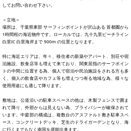
してお問い合わせ下さい。
＜立地＞
場所は、千葉県東部 サーフィンポイントが沢山ある 首都圏から
1時間程の海近物件です。ローカルでは、九十九里ビーチライン
白里IC 白里海岸まで 900m の位置となります。
特に海近エリアは、年々、移住者の新築やアパート、別荘や宿
泊施設、飲食店等も増えて来ており、関東屈指のサーフポイン
トの中間に位置する為、個人で宿泊や民泊施設をされる方も多
く、個人の飲食店やカフェ等も増えつつ有る地域な為、様々な
使用用途にも適して降ります。
敷地は、公道沿いの駐車スペースの他は、木製フェンスで囲ま
れて降り、外部からは見えない為、プライバシーが確保されて
います。中庭部の構成は、複数台のアスファルト敷き駐車スペ
ース、コンクリートデッキ、芝生のドライガーデンとなり、海
に行くまでもなく南国を堪能出来ます。