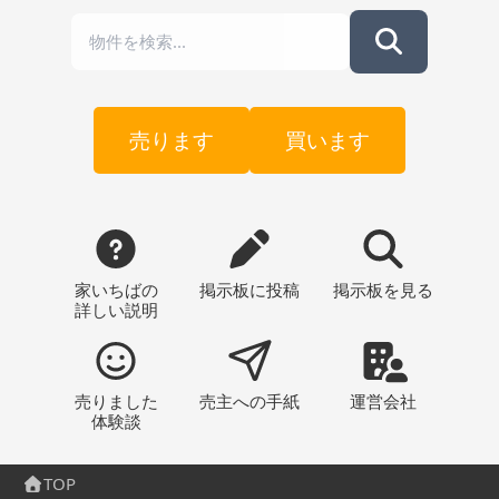
売ります
買います
家いちばの
掲示板
に投稿
掲示板
を見る
詳しい説明
売りました
売主への
手紙
運営会社
体験談
TOP