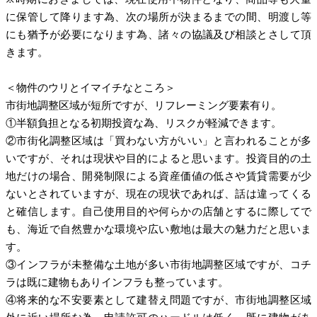
に保管して降ります為、次の場所が決まるまでの間、明渡し等
にも猶予が必要になります為、諸々の協議及び相談とさして頂
きます。
＜物件のウリとイマイチなところ＞
市街地調整区域が短所ですが、リフレーミング要素有り。
①半額負担となる初期投資な為、リスクが軽減できます。
②市街化調整区域は「買わない方がいい」と言われることが多
いですが、それは現状や目的によると思います。投資目的の土
地だけの場合、開発制限による資産価値の低さや賃貸需要が少
ないとされていますが、現在の現状であれば、話は違ってくる
と確信します。自己使用目的や何らかの店舗とするに際してで
も、海近で自然豊かな環境や広い敷地は最大の魅力だと思いま
す。
③インフラが未整備な土地が多い市街地調整区域ですが、コチ
ラは既に建物もありインフラも整っています。
④将来的な不安要素として建替え問題ですが、市街地調整区域