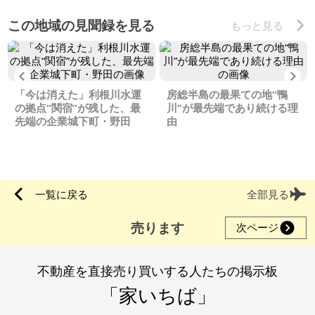
この地域の見聞録を見る
もっと見る
Previous
Ne
「今は消えた」利根川水運
房総半島の最果ての地“鴨
の拠点“関宿”が残した、最
川”が最先端であり続ける理
先端の企業城下町・野田
由
一覧に戻る
全部見る
売ります
次ページ
不動産を直接売り買いする人たちの掲示板
「家いちば」