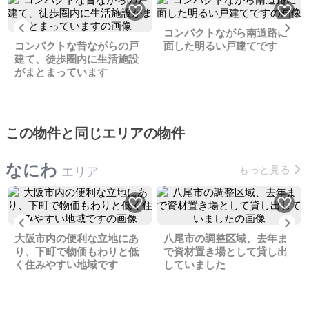
Previous
Ne
コンパクトながら南道路に
コンパクトな昔ながらの戸
面した明るい戸建てです
建て、徒歩圏内に生活施設
がまとまっています
この物件と同じエリアの物件
なにわ
もっと見る
エリア
Previous
Ne
大阪市内の便利な立地にあ
八尾市の調整区域、去年ま
り、下町で物価もわりと低
で資材置き場として貸し出
く住みやすい地域です
していました