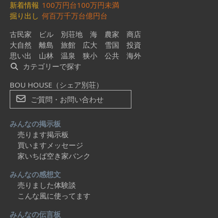
新着情報
100万円台
100万円未満
掘り出し
何百万
千万台
億円台
古民家
ビル
別荘地
海
農家
商店
大自然
離島
旅館
広大
雪国
投資
思い出
山林
温泉
狭小
公共
海外
カテゴリーで探す
BOU HOUSE（シェア別荘）
ご質問・お問い合わせ
みんなの掲示板
売ります掲示板
買いますメッセージ
家いちば空き家バンク
みんなの感想文
売りました体験談
こんな風に使ってます
みんなの伝言板