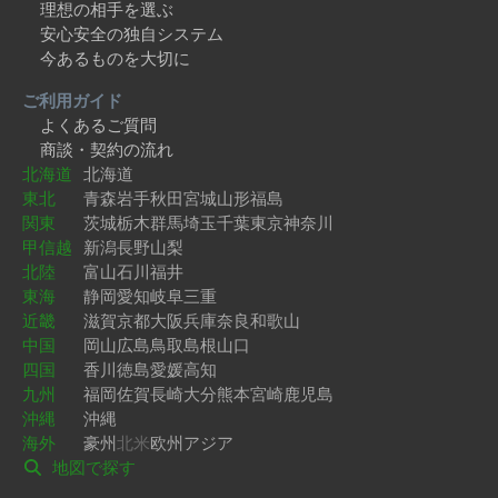
理想の相手を選ぶ
安心安全の独自システム
今あるものを大切に
ご利用ガイド
よくあるご質問
商談・契約の流れ
北海道
北海道
東北
青森
岩手
秋田
宮城
山形
福島
関東
茨城
栃木
群馬
埼玉
千葉
東京
神奈川
甲信越
新潟
長野
山梨
北陸
富山
石川
福井
東海
静岡
愛知
岐阜
三重
近畿
滋賀
京都
大阪
兵庫
奈良
和歌山
中国
岡山
広島
鳥取
島根
山口
四国
香川
徳島
愛媛
高知
九州
福岡
佐賀
長崎
大分
熊本
宮崎
鹿児島
沖縄
沖縄
海外
豪州
北米
欧州
アジア
地図で探す