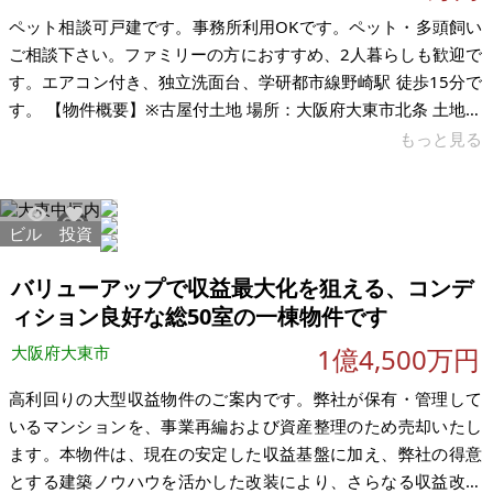
ペット相談可戸建です。事務所利用OKです。ペット・多頭飼い
ご相談下さい。ファミリーの方におすすめ、2人暮らしも歓迎で
す。エアコン付き、独立洗面台、学研都市線野崎駅 徒歩15分で
す。 【物件概要】※古屋付土地 場所：大阪府大東市北条 土地：
42.41 ㎡ 建物：67㎡ 構造：木造（4DK） 現況：空き家 希望価
もっと見る
格：260万円 ※現状有姿、および公簿売買でのお取引きとなり
ます。
ビル
投資
1080
6
バリューアップで収益最大化を狙える、コンデ
ィション良好な総50室の一棟物件です
大阪府大東市
1億4,500万円
高利回りの大型収益物件のご案内です。弊社が保有・管理して
いるマンションを、事業再編および資産整理のため売却いたし
ます。本物件は、現在の安定した収益基盤に加え、弊社の得意
とする建築ノウハウを活かした改装により、さらなる収益改善