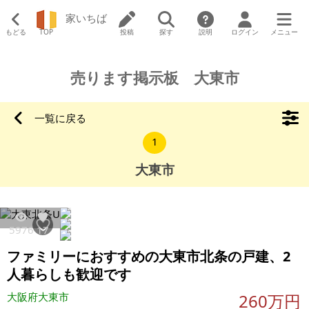
家いちば
もどる
TOP
投稿
探す
説明
ログイン
メニュー
売ります掲示板 大東市
一覧に戻る
1
大東市
5976
17
ファミリーにおすすめの大東市北条の戸建、2
人暮らしも歓迎です
大阪府大東市
260万円