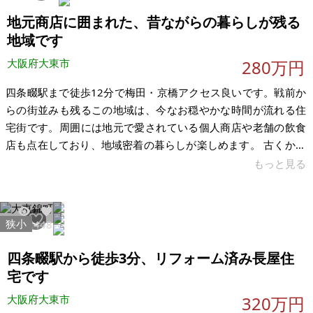
す。
地元商店に囲まれた、昔ながらの暮らしが残る
地域です
大阪府大東市
280万円
四条畷駅まで徒歩12分で梅田・京橋アクセス良いです。戦前か
らの街並みも残るこの地域は、今なお穏やかな時間が流れる住
宅街です。周囲には地元で愛されている個人商店や老舗の飲食
店も点在しており、地域密着の暮らしが楽しめます。 古くから
の住宅地らしく、道幅はやや狭めの場所もありますが、車通り
もっと見る
は少なく、お子様がいるご家庭にも安心です。 野崎観音（慈眼
寺）や野崎参道など、地域の歴史や文化が色濃く残るエリアで
もあり、春には桜の名所としても親しまれています。 【物件概
狭小
19424
48
要】※古屋付土地 場所：大阪府大東市北条 土地：71㎡ 建物：
65㎡ 構造：2階建 4DK 1F:36㎡ 2F:29㎡ 1972年築 現
四条畷駅から徒歩3分、リフォーム済み長屋住
宅です
大阪府大東市
320万円