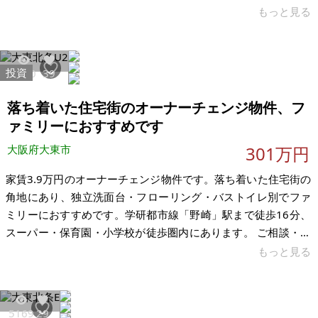
（バリューアップ）が見込める投資妙味のある物件です。 ＜本
もっと見る
物件の投資ポイント＞ 高い収益ポテンシャル：現況利回り
7.71%（月収931,050円）ですが、弊社シミュレーションに基
づく改修等により、想定利回りは10.85%（想定月収1,311,050
投資
6960
39
円）まで引き上げ可能です。 大型50室の規模感：規模のメリッ
トを活かした安定的なキャッシュフローの核となります。 用途
落ち着いた住宅街のオーナーチェンジ物件、フ
の柔軟性
ァミリーにおすすめです
大阪府大東市
301万円
家賃3.9万円のオーナーチェンジ物件です。落ち着いた住宅街の
角地にあり、独立洗面台・フローリング・バストイレ別でファ
ミリーにおすすめです。学研都市線「野崎」駅まで徒歩16分、
スーパー・保育園・小学校が徒歩圏内にあります。 ご相談・ご
要望等ございましたら、お気軽にお申し付けください。 【物件
もっと見る
概要】※古屋付土地 場所：大阪府大東市北条 土地：89.97㎡ 建
物：44.31㎡ 構造：木造 現況：空き家 希望価格：301万円 間
取：3DK ※現状有姿、および公簿売買でのお取引きとなりま
5169
29