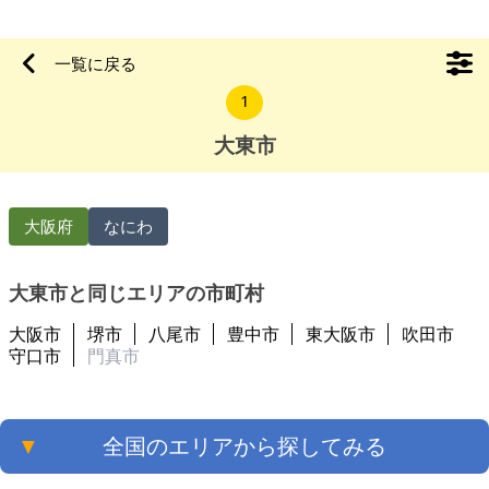
パーマーケット•コンビニ•コインランドリーは歩いて10分以内
にあり、住みやすいです。また、トレッキングコースが歩いて5
一覧に戻る
分の所にあるので、都会の便利さと、豊かな自然と両方を味わ
1
える場所です。近所の方はみなさん温かく、親切な方です。こ
の地域の人達は
大東市
大阪府
なにわ
大東市と同じエリアの市町村
大阪市
堺市
八尾市
豊中市
東大阪市
吹田市
守口市
門真市
▼
全国のエリアから探してみる