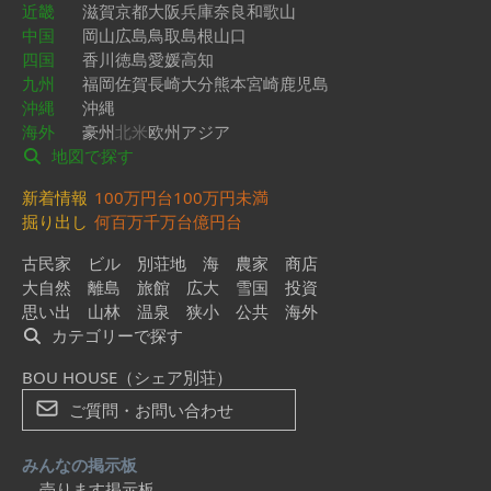
近畿
滋賀
京都
大阪
兵庫
奈良
和歌山
中国
岡山
広島
鳥取
島根
山口
四国
香川
徳島
愛媛
高知
九州
福岡
佐賀
長崎
大分
熊本
宮崎
鹿児島
沖縄
沖縄
海外
豪州
北米
欧州
アジア
地図で探す
新着情報
100万円台
100万円未満
掘り出し
何百万
千万台
億円台
古民家
ビル
別荘地
海
農家
商店
大自然
離島
旅館
広大
雪国
投資
思い出
山林
温泉
狭小
公共
海外
カテゴリーで探す
BOU HOUSE（シェア別荘）
ご質問・お問い合わせ
みんなの掲示板
売ります掲示板