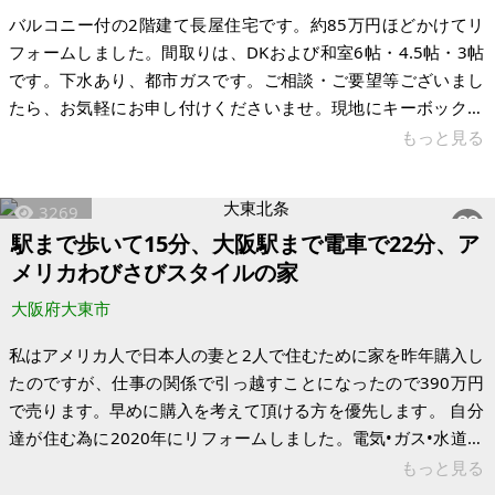
バルコニー付の2階建て長屋住宅です。約85万円ほどかけてリ
フォームしました。間取りは、DKおよび和室6帖・4.5帖・3帖
です。下水あり、都市ガスです。ご相談・ご要望等ございまし
たら、お気軽にお申し付けくださいませ。現地にキーボックス
がございます。 It is a two-story house with a balcony.
もっと見る
Remodeling cost About 850,000 yen. DK, Japanese-style room
(6 tatami mats, 4.5 tatami mats, 3 tatami mats) Sewer, city
3269
gas, etc. If yo
駅まで歩いて15分、大阪駅まで電車で22分、ア
メリカわびさびスタイルの家
大阪府大東市
私はアメリカ人で日本人の妻と2人で住むために家を昨年購入し
たのですが、仕事の関係で引っ越すことになったので390万円
で売ります。早めに購入を考えて頂ける方を優先します。 自分
達が住む為に2020年にリフォームしました。電気•ガス•水道は
すぐに使えますし、トイレは水洗で新しいです。南向きの家な
もっと見る
ので陽当たりがとてもいいです。 最寄り駅まで徒歩15分、スー