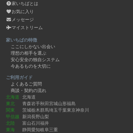
家いちばとは
お気に入り
メッセージ
マイストリーム
家いちばの特徴
ここにしかない出会い
理想の相手を選ぶ
安心安全の独自システム
今あるものを大切に
ご利用ガイド
よくあるご質問
商談・契約の流れ
北海道
北海道
東北
青森
岩手
秋田
宮城
山形
福島
関東
茨城
栃木
群馬
埼玉
千葉
東京
神奈川
甲信越
新潟
長野
山梨
北陸
富山
石川
福井
東海
静岡
愛知
岐阜
三重