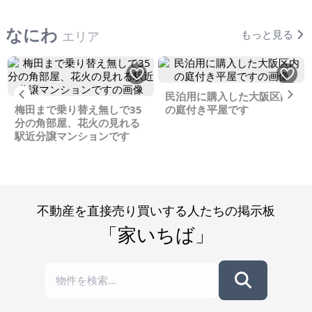
なにわ
もっと見る
エリア
Previous
Ne
民泊用に購入した大阪区内
梅田まで乗り替え無しで35
の庭付き平屋です
分の角部屋、花火の見れる
駅近分譲マンションです
不動産を直接売り買いする人たちの掲示板
「家いちば」