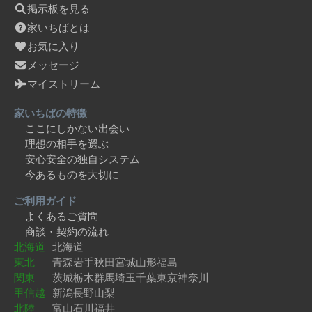
掲示板を見る
家いちばとは
お気に入り
メッセージ
マイストリーム
家いちばの特徴
ここにしかない出会い
理想の相手を選ぶ
安心安全の独自システム
今あるものを大切に
ご利用ガイド
よくあるご質問
商談・契約の流れ
北海道
北海道
東北
青森
岩手
秋田
宮城
山形
福島
関東
茨城
栃木
群馬
埼玉
千葉
東京
神奈川
甲信越
新潟
長野
山梨
北陸
富山
石川
福井