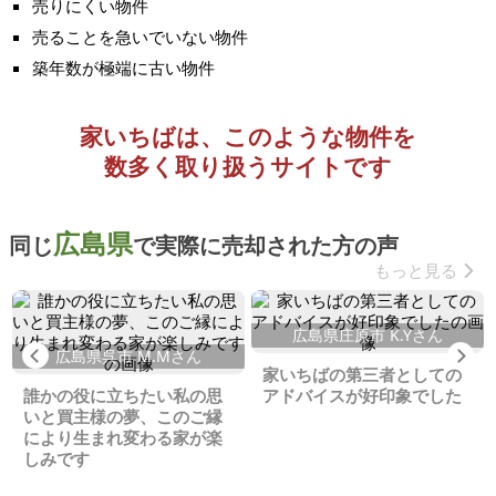
売りにくい物件
売ることを急いでいない物件
築年数が極端に古い物件
家いちばは、このような物件を
数多く取り扱うサイトです
広島県
同じ
で実際に売却された方の声
もっと見る
広島県庄原市 K.Yさん
Previous
Ne
広島県呉市 M.Mさん
家いちばの第三者としての
誰かの役に立ちたい私の思
アドバイスが好印象でした
いと買主様の夢、このご縁
により生まれ変わる家が楽
しみです