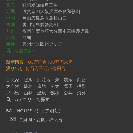
東海
静岡
愛知
岐阜
三重
近畿
滋賀
京都
大阪
兵庫
奈良
和歌山
中国
岡山
広島
鳥取
島根
山口
四国
香川
徳島
愛媛
高知
九州
福岡
佐賀
長崎
大分
熊本
宮崎
鹿児島
沖縄
沖縄
海外
豪州
北米
欧州
アジア
地図で探す
新着情報
100万円台
100万円未満
掘り出し
何百万
千万台
億円台
古民家
ビル
別荘地
海
農家
商店
大自然
離島
旅館
広大
雪国
投資
思い出
山林
温泉
狭小
公共
海外
カテゴリーで探す
BOU HOUSE（シェア別荘）
ご質問・お問い合わせ