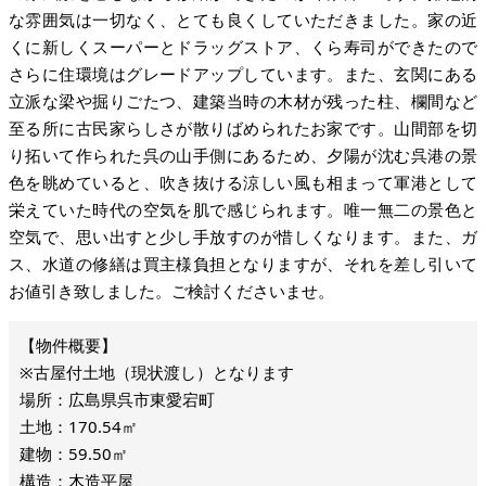
な雰囲気は一切なく、とても良くしていただきました。家の近
くに新しくスーパーとドラッグストア、くら寿司ができたので
さらに住環境はグレードアップしています。また、玄関にある
立派な梁や掘りごたつ、建築当時の木材が残った柱、欄間など
至る所に古民家らしさが散りばめられたお家です。山間部を切
り拓いて作られた呉の山手側にあるため、夕陽が沈む呉港の景
色を眺めていると、吹き抜ける涼しい風も相まって軍港として
栄えていた時代の空気を肌で感じられます。唯一無二の景色と
空気で、思い出すと少し手放すのが惜しくなります。また、ガ
ス、水道の修繕は買主様負担となりますが、それを差し引いて
お値引き致しました。ご検討くださいませ。
※古屋付土地（現状渡し）となります
場所：広島県呉市東愛宕町
土地：170.54㎡
建物：59.50㎡
構造：木造平屋