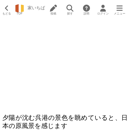
家いちば
もどる
TOP
投稿
探す
説明
ログイン
メニュー
夕陽が沈む呉港の景色を眺めていると、日
本の原風景を感じます