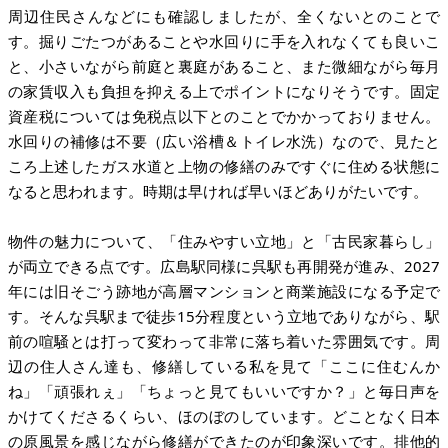
周辺住民さんなどにも確認しましたが、全くないとのことで
す。掘りごたつがあることや水回りに手を入れなくても良いこ
と、小さいながら前庭と裏庭があること、また微細ながら毎月
の家賃収入も負担を抑える上でポイントになりそうです。固定
資産税については免税点以下とのことでかかっておりません。
水回りの補修は不要（広い浴槽＆トイレ水洗）なので、見たと
ころ上述したガス水道と上物の修繕のみですぐに住める状態に
なると思われます。時期は早ければ早いほどありがたいです。
物件の魅力について、「住みやすい立地」と「古民家暮らし」
が両立できる点です。広島駅同様に呉駅も再開発が進み、2027
年には旧そごう跡地が高層マンションと商業施設になる予定で
す。そんな呉駅まで徒歩15分程度という立地でありながら、駅
前の喧騒とは打って変わって非常に落ち着いた雰囲気です。周
辺の住人さん達も、修繕している私を見て「ここに住むんか
ね」「頑張れぇ」「ちょっと見てもいいですか？」と毎日声を
かけてくださるくらい、ほのぼのしています。どことなく日本
の原風景を感じながら修繕ができたのが印象深いです。排他的