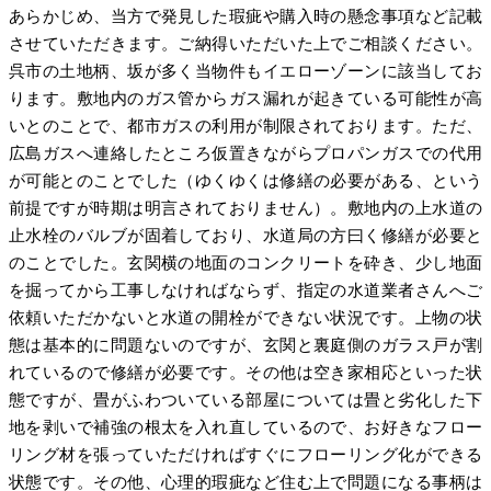
あらかじめ、当方で発見した瑕疵や購入時の懸念事項など記載
させていただきます。ご納得いただいた上でご相談ください。
呉市の土地柄、坂が多く当物件もイエローゾーンに該当してお
ります。敷地内のガス管からガス漏れが起きている可能性が高
いとのことで、都市ガスの利用が制限されております。ただ、
広島ガスへ連絡したところ仮置きながらプロパンガスでの代用
が可能とのことでした（ゆくゆくは修繕の必要がある、という
前提ですが時期は明言されておりません）。敷地内の上水道の
止水栓のバルブが固着しており、水道局の方曰く修繕が必要と
のことでした。玄関横の地面のコンクリートを砕き、少し地面
を掘ってから工事しなければならず、指定の水道業者さんへご
依頼いただかないと水道の開栓ができない状況です。上物の状
態は基本的に問題ないのですが、玄関と裏庭側のガラス戸が割
れているので修繕が必要です。その他は空き家相応といった状
態ですが、畳がふわついている部屋については畳と劣化した下
地を剥いで補強の根太を入れ直しているので、お好きなフロー
リング材を張っていただければすぐにフローリング化ができる
状態です。その他、心理的瑕疵など住む上で問題になる事柄は