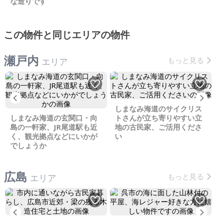
な造りです
この物件と同じエリアの物件
瀬戸内
もっと見る
エリア
Previous
Ne
しまなみ海道のサイクリス
しまなみ海道の玄関口・向
トさんが立ち寄りやすい立
島の一軒家、JR尾道駅も近
地の古民家、ご活用くださ
く、観光拠点などにいかが
い
でしょうか
広島
もっと見る
エリア
Previous
Ne