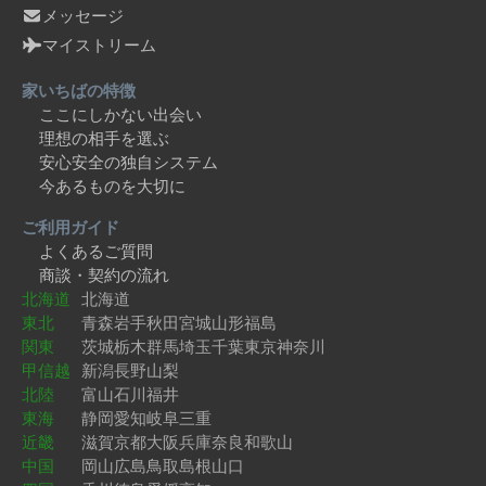
メッセージ
マイストリーム
家いちばの特徴
ここにしかない出会い
理想の相手を選ぶ
安心安全の独自システム
今あるものを大切に
ご利用ガイド
よくあるご質問
商談・契約の流れ
北海道
北海道
東北
青森
岩手
秋田
宮城
山形
福島
関東
茨城
栃木
群馬
埼玉
千葉
東京
神奈川
甲信越
新潟
長野
山梨
北陸
富山
石川
福井
東海
静岡
愛知
岐阜
三重
近畿
滋賀
京都
大阪
兵庫
奈良
和歌山
中国
岡山
広島
鳥取
島根
山口