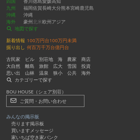
四国
香川
徳島
愛媛
高知
九州
福岡
佐賀
長崎
大分
熊本
宮崎
鹿児島
沖縄
沖縄
海外
豪州
北米
欧州
アジア
地図で探す
新着情報
100万円台
100万円未満
掘り出し
何百万
千万台
億円台
古民家
ビル
別荘地
海
農家
商店
大自然
離島
旅館
広大
雪国
投資
思い出
山林
温泉
狭小
公共
海外
カテゴリーで探す
BOU HOUSE（シェア別荘）
ご質問・お問い合わせ
みんなの掲示板
売ります掲示板
買いますメッセージ
家いちば空き家バンク