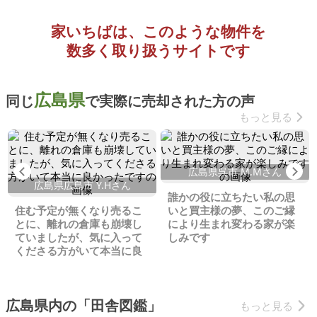
家いちばは、このような物件を
数多く取り扱うサイトです
広島県
同じ
で実際に売却された方の声
もっと見る
Previous
Ne
広島県呉市 M.Mさん
広島県広島市 Y.Hさん
誰かの役に立ちたい私の思
住む予定が無くなり売るこ
いと買主様の夢、このご縁
とに、離れの倉庫も崩壊し
により生まれ変わる家が楽
ていましたが、気に入って
しみです
くださる方がいて本当に良
かったです
広島県内の「田舎図鑑」
もっと見る