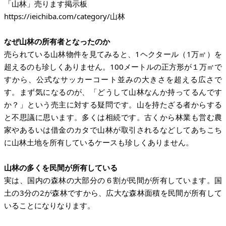
https://ieichiba.com/category/
山林
なぜ山林の所有者となったのか
売られている山林物件を見てみると、1ヘクタール（1万㎡）を
超えるのも珍しくありません。100メートルの正方形が１万㎡で
すから、公式なサッカーコート並みの大きさを超える広さで
す。まず気になるのが、「どうして山林なんか持ってるんです
か？」という売主に対する疑問です。山を持たざる者からする
と不思議に思います。多くは相続です。古くから林業も営む農
家やあるいは借金のカタで山林が取引されるなどしてあちこち
に山林土地を所有しているケースも珍しくありません。
山林の多くを民間が所有している
実は、国内の森林の大部分の６割が民間が所有しています。国
土の3分の2が森林ですから、広大な森林面積を民間が所有して
いることになりなります。