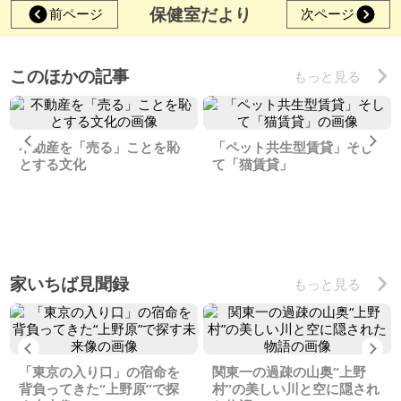
保健室だより
前ページ
次ページ
このほかの記事
もっと見る
Previous
Ne
不動産を「売る」ことを恥
「ペット共生型賃貸」そし
とする文化
て「猫賃貸」
家いちば見聞録
もっと見る
Previous
Ne
「東京の入り口」の宿命を
関東一の過疎の山奥“上野
背負ってきた“上野原”で探
村”の美しい川と空に隠され