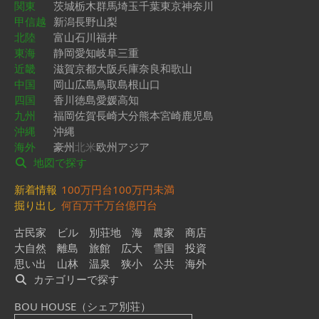
関東
茨城
栃木
群馬
埼玉
千葉
東京
神奈川
甲信越
新潟
長野
山梨
北陸
富山
石川
福井
東海
静岡
愛知
岐阜
三重
近畿
滋賀
京都
大阪
兵庫
奈良
和歌山
中国
岡山
広島
鳥取
島根
山口
四国
香川
徳島
愛媛
高知
九州
福岡
佐賀
長崎
大分
熊本
宮崎
鹿児島
沖縄
沖縄
海外
豪州
北米
欧州
アジア
地図で探す
新着情報
100万円台
100万円未満
掘り出し
何百万
千万台
億円台
古民家
ビル
別荘地
海
農家
商店
大自然
離島
旅館
広大
雪国
投資
思い出
山林
温泉
狭小
公共
海外
カテゴリーで探す
BOU HOUSE（シェア別荘）