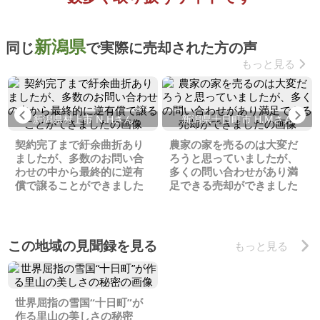
新潟県
同じ
で実際に売却された方の声
もっと見る
Previous
Ne
新潟県村上市 N.Hさん
新潟県十日町市 H.Mさん
契約完了まで紆余曲折あり
農家の家を売るのは大変だ
ましたが、多数のお問い合
ろうと思っていましたが、
わせの中から最終的に逆有
多くの問い合わせがあり満
償で譲ることができました
足できる売却ができました
この地域の見聞録を見る
もっと見る
世界屈指の雪国“十日町”が
作る里山の美しさの秘密