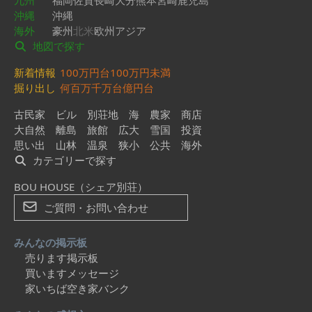
九州
福岡
佐賀
長崎
大分
熊本
宮崎
鹿児島
沖縄
沖縄
海外
豪州
北米
欧州
アジア
地図で探す
新着情報
100万円台
100万円未満
掘り出し
何百万
千万台
億円台
古民家
ビル
別荘地
海
農家
商店
大自然
離島
旅館
広大
雪国
投資
思い出
山林
温泉
狭小
公共
海外
カテゴリーで探す
BOU HOUSE（シェア別荘）
ご質問・お問い合わせ
みんなの掲示板
売ります掲示板
買いますメッセージ
家いちば空き家バンク