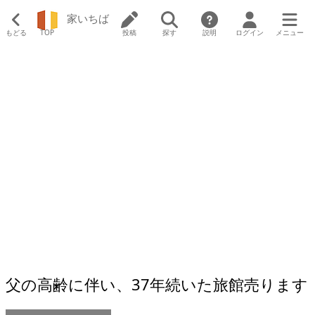
家いちば
もどる
TOP
投稿
探す
説明
ログイン
メニュー
父の高齢に伴い、37年続いた旅館売ります