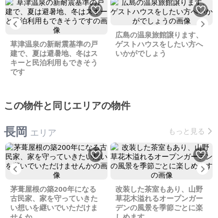
Previous
Ne
広島の温泉旅館譲ります、
草津温泉の新耐震基準の戸
ゲストハウスをしたい方へ
建で、夏は避暑地、冬はス
いかがでしょう
キーと民泊利用もできそう
です
この物件と同じエリアの物件
長岡
もっと見る
エリア
Previous
Ne
茅葺屋根の築200年になる
改装した茶室もあり、山野
古民家、家を守っていきた
草花木溢れるオープンガー
い想いを継いでいただけま
デンの風景を季節ごとに楽
せんか
しめます