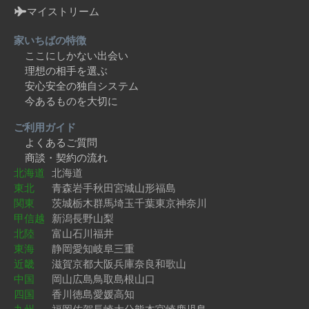
マイストリーム
家いちばの特徴
ここにしかない出会い
理想の相手を選ぶ
安心安全の独自システム
今あるものを大切に
ご利用ガイド
よくあるご質問
商談・契約の流れ
北海道
北海道
東北
青森
岩手
秋田
宮城
山形
福島
関東
茨城
栃木
群馬
埼玉
千葉
東京
神奈川
甲信越
新潟
長野
山梨
北陸
富山
石川
福井
東海
静岡
愛知
岐阜
三重
近畿
滋賀
京都
大阪
兵庫
奈良
和歌山
中国
岡山
広島
鳥取
島根
山口
四国
香川
徳島
愛媛
高知