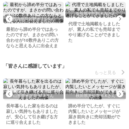
奈良県宇陀郡 K.Nさん
Previous
Ne
新潟県阿賀野市 I.Sさん
代理で土地掲載をしました
最初から諦め半分ではあっ
が、素人の私でも売却まで
たのですが、まさかの問い
やり遂げることができまし
合わせが10数件ありこの方
た
ならと思える人に出会えま
した
「皆さんに感謝しています」
もっと見る
Previous
Ne
山形県米沢市 M.Aさん
秋田県大仙市 R.Kさん
長年暮らした家を出るのは
諦め半分でしたが、すぐに
寂しい気持ちもありました
内覧したいとメッセージが
が、安心して引き継げる方
届き前向きに売却活動がで
に巡り合えました
きました