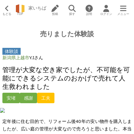
家いちば
もどる
TOP
投稿
探す
説明
ログイン
メニュー
売りました体験談
体験談
新潟県上越市
Y.Iさん
管理が大変な空き家でしたが、不可能を可
能にできるシステムのおかげで売れて人
生救われました
安堵
感謝
工夫
定年後に住む目的で、リフォーム後40年の安い物件を購入しま
したが、広い庭の管理が大変なので売ろうと思いました。本当