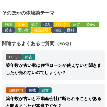
そのほかの体験談テーマ
感謝
工夫
安堵
悩み
仕組み
反響
出会い
反省
思い出
社会課題
相続
困難
関連するよくあるご質問（FAQ）
ローン
築古
築年数が古い家は住宅ローンが使えないと聞きま
したが売れないのでしょうか？
自由原則
掲載
築古
築年数が古いと不動産会社に断られることがある
と聞きましたが本当ですか？