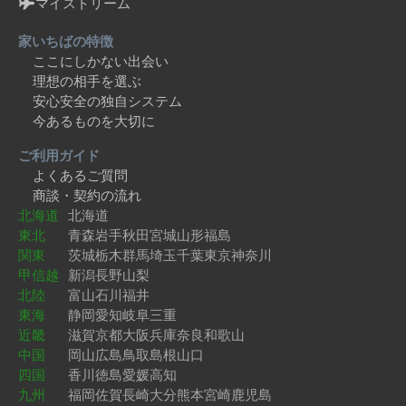
マイストリーム
家いちばの特徴
ここにしかない出会い
理想の相手を選ぶ
安心安全の独自システム
今あるものを大切に
ご利用ガイド
よくあるご質問
商談・契約の流れ
北海道
北海道
東北
青森
岩手
秋田
宮城
山形
福島
関東
茨城
栃木
群馬
埼玉
千葉
東京
神奈川
甲信越
新潟
長野
山梨
北陸
富山
石川
福井
東海
静岡
愛知
岐阜
三重
近畿
滋賀
京都
大阪
兵庫
奈良
和歌山
中国
岡山
広島
鳥取
島根
山口
四国
香川
徳島
愛媛
高知
九州
福岡
佐賀
長崎
大分
熊本
宮崎
鹿児島