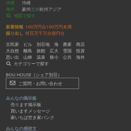
沖縄
沖縄
海外
豪州
北米
欧州
アジア
地図で探す
新着情報
100万円台
100万円未満
掘り出し
何百万
千万台
億円台
古民家
ビル
別荘地
海
農家
商店
大自然
離島
旅館
広大
雪国
投資
思い出
山林
温泉
狭小
公共
海外
カテゴリーで探す
BOU HOUSE（シェア別荘）
ご質問・お問い合わせ
みんなの掲示板
売ります掲示板
買いますメッセージ
家いちば空き家バンク
みんなの感想文