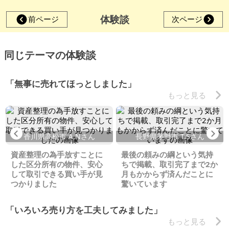
体験談
前ページ
次ページ
同じテーマの体験談
「無事に売れてほっとしました」
もっと見る
Previous
Ne
香川県高松市 A.Nさん
長野県茅野市 T.Sさん
資産整理の為手放すことに
最後の頼みの綱という気持
した区分所有の物件、安心
ちで掲載、取引完了まで2か
して取引できる買い手が見
月もかからず済んだことに
つかりました
驚いています
「いろいろ売り方を工夫してみました」
もっと見る