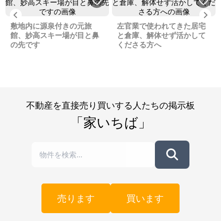
Previous
Ne
敷地内に源泉付きの元旅
左官業で使われてきた居宅
館、妙高スキー場が目と鼻
と倉庫、解体せず活かして
の先です
くださる方へ
不動産を直接売り買いする人たちの掲示板
「家いちば」
売ります
買います