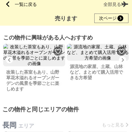
一覧に戻る
全部見る
売ります
次ページ
この物件に興味がある人へおすすめ
Previous
Ne
源流地の家屋、土蔵、山林
改装した茶室もあり、山野
など、まとめて購入活用で
草花木溢れるオープンガー
きる方希望
デンの風景を季節ごとに楽
しめます
この物件と同じエリアの物件
長岡
もっと見る
エリア