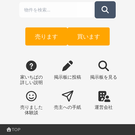
売ります
買います
家いちばの
掲示板
に投稿
掲示板
を見る
詳しい説明
売りました
売主への
手紙
運営会社
体験談
TOP