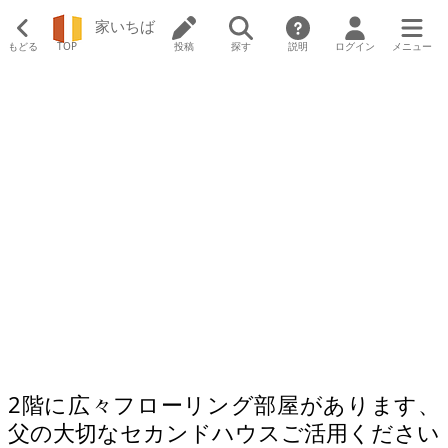
家いちば
もどる
TOP
投稿
探す
説明
ログイン
メニュー
2階に広々フローリング部屋があります、
父の大切なセカンドハウスご活用ください