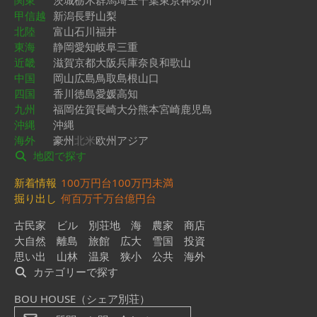
関東
茨城
栃木
群馬
埼玉
千葉
東京
神奈川
甲信越
新潟
長野
山梨
北陸
富山
石川
福井
東海
静岡
愛知
岐阜
三重
近畿
滋賀
京都
大阪
兵庫
奈良
和歌山
中国
岡山
広島
鳥取
島根
山口
四国
香川
徳島
愛媛
高知
九州
福岡
佐賀
長崎
大分
熊本
宮崎
鹿児島
沖縄
沖縄
海外
豪州
北米
欧州
アジア
地図で探す
新着情報
100万円台
100万円未満
掘り出し
何百万
千万台
億円台
古民家
ビル
別荘地
海
農家
商店
大自然
離島
旅館
広大
雪国
投資
思い出
山林
温泉
狭小
公共
海外
カテゴリーで探す
BOU HOUSE（シェア別荘）