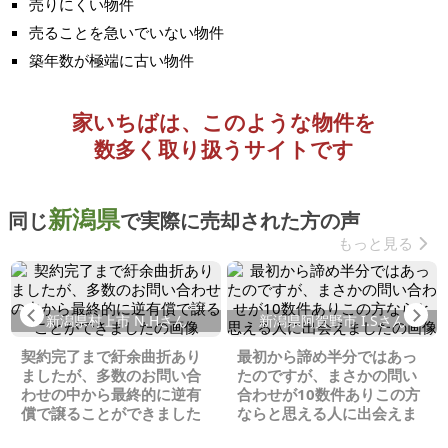
売りにくい物件
売ることを急いでいない物件
築年数が極端に古い物件
家いちばは、このような物件を
数多く取り扱うサイトです
新潟県
同じ
で実際に売却された方の声
もっと見る
Previous
Ne
新潟県村上市 N.Hさん
新潟県阿賀野市 I.Sさん
契約完了まで紆余曲折あり
最初から諦め半分ではあっ
ましたが、多数のお問い合
たのですが、まさかの問い
わせの中から最終的に逆有
合わせが10数件ありこの方
償で譲ることができました
ならと思える人に出会えま
した