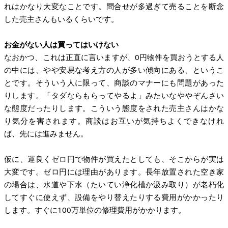
れはかなり大変なことです。問合せが多過ぎて売ることを断念
した売主さんもいるくらいです。
お金がない人は買ってはいけない
なおかつ、これは正直に言いますが、0円物件を買おうとする人
の中には、やや安易な考え方の人が多い傾向にある、というこ
とです。そういう人に限って、商談のマナーにも問題があった
りします。「タダならもらってやるよ」みたいなややぞんさい
な態度だったりします。こういう態度をされた売主さんはかな
り気分を害されます。商談はお互いが気持ちよくできなけれ
ば、先には進みません。
仮に、運良くゼロ円で物件が買えたとしても、そこからが実は
大変です。ゼロ円には理由があります。長年放置された空き家
の場合は、水道や下水（たいてい浄化槽か汲み取り）が老朽化
してすぐに使えず、設備をやり替えたりする費用がかかったり
します。すぐに100万単位の修理費用がかかります。