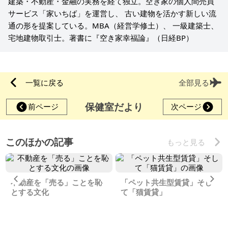
建築・不動産・金融の実務を経て独立。空き家の個人間売買
サービス「家いちば」を運営し、 古い建物を活かす新しい流
通の形を提案している。MBA（経営学修土）、 一級建築士、
宅地建物取引士。著書に『空き家幸福論』（日経BP）
一覧に戻る
全部見る
保健室だより
前ページ
次ページ
このほかの記事
もっと見る
Previous
Ne
不動産を「売る」ことを恥
「ペット共生型賃貸」そし
とする文化
て「猫賃貸」