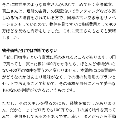
そこに救世主のような買主さんが現れて、めでたく商談成立。
買主さんは、近所の吉野川の渓流沿いでラフティングなどを楽
しめる宿の運営をされている方で、同様の古い空き家をリノベ
ーションもしていたので、物件を見てすぐに修繕費用として400
万ほどを見込む判断をしました。これに売主さんもとても安堵
しました。
物件価格だけでは判断できない
「ゼロ円物件」という言葉に惑わされるところがあります。0円
で買っても、買った後に400万かかるなら、ほとんど修繕がいら
ない400万の物件を買うのと変わりません。本質的には売買価格
がどうなのかはあまり意味がなく、その後の利活用のプランと
セットで考えることで初めて、その価格が自分にとって妥当な
ものなのか判断ができるというものです。
ただし、そのスキルを得るのにも、経験を積むしかありませ
ん。だから、まずゼロ円でも100万でも、手の届く物件を買って
みて、失敗をしてみるのもありです。幸い、ダメだったら不動