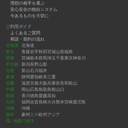
理想の相手を選ぶ
安心安全の独自システム
今あるものを大切に
ご利用ガイド
よくあるご質問
商談・契約の流れ
北海道
北海道
東北
青森
岩手
秋田
宮城
山形
福島
関東
茨城
栃木
群馬
埼玉
千葉
東京
神奈川
甲信越
新潟
長野
山梨
北陸
富山
石川
福井
東海
静岡
愛知
岐阜
三重
近畿
滋賀
京都
大阪
兵庫
奈良
和歌山
中国
岡山
広島
鳥取
島根
山口
四国
香川
徳島
愛媛
高知
九州
福岡
佐賀
長崎
大分
熊本
宮崎
鹿児島
沖縄
沖縄
海外
豪州
北米
欧州
アジア
地図で探す