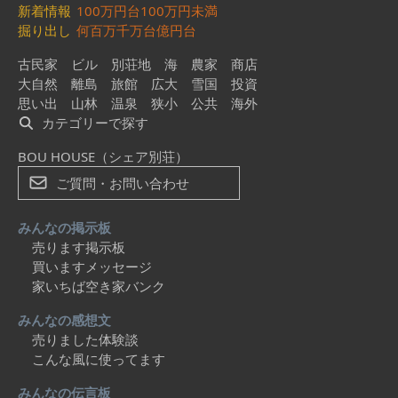
新着情報
100万円台
100万円未満
掘り出し
何百万
千万台
億円台
古民家
ビル
別荘地
海
農家
商店
大自然
離島
旅館
広大
雪国
投資
思い出
山林
温泉
狭小
公共
海外
カテゴリーで探す
BOU HOUSE（シェア別荘）
ご質問・お問い合わせ
みんなの掲示板
売ります掲示板
買いますメッセージ
家いちば空き家バンク
みんなの感想文
売りました体験談
こんな風に使ってます
みんなの伝言板