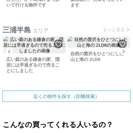
いて行ける物件です
ます
三浦半島
もっと見る
エリア
Previous
Ne
自然の贅沢をひとつにした
広い庭のある鎌倉の家、隠
山と海の 2LDK
居には早過ぎるので売るこ
とにしました
近くの物件を探す（距離検索）
こんなの買ってくれる人いるの？