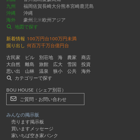
九州
福岡
佐賀
長崎
大分
熊本
宮崎
鹿児島
沖縄
沖縄
海外
豪州
北米
欧州
アジア
地図で探す
新着情報
100万円台
100万円未満
掘り出し
何百万
千万台
億円台
古民家
ビル
別荘地
海
農家
商店
大自然
離島
旅館
広大
雪国
投資
思い出
山林
温泉
狭小
公共
海外
カテゴリーで探す
BOU HOUSE（シェア別荘）
ご質問・お問い合わせ
みんなの掲示板
売ります掲示板
買いますメッセージ
家いちば空き家バンク