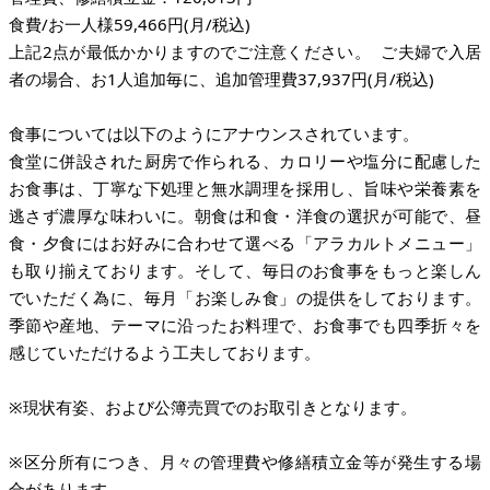
食費/お一人様59,466円(月/税込)
上記2点が最低かかりますのでご注意ください。 ご夫婦で入居
者の場合、お1人追加毎に、追加管理費37,937円(月/税込)
食事については以下のようにアナウンスされています。
食堂に併設された厨房で作られる、カロリーや塩分に配慮した
お食事は、丁寧な下処理と無水調理を採用し、旨味や栄養素を
逃さず濃厚な味わいに。朝食は和食・洋食の選択が可能で、昼
食・夕食にはお好みに合わせて選べる「アラカルトメニュー」
も取り揃えております。そして、毎日のお食事をもっと楽しん
でいただく為に、毎月「お楽しみ食」の提供をしております。
季節や産地、テーマに沿ったお料理で、お食事でも四季折々を
感じていただけるよう工夫しております。
※現状有姿、および公簿売買でのお取引きとなります。
※区分所有につき、月々の管理費や修繕積立金等が発生する場
合があります。