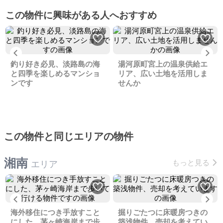
この物件に興味がある人へおすすめ
Previous
Ne
釣り好き必見、淡路島の海
湯河原町宮上の温泉供給エ
と四季を楽しめるマンショ
リア、広い土地を活用しま
ンです
せんか
この物件と同じエリアの物件
湘南
もっと見る
エリア
Previous
Ne
海外移住につき手放すこと
掘りごたつに床暖房つきの
にした、茅ヶ崎海岸まで歩
築浅物件、売却を考えてい