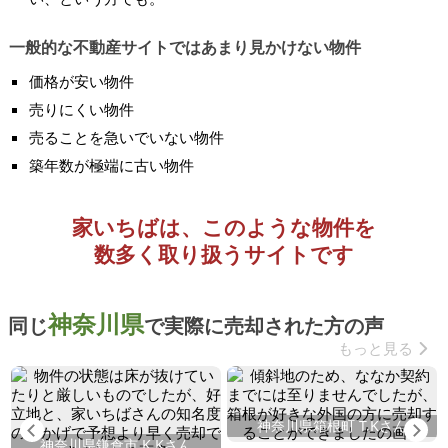
一般的な不動産サイトではあまり見かけない物件
価格が安い物件
売りにくい物件
売ることを急いでいない物件
築年数が極端に古い物件
家いちばは、このような物件を
数多く取り扱うサイトです
神奈川県
同じ
で実際に売却された方の声
もっと見る
神奈川県箱根町 T.Kさん
Previous
Ne
神奈川県鎌倉市 K.Kさん