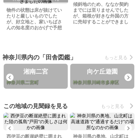
傾斜地のため、ななか契約
物件の状態は床が抜けてい
までには至りませんでした
たりと厳しいものでした
が、箱根が好きな外国の方
が、好立地と、家いちばさ
に売却することができまし
んの知名度のおかげで予想
た
より早く売却できました
神奈川県内の「田舎図鑑」
もっと見る
湘南二宮
向ケ丘遊園
Previous
Ne
神奈川県二宮町
神奈川県川崎市多摩区
この地域の見聞録を見る
もっと見る
Previous
Ne
西伊豆の断崖絶壁に囲まれ
神奈川県の奥地、山北町は