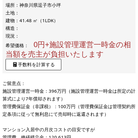
場所：神奈川県逗子市小坪
土地：
建物：41.48 ㎥（1LDK）
構造：
現況：
0円+施設管理運営一時金の相
希望価格：
当額を売主が負担いたします
手数料を計算する
ご留意点：
施設管理運営一時金：396万円（施設管理運営一時金は所定の計
算式により7年償却されます）
管理費保証金（非課税）：100万円（管理費保証金は管理契約所
定条項に従って無利息にて売却時に返還されます）
マンション入居中の月次コストの目安ですが
管理費、修繕積立金：120,613円