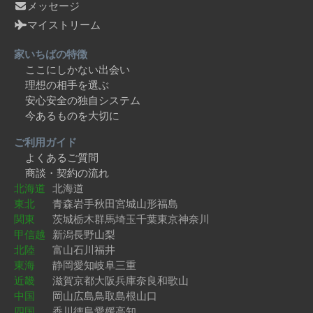
メッセージ
マイストリーム
家いちばの特徴
ここにしかない出会い
理想の相手を選ぶ
安心安全の独自システム
今あるものを大切に
ご利用ガイド
よくあるご質問
商談・契約の流れ
北海道
北海道
東北
青森
岩手
秋田
宮城
山形
福島
関東
茨城
栃木
群馬
埼玉
千葉
東京
神奈川
甲信越
新潟
長野
山梨
北陸
富山
石川
福井
東海
静岡
愛知
岐阜
三重
近畿
滋賀
京都
大阪
兵庫
奈良
和歌山
中国
岡山
広島
鳥取
島根
山口
四国
香川
徳島
愛媛
高知