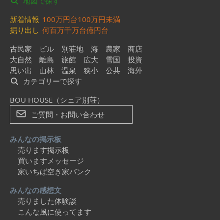
地図で探す
新着情報
100万円台
100万円未満
掘り出し
何百万
千万台
億円台
古民家
ビル
別荘地
海
農家
商店
大自然
離島
旅館
広大
雪国
投資
思い出
山林
温泉
狭小
公共
海外
カテゴリーで探す
BOU HOUSE（シェア別荘）
ご質問・お問い合わせ
みんなの掲示板
売ります掲示板
買いますメッセージ
家いちば空き家バンク
みんなの感想文
売りました体験談
こんな風に使ってます