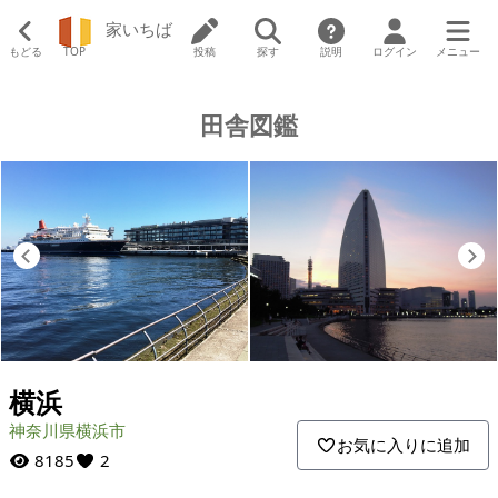
家いちば
もどる
TOP
投稿
探す
説明
ログイン
メニュー
田舎図鑑
Previous
N
横浜
神奈川県横浜市
お気に入りに追加
8185
2