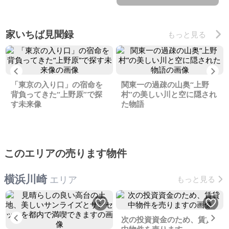
家いちば見聞録
もっと見る
Previous
Ne
「東京の入り口」の宿命を
関東一の過疎の山奥“上野
背負ってきた“上野原”で探
村”の美しい川と空に隠され
す未来像
た物語
このエリアの売ります物件
横浜川崎
エリア
もっと見る
Previous
Ne
次の投資資金のため、賃貸