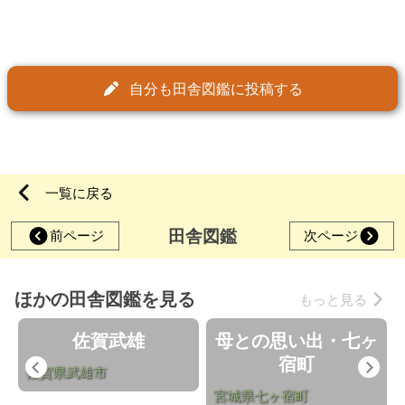
自分も田舎図鑑に投稿する
一覧に戻る
田舎図鑑
前ページ
次ページ
ほかの田舎図鑑を見る
もっと見る
佐賀武雄
母との思い出・七ヶ
宿町
Previous
Nex
佐賀県武雄市
宮城県七ヶ宿町