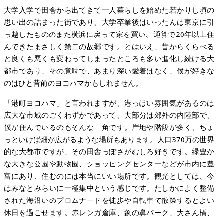
大学入学で田舎から出てきて一人暮らしを始めた若かりし頃の
思い出の詰まった街であり、大学卒業後はいったんは東京に引
っ越したもののまた横浜に戻って家を買い、通算で20年以上住
んできたまさしく第二の故郷です。とはいえ、昔からくらべる
と良くも悪くも変わってしまったところも多い進化し続ける大
都市であり、その意味で、あまり深い愛着はなく、僕が好きな
のはひと昔前のヨコハマかもしれません。
「港町ヨコハマ」と言われますが、港っぽい雰囲気があるのは
広大な市域のごくわずかであって、大部分は郊外の内陸部で、
僕が住んでいるのもそんな一角です。崖地や階段が多く、ちょ
っといけば畑が広がるような場所もあります。人口370万の世界
的な大都市ですが、その田舎っぽさがむしろ好きです。緑豊か
な大きな公園や動物園、ショッピングセンターなどが市内に豊
富にあり、住むのには本当にいい場所です。観光としては、今
はみなとみらいに一極集中という感じです。たしかによく整備
された海沿いのプロムナードを徒歩や自転車で散策するとよい
休日を過ごせます。赤レンガ倉庫、象の鼻パーク、大さん橋、