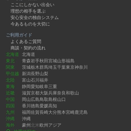
ここにしかない出会い
理想の相手を選ぶ
安心安全の独自システム
今あるものを大切に
ご利用ガイド
よくあるご質問
商談・契約の流れ
北海道
北海道
東北
青森
岩手
秋田
宮城
山形
福島
関東
茨城
栃木
群馬
埼玉
千葉
東京
神奈川
甲信越
新潟
長野
山梨
北陸
富山
石川
福井
東海
静岡
愛知
岐阜
三重
近畿
滋賀
京都
大阪
兵庫
奈良
和歌山
中国
岡山
広島
鳥取
島根
山口
四国
香川
徳島
愛媛
高知
九州
福岡
佐賀
長崎
大分
熊本
宮崎
鹿児島
沖縄
沖縄
海外
豪州
北米
欧州
アジア