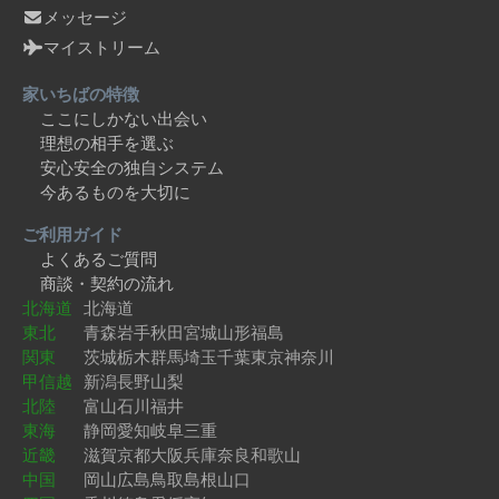
メッセージ
マイストリーム
家いちばの特徴
ここにしかない出会い
理想の相手を選ぶ
安心安全の独自システム
今あるものを大切に
ご利用ガイド
よくあるご質問
商談・契約の流れ
北海道
北海道
東北
青森
岩手
秋田
宮城
山形
福島
関東
茨城
栃木
群馬
埼玉
千葉
東京
神奈川
甲信越
新潟
長野
山梨
北陸
富山
石川
福井
東海
静岡
愛知
岐阜
三重
近畿
滋賀
京都
大阪
兵庫
奈良
和歌山
中国
岡山
広島
鳥取
島根
山口