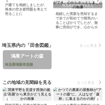
Previous
Ne
戸建てを相続しましたが、
埼玉県杉戸町 Y.Kさん
将来の空き家問題を考えて
売ることに
相続した実家を売却するま
で全てが初めてで根気のい
ることばかりでしたが、無
事に売却ができ、心からホ
ッとしました
埼玉県内の「田舎図鑑」
もっと見る
鴻巣アートの森
埼玉県鴻巣市北根
この地域の見聞録を見る
もっと見る
Previous
Ne