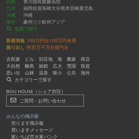
四国
香川
徳島
愛媛
高知
九州
福岡
佐賀
長崎
大分
熊本
宮崎
鹿児島
沖縄
沖縄
海外
豪州
北米
欧州
アジア
地図で探す
新着情報
100万円台
100万円未満
掘り出し
何百万
千万台
億円台
古民家
ビル
別荘地
海
農家
商店
大自然
離島
旅館
広大
雪国
投資
思い出
山林
温泉
狭小
公共
海外
カテゴリーで探す
BOU HOUSE（シェア別荘）
ご質問・お問い合わせ
みんなの掲示板
売ります掲示板
買いますメッセージ
家いちば空き家バンク