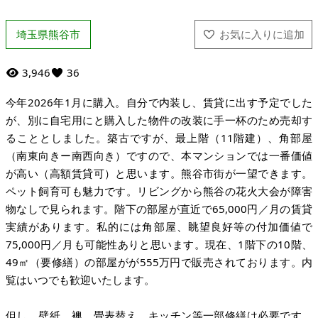
埼玉県熊谷市
3,946
36
今年2026年1月に購入。自分で内装し、賃貸に出す予定でした
が、別に自宅用にと購入した物件の改装に手一杯のため売却す
ることとしました。築古ですが、最上階（11階建）、角部屋
（南東向きー南西向き）ですので、本マンションでは一番価値
が高い（高額賃貸可）と思います。熊谷市街が一望できます。
ペット飼育可も魅力です。リビングから熊谷の花火大会が障害
物なしで見られます。階下の部屋が直近で65,000円／月の賃貸
実績があります。私的には角部屋、眺望良好等の付加価値で
75,000円／月も可能性ありと思います。現在、1階下の10階、
49㎡（要修繕）の部屋がが555万円で販売されております。内
覧はいつでも歓迎いたします。
但し、壁紙、襖、畳表替え、キッチン等一部修繕は必要です。