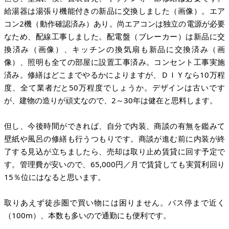
給湯器は湯張り機能付きの新品に交換しました（画像）。エア
コン2機（動作確認済み）あり。尚エアコンは独立の電源が必要
なため、配線工事しました。配電盤（ブレーカー）は新品に交
換済み（画像）、キッチンの換気扇も新品に交換済み（画
像）、照明も全ての部屋に設置工事済み。コンセント工事実施
済み。修繕はどこまでやるかによりますが、ＤＩＹなら10万程
度、全て業者だと50万程度でしょうか。デザインは古いです
が、建物の造りが頑丈なので、2～30年は健在と思料します。
但し、今後時間ができれば、自分で内装、商談の有無を鑑みて
壁紙や風呂の修繕も行うつもりです。商談が進む前に内装が終
了する見込が立ちましたら、売却は取り止め賃貸に回す予定で
す。管理費が安いので、65,000円／月で賃貸しても実質利回り
15％位にはなると思います。
取りあえず徒歩圏で買い物には困りません。バス停まで近く
（100m）、本数も多いので通勤にも便利です。