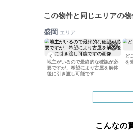
この物件と同じエリアの物
盛岡
エリア
Previous
ど
IY前提の一室、好
地主がいるので最終的な確認が必
を
お部屋作りが楽しめ
要ですが、希望により古屋を解体
後に引き渡し可能です
こんなの