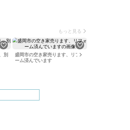
もっと見る
Next
、別
盛岡市の空き家売ります、リフォ
ーム済んでいます
以前住んでいた土
たがもう帰る事が
在更地です