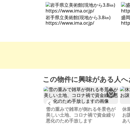
岩手県立美術館(現地から3.8㎞)
盛岡
https://www.ima.or.jp/
htt
この物件に興味がある人へ
Previous
金対策におすすめ、
雪の重みで雑草が倒れる冬景色が
休
看護師さんの多くが
美しい土地、コロナ禍で資金繰り
お
悪化のため手放します
あ