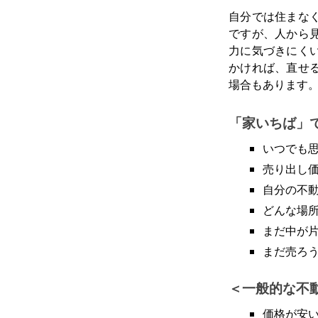
自分では住まな
ですが、人から
力に気づきにく
かければ、直せ
場合もあります
「家いちば」
いつでも
売り出し
自分の不
どんな場
まだ中が
まだ売ろ
一般的な不
価格が安