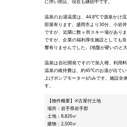
に伴い閉店、現在も継続中です。
温泉のお湯温度は、44.8℃で源泉かけ
部屋有ります。盛岡市より30分、小岩井
ですが、近隣に数ヶ所スキー場があり
ですが、企業の福利厚生施設としても良
響有りませんでした。(地盤が硬いのと大
温泉は自社開発ですので加入権、利用
温泉の維持費は、約45℃のお湯が出て
上げポンプモーター)のみです。施設全体の
す。
【物件概要】※古屋付土地
場所：岩手県岩手郡
土地：8,820㎡
建物：2,500㎡