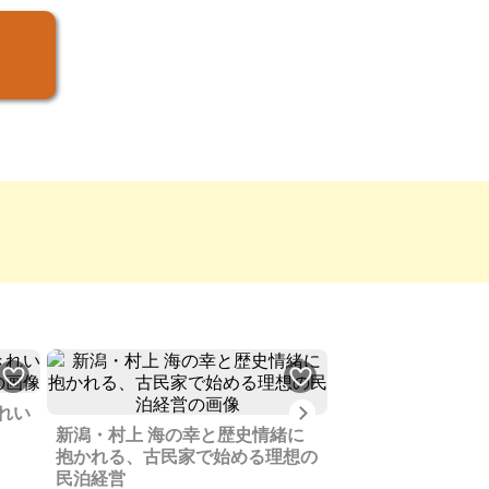
Next
れい
新潟・村上 海の幸と歴史情緒に
かつては活気のあ
抱かれる、古民家で始める理想の
は荒廃した薩摩川
民泊経営
していただけませ