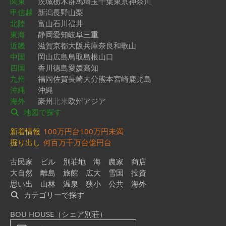
関東
茨城
栃木
群馬
埼玉
千葉
東京
神奈川
甲信越
新潟
長野
山梨
北陸
富山
石川
福井
東海
静岡
愛知
岐阜
三重
近畿
滋賀
京都
大阪
兵庫
奈良
和歌山
中国
岡山
広島
鳥取
島根
山口
四国
香川
徳島
愛媛
高知
九州
福岡
佐賀
長崎
大分
熊本
宮崎
鹿児島
沖縄
沖縄
海外
豪州
北米
欧州
アジア
地図で探す
新着情報
100万円台
100万円未満
掘り出し
何百万
千万台
億円台
古民家
ビル
別荘地
海
農家
商店
大自然
離島
旅館
広大
雪国
投資
思い出
山林
温泉
狭小
公共
海外
カテゴリーで探す
BOU HOUSE（シェア別荘）