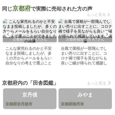
京都府
同じ
で実際に売却された方の声
もっと見る
Previous
Ne
京都府伊根町 S.Tさん
京都府福知山市 A.Tさん
こんな家売れるのかと不安
台風で屋根が一部飛んでし
なまま投稿しましたが、多
まい売りに出すことに、コ
くの方からメールをもらい
ロナ禍で様子を見ながらも
自分なりの考えで選ぶこと
良いご縁が得られて感謝し
ができました
ています
京都府内の「田舎図鑑」
もっと見る
京丹後
みやま
京都府京丹後市
京都府南丹市