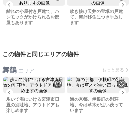
Previous
Ne
離れの小屋付き戸建て、ハ
吹き抜け天井の宝塚の戸建
ンモックがかけられるお部
て、海外移住につき手放し
屋もあります
ます
この物件と同じエリアの物件
舞鶴
もっと見る
エリア
Previous
Ne
歩いて海にいける宮津市日
海の京都、伊根町の別荘
置の別荘地、アウトドアも
地、今は草木が生い茂って
楽しめます
います