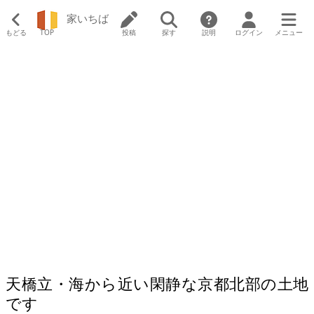
家いちば
もどる
TOP
投稿
探す
説明
ログイン
メニュー
天橋立・海から近い閑静な京都北部の土地
です