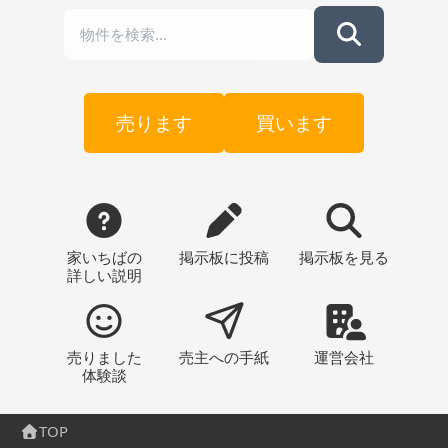
売ります
買います
家いちばの
掲示板
に投稿
掲示板
を見る
詳しい説明
売りました
売主への
手紙
運営会社
体験談
TOP