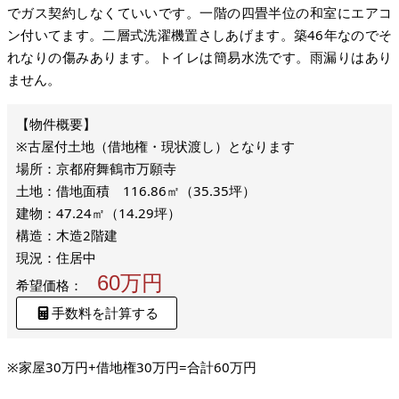
でガス契約しなくていいです。一階の四畳半位の和室にエアコ
ン付いてます。二層式洗濯機置さしあげます。築46年なのでそ
れなりの傷みあります。トイレは簡易水洗です。雨漏りはあり
ません。
※古屋付土地（借地権・現状渡し）となります
場所：京都府舞鶴市万願寺
土地：借地面積 116.86㎡（35.35坪）
建物：47.24㎡（14.29坪）
構造：木造2階建
現況：住居中
60万円
希望価格：
手数料を計算する
※家屋30万円+借地権30万円=合計60万円