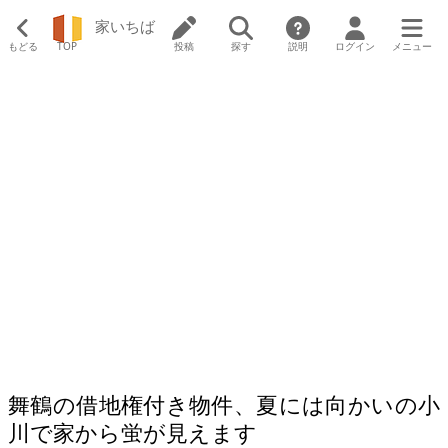
家いちば
もどる
TOP
投稿
探す
説明
ログイン
メニュー
舞鶴の借地権付き物件、夏には向かいの小
川で家から蛍が見えます