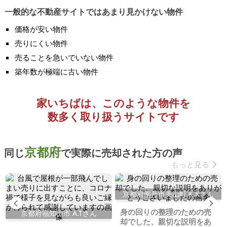
一般的な不動産サイトではあまり見かけない物件
価格が安い物件
売りにくい物件
売ることを急いでいない物件
築年数が極端に古い物件
家いちばは、このような物件を
数多く取り扱うサイトです
京都府
同じ
で実際に売却された方の声
もっと見る
京都府南丹市美山町 K.Kさん
Previous
Ne
身の回りの整理のための売
京都府福知山市 A.Tさん
却でした、親切な説明をあ