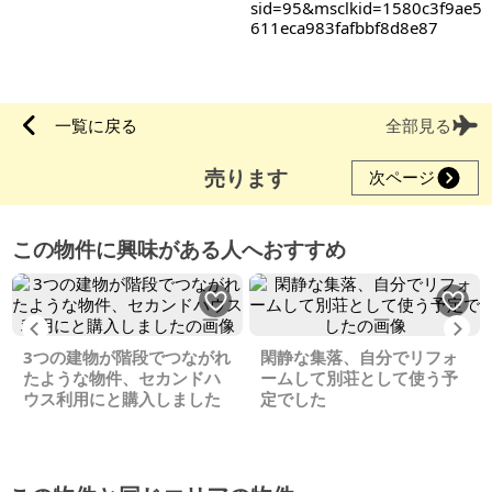
sid=95&msclkid=1580c3f9ae5
611eca983fafbbf8d8e87
一覧に戻る
全部見る
売ります
次ページ
この物件に興味がある人へおすすめ
Previous
Ne
3つの建物が階段でつながれ
閑静な集落、自分でリフォ
たような物件、セカンドハ
ームして別荘として使う予
ウス利用にと購入しました
定でした