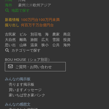
海外
豪州
北米
欧州
アジア
地図で探す
新着情報
100万円台
100万円未満
掘り出し
何百万
千万台
億円台
古民家
ビル
別荘地
海
農家
商店
大自然
離島
旅館
広大
雪国
投資
思い出
山林
温泉
狭小
公共
海外
カテゴリーで探す
BOU HOUSE（シェア別荘）
ご質問・お問い合わせ
みんなの掲示板
売ります掲示板
買いますメッセージ
家いちば空き家バンク
みんなの感想文