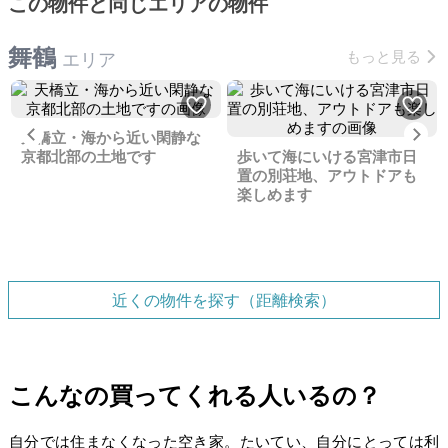
この物件と同じエリアの物件
舞鶴
もっと見る
エリア
Previous
Ne
天橋立・海から近い閑静な
京都北部の土地です
歩いて海にいける宮津市日
置の別荘地、アウトドアも
楽しめます
近くの物件を探す（距離検索）
こんなの買ってくれる人いるの？
自分では住まなくなった空き家。たいてい、自分にとっては利