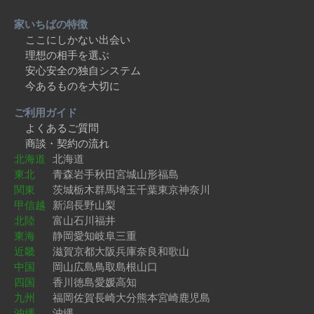
家いちばの特徴
ここにしかない出会い
理想の相手を選ぶ
安心安全の独自システム
今あるものを大切に
ご利用ガイド
よくあるご質問
商談・契約の流れ
北海道
北海道
東北
青森
岩手
秋田
宮城
山形
福島
関東
茨城
栃木
群馬
埼玉
千葉
東京
神奈川
甲信越
新潟
長野
山梨
北陸
富山
石川
福井
東海
静岡
愛知
岐阜
三重
近畿
滋賀
京都
大阪
兵庫
奈良
和歌山
中国
岡山
広島
鳥取
島根
山口
四国
香川
徳島
愛媛
高知
九州
福岡
佐賀
長崎
大分
熊本
宮崎
鹿児島
沖縄
沖縄