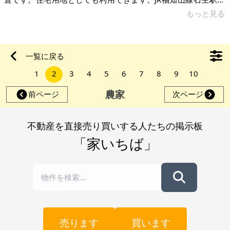
り徒歩10分です。スーパーマーケット、兵庫県立丹波医療セン
もっと見る
ターも近い丹波市の中でも人気の東小学校区です。 JR福知山線
石生駅より徒歩10分です。スーパーマーケット、兵庫県立丹波
医療センター、JR石生駅も近い丹波市の中でも人気の地区です
一覧に戻る
(東小学校区)。前面道路に上下水道管あり、このあたりのガス
1
2
3
4
5
6
7
8
9
10
は、プロパンガスです。 【物件概要】※古屋付土地 場所：兵庫
県丹波市氷
農家
前ページ
次ページ
不動産を直接売り買いする人たちの掲示板
「家いちば」
売ります
買います