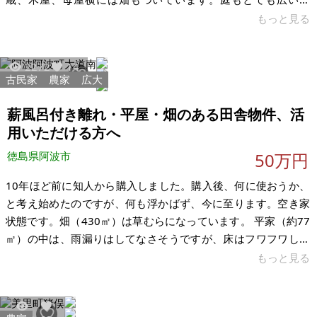
す。古民家カフェや民宿にも十分な広さです。蜂蜜作りにも最
もっと見る
適かもです。中国道佐用ICから約15分のところに、日本最大級
の望遠鏡がある兵庫県立大学西はりま展望台があり、星がとて
2272
14
も綺麗に見えます。佐用町のひまわり祭りも有名所です。避暑
古民家
農家
広大
地には最高の所です。 古い物件なので、やはりリフォームや補
修は必要だと思います。蔵に関してはとてもしっかりしていま
薪風呂付き離れ・平屋・畑のある田舎物件、活
す。木屋に関してはだいぶ傷んで
用いただける方へ
徳島県阿波市
50万円
10年ほど前に知人から購入しました。購入後、何に使おうか、
と考え始めたのですが、何も浮かばず、今に至ります。空き家
状態です。畑（430㎡）は草むらになっています。 平家（約77
㎡）の中は、雨漏りはしてなさそうですが、床はフワフワして
います。トイレは汲み取りです。お風呂は薪風呂で離れにあり
もっと見る
ます。これらの中にある物は、当方で処分します。その他、小
屋もあります。その中にもたくさんの荷物があります。こちら
は、そのままの状態で引き渡しになります。 畑を活用すれば自