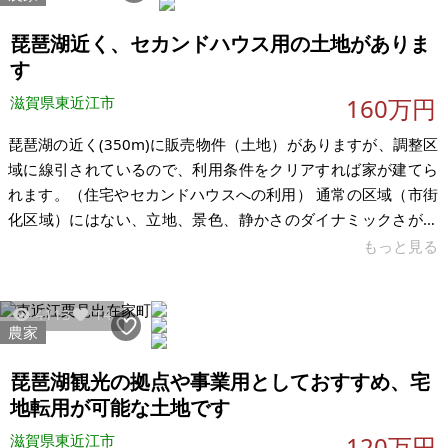
木造かわらぶき2階建 現況：空き家 (2026年5月～) 希望価格：
1,200万円 ※現状有姿
琵琶湖近く、セカンドハウス用の土地がありま
す
滋賀県東近江市
160万円
琵琶湖の近く(350m)に販売物件（土地）がありますが、調整区
域に線引されているので、利用条件をクリアすれば家が建てら
れます。（住宅やセカンドハウスへの利用） 通常の区域（市街
化区域）にはない、立地、景色、静かさのダイナミックさがあ
り、物件としては数少ないので、この自然環境を好む方には、
もっと見る
良いかと思います。調整区域の農地（畑）が販売物件になりま
すので、価格を下げて提供します。 ・本物件は、東近江市の条
4113
14
例（都市計画法）で12号区域に該当する。 ・東近江市の12号区
農家
域は、平成28年の市条例（都市計画法）で緩和され、住む前提
であれば、誰でも家が建てられるようになった。（属人要件の
琵琶湖観光の拠点や事業用としておすすめ、宅
緩和、但し開発許可
地転用が可能な土地です
滋賀県東近江市
120万円