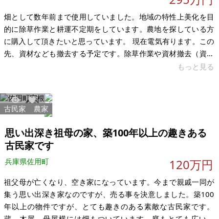
畑として数年前まで使用していました。地域の特性上美化を目
的に除草作業と耕運不定期をしています。農地を探している方
に購入して頂きたいと思っています。 現在電気有ります。この
先、資材なども撤去する予定です。除草作業や資材撤去（資材
はある程度撤去しました。）に費用がかかる為、それも販売金
もっと見る
額に含んでいます。 用途としては市街化調整区域（農業振興地
域）の為、基本農業用地になります。機械などない場合、購入
までサポートはさせて頂きます。お渡しの時期は相談で決めさ
古民家
農家
2792
37
せて頂きたいと思います。農地としては、道路沿いでアクセス
はしやすいですが、面積的に広いので管理を出来るかが問題に
思い出深き祖母の家、築100年以上の趣きある
なっていくと思います。（農道変更に
古民家です
兵庫県佐用町
120万円
祖父母が亡くなり、空き家になっています。今まで親戚一同が
集う思い出深き家なのですが、売る事を決意しました。築100
年以上の物件ですが、とても趣きのある素敵な古民家です。
蔵、木屋、母屋横には畑もついています。庭もとても広いで