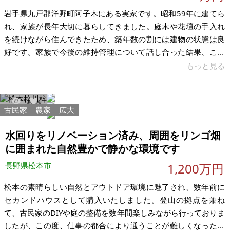
岩手県九戸郡洋野町阿子木にある実家です。昭和59年に建てら
れ、家族が長年大切に暮らしてきました。庭木や花壇の手入れ
を続けながら住んできたため、築年数の割には建物の状態は良
好です。家族で今後の維持管理について話し合った結果、この
家を空き家のままにするのではなく、次の方に大切に使ってい
もっと見る
ただきたいと考え、売却を決めました。 この家は家族が長年大
切に暮らしてきた住まいです。価格だけを優先するのではな
く、これからも大切に住み継いでいただける方とのご縁を希望
古民家
農家
広大
4281
60
しています。売却時期については柔軟にご相談可能です。建物
や土地の現況をご確認いただいたうえで、お互いに納得できる
水回りをリノベーション済み、周囲をリンゴ畑
条件でお譲りできればと考えています。
に囲まれた自然豊かで静かな環境です
長野県松本市
1,200万円
松本の素晴らしい自然とアウトドア環境に魅了され、数年前に
セカンドハウスとして購入いたしました。登山の拠点を兼ね
て、古民家のDIYや庭の整備を数年間楽しみながら行っておりま
したが、この度、仕事の都合により通うことが難しくなったた