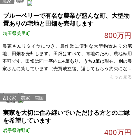
農家
9520
62
給自足を楽しめます。お風呂は薪風呂ですが、シャワーは給湯
器につないでお湯を出せるかもしれません。10年以上、誰も利
ブルーベリーで有名な農業が盛んな町、大型物
用していませんので、老朽
置ありの宅地と田畑を売却します
埼玉県美里町
800万円
農家さんリタイヤにつき、農作業に便利な大型物置ありの宅
地、田畑を売却します。田畑はすべて、青地のため、農地転用
不可です。田畑は同一字内に4筆あり、うち3筆は現在、別の農
家さんに貸しています（売買成立後、返してもらう約束になっ
ています）。徒歩圏内の1筆は、クズが生えています（購入後1
もっと見る
年以内に耕作が必要）。そのほかは、車で5分以内です。 居宅
がないため、住む場合には別途建てていただく必要があります
古民家
農家
雪国
（宅地が190㎡ほどあります）。なお、公共下水への接続可能
1488
7
なエリアです。農作業に便利な、簡易トイレあり。精米機があ
実家を大切に住み継いでいただける方とのご縁
ったため、精米後の米ぬかを保管する設備もあります。 農地の
を希望しています
売買には、自ら耕作することが
岩手県洋野町
400万円