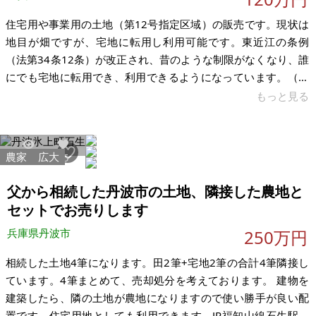
住宅用や事業用の土地（第12号指定区域）の販売です。現状は
地目が畑ですが、宅地に転用し利用可能です。東近江の条例
（法第34条12条）が改正され、昔のような制限がなくなり、誰
にでも宅地に転用でき、利用できるようになっています。（東
近江市 都市整備部都市計画課 電話 0748-24-5655） 価格の希
もっと見る
望は下記ですが、具体的な利用により調整します。時期的には
すぐに販売できる状況です。 法第34条第12号の記述 ・予定建
築物の用途は、自己の居住の用に供する一戸建住宅以外の用途
農家
広大
9561
35
は認められない。 ・ 申請者は、自己の用に供する住宅を必要と
する者に限る。 特記 ・畑の転用物件ですので価格にメリットが
父から相続した丹波市の土地、隣接した農地と
あ
セットでお売りします
兵庫県丹波市
250万円
相続した土地4筆になります。田2筆+宅地2筆の合計4筆隣接し
ています。4筆まとめて、売却処分を考えております。 建物を
建築したら、隣の土地が農地になりますので使い勝手が良い配
置です。住宅用地としても利用できます。JR福知山線石生駅よ