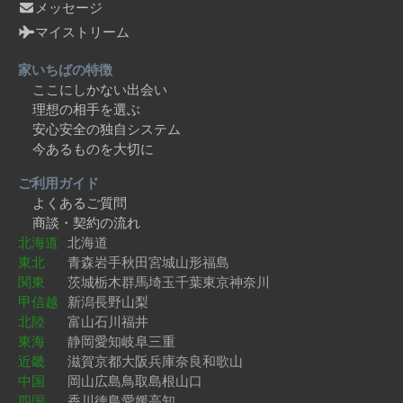
メッセージ
マイストリーム
家いちばの特徴
ここにしかない出会い
理想の相手を選ぶ
安心安全の独自システム
今あるものを大切に
ご利用ガイド
よくあるご質問
商談・契約の流れ
北海道
北海道
東北
青森
岩手
秋田
宮城
山形
福島
関東
茨城
栃木
群馬
埼玉
千葉
東京
神奈川
甲信越
新潟
長野
山梨
北陸
富山
石川
福井
東海
静岡
愛知
岐阜
三重
近畿
滋賀
京都
大阪
兵庫
奈良
和歌山
中国
岡山
広島
鳥取
島根
山口
四国
香川
徳島
愛媛
高知