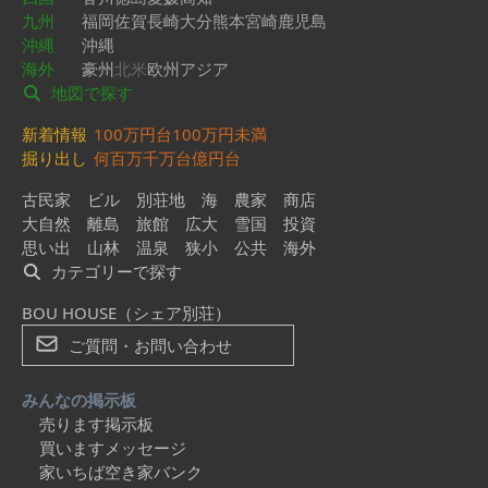
九州
福岡
佐賀
長崎
大分
熊本
宮崎
鹿児島
沖縄
沖縄
海外
豪州
北米
欧州
アジア
地図で探す
新着情報
100万円台
100万円未満
掘り出し
何百万
千万台
億円台
古民家
ビル
別荘地
海
農家
商店
大自然
離島
旅館
広大
雪国
投資
思い出
山林
温泉
狭小
公共
海外
カテゴリーで探す
BOU HOUSE（シェア別荘）
ご質問・お問い合わせ
みんなの掲示板
売ります掲示板
買いますメッセージ
家いちば空き家バンク