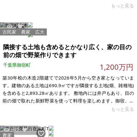
め、売却を検討しております。 2024年にキッチン、浴室、洗面
もっと見る
所、および配管関係をフルリノベーション済みです（現在は公
共下水へ接続。※元は浄化槽）。現在は空き家となっておりま
す。昨秋から手入れをしていないため、お庭や駐車場まわりの
古民家
農家
広大
3450
42
草刈りが必要です。また、浴室シャワーの水栓に冬場の凍結破
損があるため、こちらは修理が必要となります。それ以外は大
隣接する土地も含めるとかなり広く、家の目の
きな問題もなく、少しの手入れで
前の畑で野菜作りできます
千葉県御宿町
1,200万円
築30年桧の木造2階建てで2026年5月から空き家となっていま
す。建物のある土地は690.9㎡ですが隣接する土地(畑、雑種地)
を含めると2,893.28㎡あります。 敷地内には井戸もあり、目の
前の畑で取れた新鮮野菜を使って料理を楽しめます。御宿、勝
浦海岸に近いことから釣りやサーフィンなども楽しむことがで
もっと見る
きます。主要道路から家までの敷地内道路が少し狭いです。
【物件概要】※古屋付土地 場所：千葉県夷隅郡御宿町 土地：
6421
31
690.9㎡ 建物：128.62㎡(1階)、37.26㎡(2階) ※床面積 構造：
農家