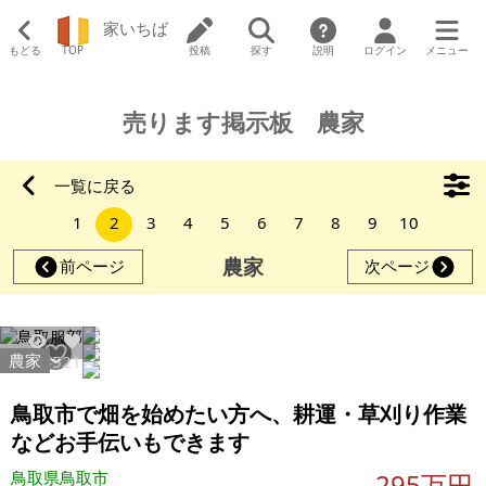
家いちば
もどる
TOP
投稿
探す
説明
ログイン
メニュー
売ります掲示板 農家
一覧に戻る
1
2
3
4
5
6
7
8
9
10
農家
前ページ
次ページ
農家
13345
21
鳥取市で畑を始めたい方へ、耕運・草刈り作業
などお手伝いもできます
鳥取県鳥取市
295万円