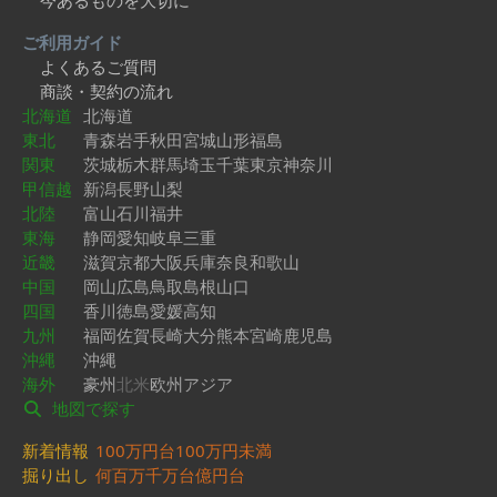
今あるものを大切に
ご利用ガイド
よくあるご質問
商談・契約の流れ
北海道
北海道
東北
青森
岩手
秋田
宮城
山形
福島
関東
茨城
栃木
群馬
埼玉
千葉
東京
神奈川
甲信越
新潟
長野
山梨
北陸
富山
石川
福井
東海
静岡
愛知
岐阜
三重
近畿
滋賀
京都
大阪
兵庫
奈良
和歌山
中国
岡山
広島
鳥取
島根
山口
四国
香川
徳島
愛媛
高知
九州
福岡
佐賀
長崎
大分
熊本
宮崎
鹿児島
沖縄
沖縄
海外
豪州
北米
欧州
アジア
地図で探す
新着情報
100万円台
100万円未満
掘り出し
何百万
千万台
億円台