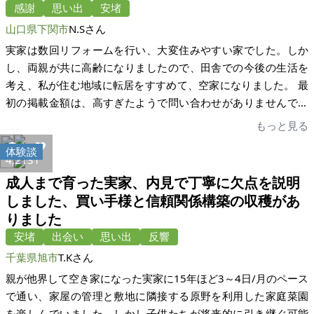
感謝
思い出
安堵
山口県下関市
N.Sさん
実家は数回リフォームを行い、大変住みやすい家でした。しか
し、両親が共に高齢になりましたので、田舎での今後の生活を
考え、私が住む地域に転居をすすめて、空家になりました。 最
初の掲載金額は、高すぎたようで問い合わせがありませんでし
た。金額を見直したところ、すぐに申し込みがありました。こ
もっと見る
の物件を必要としてくれている方がいることに、心が躍りまし
体験談
た。結果としては、「ここをどういう風にしたい」と既にビジ
4,213
1
ョンをお持ちの方にお売りすることに決めました。 商談成立し
成人まで育った実家、内見で丁寧に欠点を説明
てからは、家いちばさんからの案内どおりに事が運びました。
しました、買い手様と信頼関係構築の収穫があ
長年住んだ愛着のある家だったので、誰も住まない状況に寂し
りました
さや不安を感じていた両親でしたが、売却後「やっと安心でき
安堵
出会い
思い出
反響
た」と喜んでいます。内覧なしで売却という、恐らくイレギュ
千葉県旭市
T.Kさん
ラーなお取引でしたが、仲介してくださる、家いちばさん、宅
建士さん、司法書士さんのおかげで大変心強かったです。両親
親が他界して空き家になった実家に15年ほど3～4日/月のペース
も、内覧のために時間を割くこともなく、すんなり決まって安
で通い、家屋の管理と敷地に隣接する原野を利用した家庭菜園
心しています。決裁前には、夫婦で家との別れを兼ねて、小旅
を楽しんでいました。しかし子供たちが将来的に引き継ぐ可能