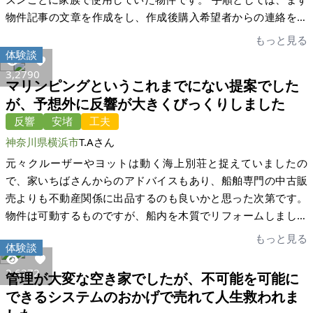
い方にお譲りできたように思います。相続した当初は長野県の
物件記事の文章を作成をし、作成後購入希望者からの連絡を待
地元の不動産業者に相談しても「厳しい」との評価だった土地
ちました。初めは購入希望者が多かったため一斉内覧会で希望
もっと見る
が、家いちばを通してマッチングができて素晴らしいシステム
者を絞り込みましたが、契約成立とまではいきませんでした。
体験談
だと思います。私が売主となることはもうないと思いますが、
ここまでで約半年です。 その後再び購入希望者が見つかり、そ
3,279
0
今後知り合いで同じような話が出た際にはぜひ紹介したいと思
マリンピングというこれまでにない提案でした
の方は以前当物件と同じマンションを利用したことがあると判
います。今回は本当にありがとうございました。
が、予想外に反響が大きくびっくりしました
明しました。思い入れもあるとのことだったので、ご購入いた
反響
安堵
工夫
だくことにしました。その後は特に大きな問題もなく契約成
立、売却が決まりました。ご購入者様には一度もお会いしては
神奈川県横浜市
T.Aさん
いないのですが、売買契約が済みほっとしています。物件はも
元々クルーザーやヨットは動く海上別荘と捉えていましたの
ちろん、土地自体も山に囲まれたとても落ち着く場所なので、
で、家いちばさんからのアドバイスもあり、船舶専門の中古販
幸せになれる使い方をしてもらえれば嬉しいです。 反省として
売よりも不動産関係に出品するのも良いかと思った次第です。
は、掲載から契約成立まで1年以上かかってしまったので、もう
物件は可動するものですが、船内を木質でリフォームしました
少しスマートに行いたかったです。父が所有している物件の処
のでどちらかというと海上に浮かべたまま楽しむマリンピング
もっと見る
理を考えていたとき、「家いちば」というサービスに出会えま
体験談
向けとしました。かなり多くの方が内覧、試乗され、とある方
した。本来であれば物件を掲載するのに月数万円かかると父か
の最終決定の直前に他の方が内覧その日に購入という劇的な経
2,627
2
管理が大変な空き家でしたが、不可能を可能に
ら聞いていたので、はじめからネット経由でと考えていました
緯となりました。 マリンピングというこれまでにない提案でし
できるシステムのおかげで売れて人生救われま
が、「家いちば」はまさに私の求めていたサイトでした。 担当
たが、まさか不動産関係で売れるどころか興味も示さないだろ