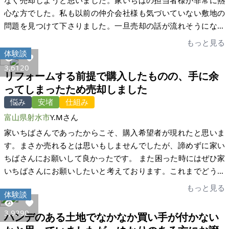
なく売却しようと思いました。家いちばの担当者様が非常に熱
心な方でした。私も以前の仲介会社様も気づいていない敷地の
問題を見つけて下さりました。一旦売却の話が流れそうになり
ましたが、知見と調査能力により問題解決し、その後も粘り強
もっと見る
く調査・対応をしてくださり、売却に至りました。 恐らく他の
体験談
仲介会社様であったら、手間などの理由から前に進みにくかっ
3,612
0
リフォームする前提で購入したものの、手に余
たのではと想像します。家いちばの担当者様は、調査なども積
ってしまったため売却しました
極的に対応してくださいました。一人のサービスユーザーとし
悩み
安堵
仕組み
て、家いちばの底力(不動産仲介の質の高さ)を実感しました。郊
外・田舎物件については、大手の住まいポータルサイトよりも
富山県射水市
Y.Mさん
集客力を感じますし、とても満足しております。実際にサービ
家いちばさんであったからこそ、購入希望者が現れたと思いま
スを利用する事で、「単なるマッチングサイトではない」とい
す。まさか売れるとは思いもしませんでしたが、諦めずに家い
う事がよくわかりました。親切丁寧、的確なご対応とアドバイ
ちばさんにお願いして良かったです。 また困った時にはぜひ家
ス誠にありがとうございました。
いちばさんにお願いしたいと考えております。これまでどうも
ありがとうございました。
もっと見る
体験談
3,929
0
ハンデのある土地でなかなか買い手が付かない