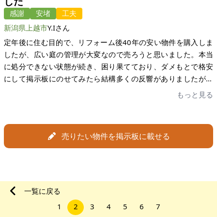
した
者様とのやり取りや、司法書士の方とのマッチングも大きな問
うと思っていましたが、予想外に反響が大きく、びっくりしま
題はありませんでした。一方で、購入希望者とのコミュニケー
感謝
安堵
工夫
した。実家に戻る予定でしたので売れて良かったです。色々と
ションの仕方については改善の余地があると思います。また、
新潟県上越市
Y.Iさん
お世話になりましてありがとうございました。今後とも宜しく
売買契約が流れたあとのフォローなどがあっても良かったと感
お願い致します。
定年後に住む目的で、リフォーム後40年の安い物件を購入しま
じました。しかし、ブラッシュアップをしていけばとても素晴
したが、広い庭の管理が大変なので売ろうと思いました。本当
らしいサービスになると思います。実際、私としては結果に満
に処分できない状態が続き、困り果てており、ダメもとで格安
足しています。 最後に、メールでもお伝えしましたが、長い間
にして掲示板にのせてみたら結構多くの反響がありましたが、
お世話になりました。今後の発展に期待しております。
一番目の人に快く売却を決めました。 古い空き家は管理が相当
もっと見る
大変で、近隣の人にも散々うるさく言われていて長年嫌な思い
をしてきたので、売れたときは解放感と安心感で最高にうれし
く感じました。不可能を可能にできるシステムを作っていただ
売りたい物件を掲示板に載せる
いて本当にありがとうございました。決して大袈裟ではなく、
人生が救われたと思いました。
一覧に戻る
1
2
3
4
5
6
7