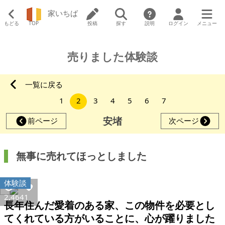
家いちば
もどる
TOP
投稿
探す
説明
ログイン
メニュー
売りました体験談
一覧に戻る
1
2
3
4
5
6
7
安堵
前ページ
次ページ
無事に売れてほっとしました
体験談
2,464
1
長年住んだ愛着のある家、この物件を必要とし
てくれている方がいることに、心が躍りました