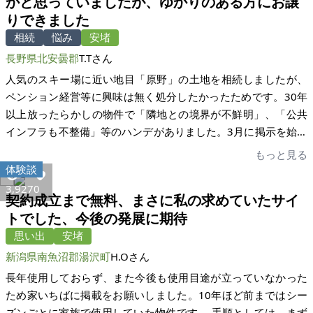
かと思っていましたが、ゆかりのある方にお譲
りできました
相続
悩み
安堵
長野県北安曇郡
T.Tさん
人気のスキー場に近い地目「原野」の土地を相続しましたが、
ペンション経営等に興味は無く処分したかったためです。30年
以上放ったらかしの物件で「隣地との境界が不鮮明」、「公共
インフラも不整備」等のハンデがありました。3月に掲示を始め
ておよそ半年で契約に至りました。物件の現状確認と写真撮影
もっと見る
のため個人的に一度現地に行きましたが、それ以外は立ち会い
体験談
も無くメールと書面のやり取りで済みました。 日本人ではなか
3,927
0
契約成立まで無料、まさに私の求めていたサイ
なか買い手がつかず外国の方で日本のペンション経営に興味の
トでした、今後の発展に期待
ある方に買ってもらうしかないのかなと思っていましたが、家
思い出
安堵
いちばのおかげで土地にゆかりのある方にお譲りできました。
土地に関する情報はネガティブな内容も含め正直に開示してい
新潟県南魚沼郡湯沢町
H.Oさん
ましたので買主の方も納得して買っていただけたと思います。
長年使用しておらず、また今後も使用目途が立っていなかった
無事引渡しが終わりホッとしています。色々とアドバイスや質
ため家いちばに掲載をお願いしました。10年ほど前まではシー
問についてもわかりやすく回答いただき、おかげ様でふさわし
ズンごとに家族で使用していた物件です。 手順としては、まず