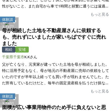
行を楽しんで来たようです。本当にありがとうございました。
性がないこと、また自宅から車で1時間と頻繁に通うには遠過ぎ
この度は大変お世話になりました。
ることや高齢になって作業も負担になってきたため売却を決め
もっと見る
ました。そこで数年前に地元の不動産業者に相談したところ売
体験談
却できる可能性は低いと言われ諦めかけていたのですが、「家
3,737
1
母が相続した土地を不動産屋さんに依頼する
いちば」のサイトを見つけ、もしかして興味を抱いてくれる買
も、売れずにいましたが家いちばですぐに売れ
主さんがこのシステムを利用して現れるのではと思い掲示板に
ました
アップしました。 掲示板の閲覧者数が1か月で2万件近くに達
し、ネットの力の凄さと潜在需要の多さに驚きました。問い合
相続
安堵
わせや現地内覧も多かったのですが、極力買主さんの立場に立
千葉県千葉市
K.Kさん
った目線で対応するよう心がけ、とりわけ物件の欠点を丁寧に
父が亡くなり、元実家が建っていた土地を母が相続しました。
説明したつもりです。内覧の後、買付申し込みが複数あり、先
特に活用予定もなく、母が地元の不動産屋に売却の依頼をして
着順に買主を選定するという方法もあったかもしれませんが、
いたのですが半年以上経っても買い手が現れませんでした。た
将来的に物件を適切に管理(雑草などで隣接土地に迷惑を掛けた
だ所有しているだけだと、毎年の固定資産税を払うだけ損なの
くなかった)していただける方にお譲りしたかったため、期限を
で母も困っていました。そこで、私がYouTubeで家いちばを紹
もっと見る
決めて出揃ったところで選定させていただきました。結果的
介している動画をたまたま見つけました。通常の不動産屋では
体験談
に、唯一常住され入念な管理が可能な買主さんに決めさせてい
売れないような物件もけっこう売れるということで、利用させ
3,240
1
ただきました。 買主さんはリフォーム工事完了後移って来られ
面積が広い事業用物件のため手に負えないと思
てもらうことにしました。 掲載をすると、すぐに問い合わせが