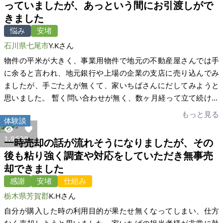
る予定ですが、それまでの間引続き私が家庭菜園の管理を依頼
っていましたが、あっという間にお引渡しがで
来ました。不動産の商談など初めてだったのですが、家いちば
され、繁忙期や収穫時には共同で作業を行っています。成人す
きました
のサイトを通してなので安心感もありました。相手の疑問点に
るまで育った実家を手放すことに複雑な思いもあったのです
回答したり内覧日の日程調整をしたくらいで、商談というより
悩み
安堵
が、物件を気に入って下さり隣接地主への挨拶に積極的に同行
は普通にメールをしているような感覚でした。問い合わせの1週
石川県七尾市
Y.Kさん
するなど新たな土地に溶け込もうとする買主さんに出会えて内
間後には内覧で現地案内をしましたが、その際も買い手の方と
物件の平米が大きく、事業用物件で地元の不動産屋さんでは手
心安堵しています。 売主と買主が直接交渉することによって構
普通にお話をし、質問には分かる範囲で回答するくらいで、20
に余ると言われ、地元銀行や上場の企業の支店に売り込んでみ
築される信頼関係と円滑な引き渡しなど一般の不動産業者を介
分程度であっと言う間に終わりました。内覧時に買い手の方が
ましたが、手ごたえが無くて、家いちばさんにだしてみようと
する売買契約にはありえないメリットがある画期的なシステム
具体的に住んだ後の暮らしのイメージやライフプランまでおっ
思いました。 暫く問い合わせが無く、数ヶ月経って立て続けに
だと思います。一方、素人同士の商談には予期しないトラブル
しゃっていたので、この方なら私の故郷の土地に大切に住んで
連絡が来るようになり、内覧する買主が現れました。しかし、
が生じる場合もあると思いますが、そこは様々なケースに携わ
もっと見る
頂けそうだと思いました。物件の不明点については、事情に詳
体験談
なかなか物件を気に入ってくれる人があらわれず暫くして価格
っておられる宅建士をはじめ専門家の皆さんが一層研鑽を積ん
しい町内会長さんに連絡を取り、その方の回答を買い手の方へ
交渉を希望の方が現れ、価格を下げて契約となりました。 あっ
でいただいて対応することによってこのシステムがもっと活性
1,969
0
一時売却の話が流れそうになりましたが、その
お伝えすると安心した様子で、正式なお申込もして頂けまし
という間の流れで、契約決済が終わってほっとしました。焦ら
化すると思います。また、全国で増加している空き家問題の対
後も粘り強く調査や対応をしていただき無事売
た。 不動産屋さんに依頼しても売れなかった土地がすぐに売れ
ずじっくりと交渉すべきだと思います。適切なアドバイスをし
策に今後とも大いなる貢献をしていただけることを期待してお
却できました
てよかったです。このまま売れずに相続で下の代まで、ずるず
て頂き、感謝しております。ありがとうございました。
ります。 ■自己採点 90 点
ると土地だけ残ってしまうということがすぐに解消でき、母の
感謝
安堵
仕組み
今後の不安もなくなったと思います。この度はありがとうござ
栃木県芳賀郡
K.Hさん
いました。とにかく連絡への返信が滞りなく早く、しっかりと
自分が購入した時の利用目的が果たせ無くなってしまい、仕方
した対応をして頂きありがたかったです。