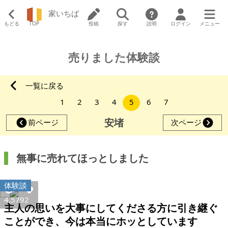
家いちば
もどる
TOP
投稿
探す
説明
ログイン
メニュー
売りました体験談
一覧に戻る
1
2
3
4
5
6
7
安堵
前ページ
次ページ
無事に売れてほっとしました
体験談
4,579
2
主人の思いを大事にしてくださる方に引き継ぐ
ことができ、今は本当にホッとしています