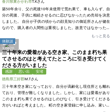
た。個別場所の公図等細かい事は現地を見てからの質問に切り
香川県東かがわ市
T.Kさん
思います。家いちばさんの存在を何かでたまたま知っていたこ
替えて対応する事で、現地訪問希望が多くなりました。その中
築50年余り、父の死後10年未使用で荒れ果て、車も入らず、自
とで、このような形でご依頼することができました。また担当
で、数名の方から口頭で購入の申し入れがありました。売買価
分の死後、子供に相続させるのに忍びなかったため売却を決意
の宅建士様がとてもご親切な方で一つ一つ丁寧にご対応してく
格も多く提示する方もおりましたが、現地の利用方法や将来的
しました。 自分が子供の頃からの顔見知りの御近所さんが健在
ださり、とても安心して嬉しい気持ちを持ちながら売買するこ
なあり方等をお聞きして、信頼でき、交際可能な方で、有効活
なので、購入者の人間性は重視しました。故意ではなかったで
とができました。貴社の益々のご発展をお祈りいたします。
用と判断した方に致しました。 取引に関してはもう少し勉強が
すが、当初失念していたため、父の自殺のことは応募を受けた
もっと見る
必要かなと思いました。不動産関係の奥深さを新たに認識させ
後の公表になりましたが、その反応を見ることができました。
体験談
られました。田舎での農業経験がありながら、農地法に大変無
掲載文についても、相手からの指摘で、ああ、そのように読め
3,062
0
知でした。勉強になったし、これからの国家のあり方にも関心
三十年来の愛着がある空き家、このまま朽ち果
るななど、文章の難しさを実感しました。 今は本当に手離せる
が出ました。 契約が出来、本当に嬉しく、安心しております。
てさせるのはと考えてたところに引き受けてく
という安堵感でいっぱいです。家を解体する前に出会えて幸運
最初は勝手が分からず、戸惑い気味でしたが、ネットにも慣れ
ださる方がいました
でした。対応も丁寧で感謝しています。ありがとうございまし
るに従い、家いちば様とのやり取りもスムーズで、大変良かっ
た。
感謝
思い出
安堵
たです。又、売買契約締結までの事務処理も丁寧で、感心しま
徳島県三好郡
M.Tさん
した。家いちば様のこれからの更なる発展と繁栄、皆様のご活
三十年来空き家になっており、自分が高齢化し現住所とも離れ
躍とご健康をご祈念申し上げます。ありがとうございました。
ており、管理が難しくなりました。しかし、家には愛着があり
このまま朽ち果てさせるのはしのびなく、引き受けてくださる
方がいればと考えました。 町の空き家登録に申し込み、家いち
ばさんのお世話になりました。物件は相続登記がされていなか