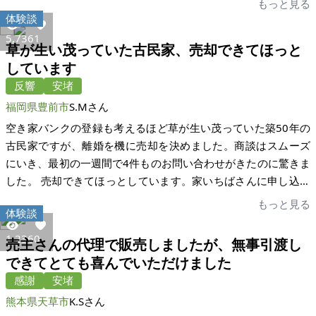
もっと見る
ったため、その手続きから始まり長時間かかりました。その
体験談
間、係りの方にはずっと寄り添っていただき、不安なく過ごす
5,736
1
草が生い茂っていた古民家、売却できてほっと
ことができました。買い手の方とは、電話やメールでやり取り
しています
し、古い建物を有効活用していただけることがわかり決めまし
反響
安堵
た。思い切って家を売ることを決心し、今は無事に売買が完了
しましたのでとにかくほっとしています。反省点については、
福岡県豊前市
S.Mさん
売買物件についてもっと把握しておけばよかったと思います。
空き家バンクの登録も考えるほど草が生い茂っていた築50年の
この一年間、丁寧なご連絡、暖かいアドバイスをいただき本当
古民家ですが、離婚を機に売却を決めました。商談はスムーズ
に感謝しています。ここには書ききれないほどお世話になりま
にいき、最初の一週間で4件ものお問い合わせがきたのに驚きま
した。本当にありがとうございました。
した。 売却できてほっとしています。家いちばさんに申し込ん
でいなかったら、まだ売れていなかったと思います。
もっと見る
体験談
1,236
0
売主さんの代理で販売しましたが、無事引渡し
できてとても喜んでいただけました
感謝
安堵
熊本県天草市
K.Sさん