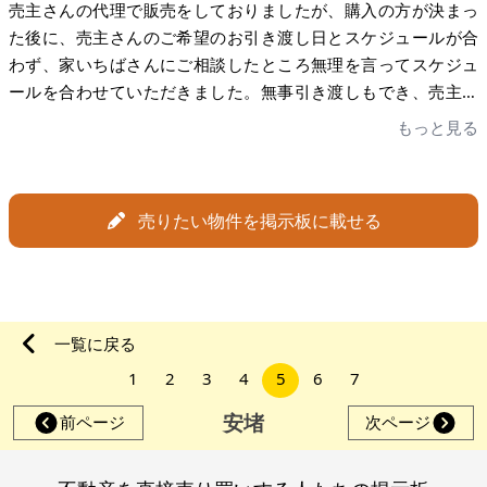
売主さんの代理で販売をしておりましたが、購入の方が決まっ
た後に、売主さんのご希望のお引き渡し日とスケジュールが合
わず、家いちばさんにご相談したところ無理を言ってスケジュ
ールを合わせていただきました。無事引き渡しもでき、売主さ
んもとても喜んでいただけました。 家いちばさんのご対応に大
もっと見る
変感謝しております。今回は大変助かりました。今後も利用さ
せていただきますのでお手数おかけいたしますがよろしくお願
いいたします。
売りたい物件を掲示板に載せる
一覧に戻る
1
2
3
4
5
6
7
安堵
前ページ
次ページ