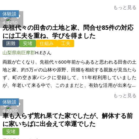
今の大型台風の際には家は大丈夫だったか気がかりになるよう
もっと見る
にもなり、今後住むこともないと判断し傷まないうちに手放す
体験談
ことにいたしました。特に外構部分の板塀やウッドデッキに腐
4,325
0
先祖代々の田舎の土地と家、問合せ85件の対応
食があったこともあり、当初、物件新築購入時に仲介していた
には工夫を重ね、学びを得ました
だいた地元の不動産業者さんに依頼する予定でしたがとても査
困難
安堵
仕組み
工夫
定が低かったため、それならばと思いつき感覚で、片付けが済
むまでは家いちばさんに掲載し、ある程度自力でどこまででき
山梨県南巨摩郡
H.Eさん
るかチャレンジしてみたいと思いました。 反響の大きさにとて
両親が亡くなり、先祖代々600年前からあると思われる田舎の土
も驚きました。掲載開始30分でお問い合わせがあり、ありがた
地と家、約5万㎡の山林や原野、田畑を相続する親族が見当たら
いことに2日間で20件を超えました。片付けをある程度終えるま
ず、町の空き家バンクに登録して、11年程利用していました
で1ヶ月位待っていただいた後、内覧日を設けお越しいただきま
が、年老いて来る中で、このままだと、有効な活用が出来ない
した。そして売買のお申込みをいただき、その後初めて家いち
事や先の家族への不安も重なり、売却する事にしました。しか
もっと見る
ばの宅建士様と現地でお会いし、とても信頼できまた気さくで
し、売買を請け負う不動産業者が見当たらず、売却困難な状況
体験談
ご親切な方だったため、気持ち良くその後もお手続きを無事に
の中で、ネットで家いちば様を見て、投稿させて頂きました。
4,285
0
進めることができました。 結果的に納得できる金額でスムーズ
車も入らず荒れ果てた家でしたが、解体する前
家いちばに投稿して以降、合計85人の方から問い合わせを頂き
に売買を終えることができました。またログハウスの物件でし
に家いちばに出会えて幸運でした
ました。最初は具体的な場所や家や土地の形状使い方等の問い
たが放置し傷む前に活用していただけることになり、希望どお
安堵
合わせが多く、それぞれに詳しく対応してお答えしておりまし
りに手放すことができ、依頼させていただき本当に良かったと