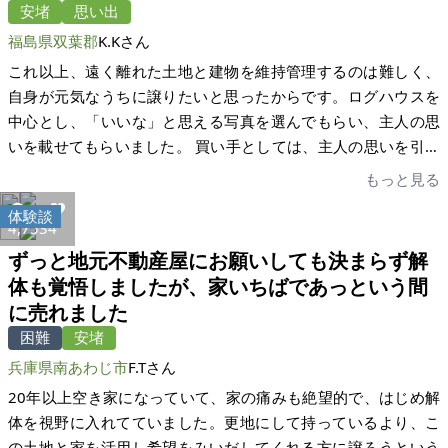
安堵
思い出
福島県双葉郡
K.Kさん
これ以上、遠く離れた土地と建物を維持管理するのは難しく、
自身が元気なうちに譲りたいと思ったからです。ログハウスを
中心とし、「いいな」と思える写真を選んでもらい、主人の思
いを載せてもらいました。 買い手としては、主人の思いを引き
継ぎ、川内村を気に入り、ログハウスを大事にしてくださる方
もっと見る
に渡るといいなと思っていました。家いちばさんにお願いして
体験談
から数か月で事が進んだため、片付けなど手間取ってしまいま
4,753
4
した。少し骨は折れましたが、このぐらい短期間で進めること
ずっと地元不動産屋にお願いしても決まらず解
ができてよかったです。買ってくださった方も私の思いにぴっ
体も覚悟しましたが、家いちばであっという間
たりの方でした。今は本当にホッとしています。ウェブ掲載の
に売れました
ご担当者さま、問い合わせのメールをつないでくださった担当
困難
安堵
者さま、わざわざ来てくれて「いいところですね」と言ってく
兵庫県南あわじ市
F.Tさん
ださった担当宅建士さま、着実に準備を進めてくださった司法
書士さま、そのほか、今回の取引に関わってくださった御社す
20年以上空き家になっていて、家の痛みも絶望的で、はじめ解
べての皆さんに感謝申し上げます。きっかけは雑誌記事の紹介
体を視野に入れてていました。更地にして持っているより、こ
で御社を知り、利用できてよかったと思っています。 実はま
の土地と家を活用し希望をみいだしてくれる方に譲ろうという