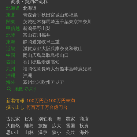
商談・契約の流れ
北海道
北海道
東北
青森
岩手
秋田
宮城
山形
福島
関東
茨城
栃木
群馬
埼玉
千葉
東京
神奈川
甲信越
新潟
長野
山梨
北陸
富山
石川
福井
東海
静岡
愛知
岐阜
三重
近畿
滋賀
京都
大阪
兵庫
奈良
和歌山
中国
岡山
広島
鳥取
島根
山口
四国
香川
徳島
愛媛
高知
九州
福岡
佐賀
長崎
大分
熊本
宮崎
鹿児島
沖縄
沖縄
海外
豪州
北米
欧州
アジア
地図で探す
新着情報
100万円台
100万円未満
掘り出し
何百万
千万台
億円台
古民家
ビル
別荘地
海
農家
商店
大自然
離島
旅館
広大
雪国
投資
思い出
山林
温泉
狭小
公共
海外