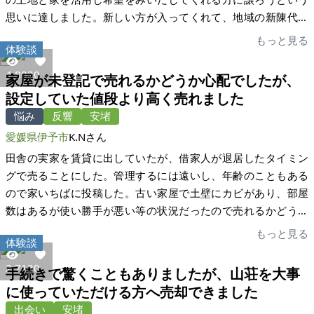
だ、主人が遺した土地があります。藪になっているため、少し
思いに達しました。新しい方が入ってくれて、地域の新陳代謝
メンテナンスをして、使ってもらえる方にまた、家いちばを介
が良くなればと。2年以上、地元不動産屋にお願いして、一件の
もっと見る
体験談
して紹介したいと思っています。その際はどうぞよろしくお願
問い合わせも無かったのに、家いちばのサイトに載せていただ
いいたします。
きあっという間に商談が決まりました。登記にまさかの不備が
4,802
0
家屋が未登記で売れるかどうか心配でしたが、
ありましたが、司法書士の先生は手慣れた様子。安心して全て
設定していた値段より高く売れました
をお任せできました。少額の商談にもかかわらず不慣れな私達
悩み
反響
安堵
に合わせた対応をきっちりしていただけました。感謝しており
愛媛県伊予市
K.Nさん
ます！父の生まれ育った思い出の生家。他人にお譲りする事に
なりましたが、私達では更地にする選択しかありませんでし
田舎の実家を賃貸に出していたが、借家人が退居したタイミン
た。買主さんは、母屋は残す予定とのこと、所有しなくても、
グで売ることにした。管理するには遠いし、年齢のこともある
建物が残る事。そちらの方が父の残りの人生には価値があると
ので家いちばに投稿した。古い家屋で土壁にカビがあり、部屋
思えました。 私事ですが、家を失ってはじめて血縁を強く意識
数はあるが使い勝手が悪い等の状況だったので売れるかどうか
しました父の姓を受け継ぐ覚悟を持てました。自治体の空き家
心配だった。家屋が未登記なので不動産屋には扱ってもらいに
もっと見る
体験談
バンクの使い勝手の悪さ。売りたくても様々な敷居の高さに気
くいと思った。 投稿してすぐに全国から問い合わせが多数あり
が萎えてしまった過去。家いちばさんの画期的なシステム。親
驚いた。内覧会にはまず近場に住んでいる人を5人位招待した。
2,713
0
手続きで驚くこともありましたが、山荘を大事
の田舎の空き家問題を抱えるたくさんの人たちを救うまさに救
購入希望者が複数いたので、競争入札のような形になり、設定
に使っていただける方へ売却できました
世主だと思います。今回の私の経験を少しでもいかせるように
していた値段より高く売れた。後でトラブルになるのは避けた
出会い
安堵