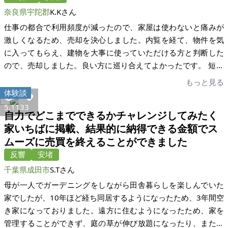
自分でも発信しして行こうと思いました。
いので内覧した人に売るのは安心感があった。いい人に買って
奈良県宇陀郡
K.Kさん
もらったと喜んでいる。 書類の事などいろいろ不安だったが、
宅建士や司法書士が的確に指示してくれたのでスムーズに進ん
仕事の都合で利用頻度が減ったので、家屋は使わないと痛みが
だ。家にいながら不動産取引ができたし、安心してお任せでき
激しくなるため、売却を決心しました。内覧を経て、物件を気
たことが一番良かった。
に入ってもらえ、建物を大事に使っていただける方と判断した
ので、売却しました。良い方に巡り合えてよかったです。 短期
取得でしたので税金額の知識がなく、売却の手続きで愕然とし
もっと見る
ました。現役時代に売却できてよかったです。色々とありがと
体験談
うございました。
5,113
3
自力でどこまでできるかチャレンジしてみたく
家いちばに掲載、結果的に納得できる金額でス
ムーズに売買を終えることができました
反響
安堵
千葉県成田市
S.Tさん
母が一人でガーデニングをしながら田舎暮らしを楽しんでいた
家でしたが、10年ほど経ち同居するようになったため、3年間空
き家になっておりました。遠方に住むようになったため、家を
管理することができず、庭の草が伸び放題になったり、また昨