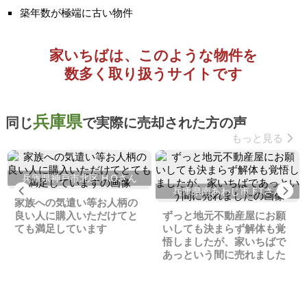
築年数が極端に古い物件
家いちばは、このような物件を
数多く取り扱うサイトです
兵庫県
同じ
で実際に売却された方の声
もっと見る
兵庫県神戸市北区 H.Oさん
Previous
Ne
兵庫県南あわじ市 F.Tさん
家族への気遣い等お人柄の
良い人に購入いただけてと
ずっと地元不動産屋にお願
ても満足しています
いしても決まらず解体も覚
悟しましたが、家いちばで
あっという間に売れました