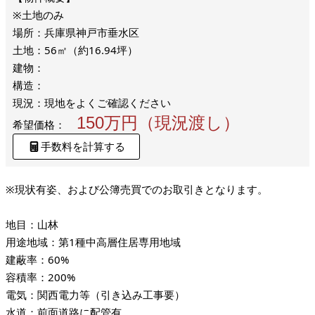
※土地のみ
場所：兵庫県神戸市垂水区
土地：56㎡（約16.94坪）
建物：
構造：
現況：現地をよくご確認ください
150万円（現況渡し）
希望価格：
手数料を計算する
※現状有姿、および公簿売買でのお取引きとなります。
地目：山林
用途地域：第1種中高層住居専用地域
建蔽率：60%
容積率：200%
電気：関西電力等（引き込み工事要）
水道：前面道路に配管有