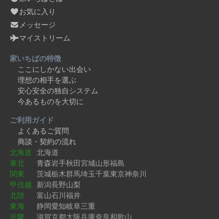
お気に入り
メッセージ
マイストリーム
家いちばの特徴
ここにしかない出会い
理想の相手を選ぶ
安心安全の独自システム
今あるものを大切に
ご利用ガイド
よくあるご質問
商談・契約の流れ
北海道
北海道
東北
青森
岩手
秋田
宮城
山形
福島
関東
茨城
栃木
群馬
埼玉
千葉
東京
神奈川
甲信越
新潟
長野
山梨
北陸
富山
石川
福井
東海
静岡
愛知
岐阜
三重
近畿
滋賀
京都
大阪
兵庫
奈良
和歌山