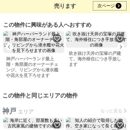
売ります
次ページ
この物件に興味がある人へおすすめ
Previous
Ne
吹き抜け天井の宝塚の戸建
神戸ハーバーランド最上
て、海外移住につき手放し
階・角部屋のオーナーチェ
ます
ンジ、リビングから潜水艦
や花火を見下ろせます
この物件と同じエリアの物件
神戸
もっと見る
エリア