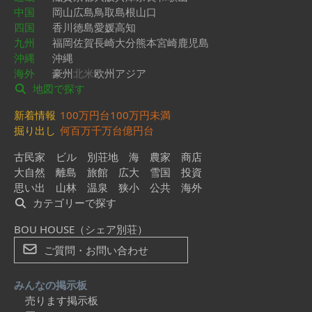
中国
岡山
広島
鳥取
島根
山口
四国
香川
徳島
愛媛
高知
九州
福岡
佐賀
長崎
大分
熊本
宮崎
鹿児島
沖縄
沖縄
海外
豪州
北米
欧州
アジア
地図で探す
新着情報
100万円台
100万円未満
掘り出し
何百万
千万台
億円台
古民家
ビル
別荘地
海
農家
商店
大自然
離島
旅館
広大
雪国
投資
思い出
山林
温泉
狭小
公共
海外
カテゴリーで探す
BOU HOUSE（シェア別荘）
ご質問・お問い合わせ
みんなの掲示板
売ります掲示板