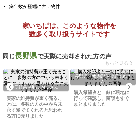
築年数が極端に古い物件
家いちばは、このような物件を
数多く取り扱うサイトです
長野県
同じ
で実際に売却された方の声
もっと見る
長野県上水内郡信濃町 T.K.さ
ん
Previous
Ne
長野県伊那市 M.Dさん
購入希望者と一緒に現地に
実家の維持費が重く売るこ
行って確認し、商談もすぐ
とに、多数の方の中から末
まとまりました
永く愛でてくれると思われ
る方に売りました