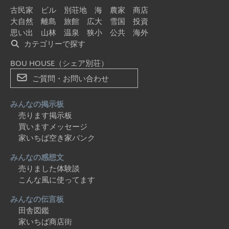
古民家
ビル
別荘地
海
農家
商店
大自然
離島
旅館
広大
雪国
投資
思い出
山林
温泉
狭小
公共
海外
カテゴリーで探す
BOU HOUSE（シェア別荘）
ご質問・お問い合わせ
みんなの掲示板
売ります掲示板
買いますメッセージ
家いちば空き家バンク
みんなの感想文
売りました体験談
こんな風に使ってます
みんなの伝言板
田舎図鑑
家いちば商店街