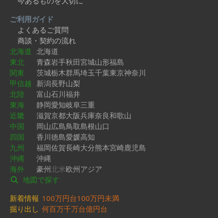
今あるものを大切に
ご利用ガイド
よくあるご質問
商談・契約の流れ
北海道
北海道
東北
青森
岩手
秋田
宮城
山形
福島
関東
茨城
栃木
群馬
埼玉
千葉
東京
神奈川
甲信越
新潟
長野
山梨
北陸
富山
石川
福井
東海
静岡
愛知
岐阜
三重
近畿
滋賀
京都
大阪
兵庫
奈良
和歌山
中国
岡山
広島
鳥取
島根
山口
四国
香川
徳島
愛媛
高知
九州
福岡
佐賀
長崎
大分
熊本
宮崎
鹿児島
沖縄
沖縄
海外
豪州
北米
欧州
アジア
地図で探す
新着情報
100万円台
100万円未満
掘り出し
何百万
千万台
億円台