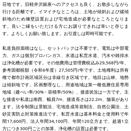
荘地です。旧軽井沢銀座へのアクセスも良く、お散歩しながら
行ける距離です。イマイチなところは、土地が傾斜および緩傾
斜地のため擁壁設置および宅地造成が必要なところとなりま
す。良いご縁をいただける方にお譲りできれば幸いと存じま
す。よろしくお願い致します。お引渡しは即時可能です。
私道負担面積はなし、セットバックは不要です。電気は中部電
力、ガスは個別プロパンガス、水道は私営水道、汚水や雑排水
は浄化槽が必要です。その他費用は管理費税込み29,568円/年、
参考固都税額（令和6年度）27,505円/年です。土地権利は所有
権で都市計画区域区分は非線引き区域です。地目は山林、地勢
は傾斜地です。区画整理なし、用途地域は第一種低層住居専用
地域（建ぺい率/30%・容積率/50%）、接道状況は一方です。主
な接道や私道は南西、幅員7m、接道長さは22.2m、舗装があり
ます。法令制限は景観法、宅地造成等規制法、自然公園法、土
砂災害防止対策推進法です。私営水道は基本料金と使用料で年
間17,600円、法人年間34,100円、年間120立方まで、超過1立
方につき300円ごとの加算、浄化槽の設置は必要です。