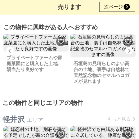
売ります
次ページ
この物件に興味がある人へおすすめ
Previous
Ne
プライベートファームや家
庭菜園にと購入した土地、
石垣島の見晴らしのよい高
陽当たり良好です
台の土地、裏手は自然林で
天然記念物のセマルハコガ
メが見れます
この物件と同じエリアの物件
軽井沢
もっと見る
エリア