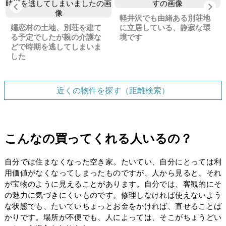
Previous
Ne
軽井沢でも由緒ある別荘地
嬬恋村の土地、別荘を建て
に立居している、静寂な環
る予定でしたが親の介護な
境です
どで時期を逃してしまいま
した
近くの物件を探す（距離検索）
こんなの買ってくれる人いるの？
自分では住まなくなった空き家。たいてい、自分にとっては利
用価値がなくなってしまったものですが、人から見ると、それ
が宝物のように見えることがあります。自分では、客観的にそ
の魅力に気づきにくいものです。修理しなければ使えないよう
な状態でも、たいていちょっとお金をかければ、直せることば
かりです。場所が不便でも、人によっては、そこがちょうどい