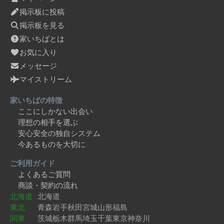
掲示板に投稿
掲示板を見る
家いちばとは
お気に入り
メッセージ
マイストリーム
家いちばの特徴
ここにしかない出会い
理想の相手を選ぶ
安心安全の独自システム
今あるものを大切に
ご利用ガイド
よくあるご質問
商談・契約の流れ
北海道
北海道
東北
青森
岩手
秋田
宮城
山形
福島
関東
茨城
栃木
群馬
埼玉
千葉
東京
神奈川