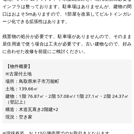
インフラは整っております。駐車場はありませんが、建物の間
口はおよそ5mありますので、1部屋を改装してビルトインガレ
ージ化できる拡張性はあります。
残置物の処分が必要です。駐車場がありませんので、そのまま
居住用途で使う場合は工夫が必要です。古い建物なので、好み
に合わせた改修を前提にご検討ください。
※古屋付土地
場所：鳥取県米子市万能町
土地：139.66㎡
建物：1階 76.87㎡・2階 57.08㎡/ 1階 27.1㎡・2階 24.37㎡
（登記上）
構造：木造瓦葺き2階建×2
現況：空き家
※現状有姿、および公簿売買でのお取引きとなります。