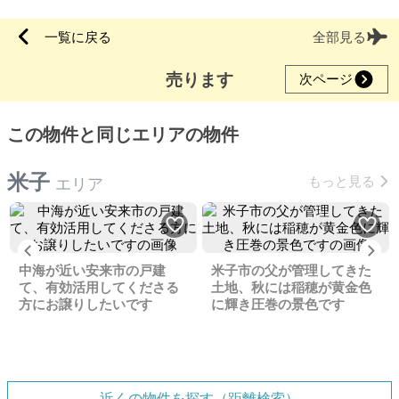
一覧に戻る
全部見る
売ります
次ページ
この物件と同じエリアの物件
米子
もっと見る
エリア
Previous
Ne
中海が近い安来市の戸建
米子市の父が管理してきた
て、有効活用してくださる
土地、秋には稲穂が黄金色
方にお譲りしたいです
に輝き圧巻の景色です
近くの物件を探す（距離検索）