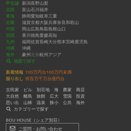
甲信越
新潟
長野
山梨
北陸
富山
石川
福井
東海
静岡
愛知
岐阜
三重
近畿
滋賀
京都
大阪
兵庫
奈良
和歌山
中国
岡山
広島
鳥取
島根
山口
四国
香川
徳島
愛媛
高知
九州
福岡
佐賀
長崎
大分
熊本
宮崎
鹿児島
沖縄
沖縄
海外
豪州
北米
欧州
アジア
地図で探す
新着情報
100万円台
100万円未満
掘り出し
何百万
千万台
億円台
古民家
ビル
別荘地
海
農家
商店
大自然
離島
旅館
広大
雪国
投資
思い出
山林
温泉
狭小
公共
海外
カテゴリーで探す
BOU HOUSE（シェア別荘）
ご質問・お問い合わせ