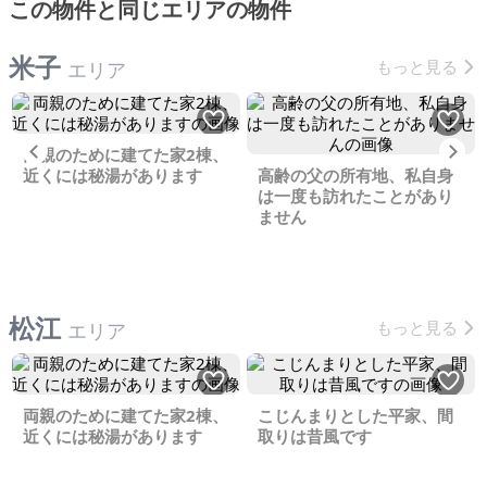
この物件と同じエリアの物件
米子
もっと見る
エリア
Previous
Ne
両親のために建てた家2棟、
近くには秘湯があります
高齢の父の所有地、私自身
は一度も訪れたことがあり
ません
松江
もっと見る
エリア
両親のために建てた家2棟、
こじんまりとした平家、間
近くには秘湯があります
取りは昔風です