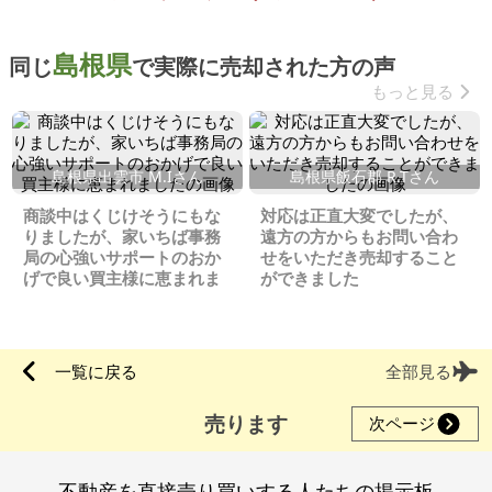
島根県
同じ
で実際に売却された方の声
もっと見る
島根県出雲市 M.Iさん
島根県飯石郡 R.Tさん
商談中はくじけそうにもな
対応は正直大変でしたが、
りましたが、家いちば事務
遠方の方からもお問い合わ
局の心強いサポートのおか
せをいただき売却すること
げで良い買主様に恵まれま
ができました
した
一覧に戻る
全部見る
売ります
次ページ
不動産を直接売り買いする人たちの掲示板