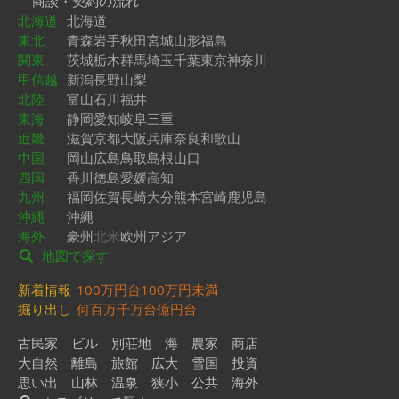
商談・契約の流れ
北海道
北海道
東北
青森
岩手
秋田
宮城
山形
福島
関東
茨城
栃木
群馬
埼玉
千葉
東京
神奈川
甲信越
新潟
長野
山梨
北陸
富山
石川
福井
東海
静岡
愛知
岐阜
三重
近畿
滋賀
京都
大阪
兵庫
奈良
和歌山
中国
岡山
広島
鳥取
島根
山口
四国
香川
徳島
愛媛
高知
九州
福岡
佐賀
長崎
大分
熊本
宮崎
鹿児島
沖縄
沖縄
海外
豪州
北米
欧州
アジア
地図で探す
新着情報
100万円台
100万円未満
掘り出し
何百万
千万台
億円台
古民家
ビル
別荘地
海
農家
商店
大自然
離島
旅館
広大
雪国
投資
思い出
山林
温泉
狭小
公共
海外