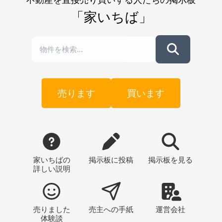
「家いちば」
売ります
買います
家いちばの
掲示板
に投稿
掲示板
を見る
詳しい説明
売りました
売主への
手紙
運営会社
体験談