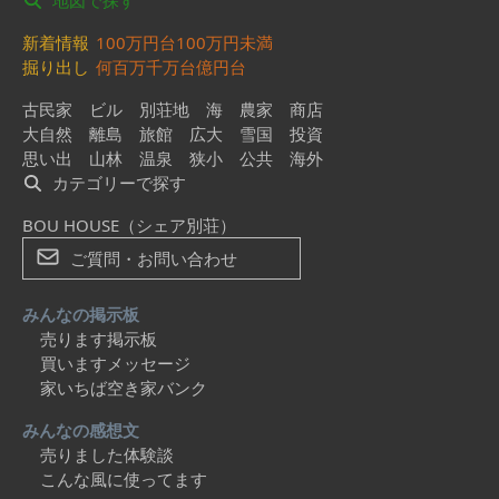
地図で探す
新着情報
100万円台
100万円未満
掘り出し
何百万
千万台
億円台
古民家
ビル
別荘地
海
農家
商店
大自然
離島
旅館
広大
雪国
投資
思い出
山林
温泉
狭小
公共
海外
カテゴリーで探す
BOU HOUSE（シェア別荘）
ご質問・お問い合わせ
みんなの掲示板
売ります掲示板
買いますメッセージ
家いちば空き家バンク
みんなの感想文
売りました体験談
こんな風に使ってます