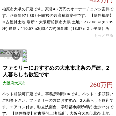
柏原市大県の戸建です。家賃4.2万円のオーナーチェンジ案件で
す。路線価971.88万円前後の超高積算案件です。 【物件概要】
※古屋付土地 場所：大阪府柏原市大県 土地：277.68 ㎡(83.99
坪) 建物：110.67m2(33.47坪)※倉庫（18.87ｍ2：平屋）あり
構造：木造 7DK 現況：賃貸中（家賃：4.2万円） 希望価格：
もっと見る
422万円 路線価：東33E 33,000円/㎡（坪単価：約108,900
円）、南35E 35,000円/㎡（坪単価：約115,500円） 土地評価
額（目安）：約972万円 プロパンガス バス・トイレ別 上水道・
5987
17
浄化槽 路線価/東33E(3.3万円/
ファミリーにおすすめの大東市北条の戸建、2
人暮らしも歓迎です
大阪府大東市
260万円
ペット相談可戸建です。事務所利用OKです。ペット・多頭飼い
ご相談下さい。ファミリーの方におすすめ、2人暮らしも歓迎で
す。エアコン付き、独立洗面台、学研都市線野崎駅 徒歩15分で
す。 【物件概要】※古屋付土地 場所：大阪府大東市北条 土地：