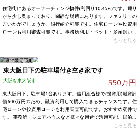
住宅街にあるオーナーチェンジ物件(利回り10.45%)です。通り
から少し奥まっており、閑静な場所にあります。ファミリーの
方いかがでしょうか。銀行紹介可能です。住宅ローンや投資用
ローンも利用審査可能です。事務所利用・ペット・多頭飼い・
外国籍・シェアハウス利用可能です。民泊(要相談・確認)も可能
もっと見る
です。 焼肉店やココス、コンビニ、業務スーパーが徒歩圏内で
す。 ・JR関西本線 志紀駅 徒歩11分 (約880m) ・近鉄大阪線 法
善寺駅 徒歩14分 (約1120m) オーナーチェンジ物件(利回り
8690
16
東大阪日下の駐車場付き空き家です
10.45%)です。 【物件概要】※古屋付土地 場所：大阪府柏原市
本郷 土地： 103.49㎡（約3
大阪府東大阪市
550万円
東大阪日下、駐車場1台あります。信用組合様で(投資用)融資評
価600万円のため、融資利用して購入できるチャンスです。住
宅ローンや投資用ローンも利用審査可能です。おすすめ案件で
す。 事務所・シェアハウスなど様々な用途で活用可能、民泊の
ご相談もお願いします。(要確認)外国籍の方も可能ですご相談・
もっと見る
ご要望等ございましたら、お気軽にお申し付けくださいませ。