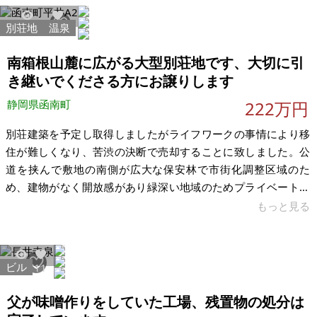
土地としての利用もありかと思います。 【物件概要】※古屋付
土地 場所：大阪府東大阪市日下町 土地：86.76㎡（26.24坪）
別荘地
温泉
17224
32
建物：61.26㎡（18.53坪） 構造：木造・4DK 現況：空き家 希
望価格：550万円 ※現状有姿、および公簿売買
南箱根山麓に広がる大型別荘地です、大切に引
き継いでくださる方にお譲りします
静岡県函南町
222万円
別荘建築を予定し取得しましたがライフワークの事情により移
住が難しくなり、苦渋の決断で売却することに致しました。公
道を挟んで敷地の南側が広大な保安林で市街化調整区域のた
め、建物がなく開放感があり緑深い地域のためプライベート感
がある環境でゆっくり過ごしやすいと思います。詳細を理解い
もっと見る
ただきお譲りができれば幸いです。 南箱根山麓の高原に広がる
売別荘地区画です。当別荘地は、200～500ｍの間に、総区画数
約4,150区画が広がる日本有数の大型別荘地です。管理警備体制
ビル
4957
11
も良く安心してゆっくりと別荘地ライフを送ることができま
す。その良好な環境・広がる景色は是非、現地でご確認くださ
父が味噌作りをしていた工場、残置物の処分は
い。 接道は長さ19.