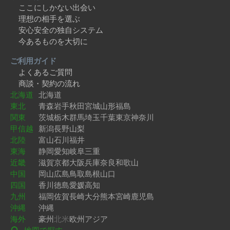
ここにしかない出会い
理想の相手を選ぶ
安心安全の独自システム
今あるものを大切に
ご利用ガイド
よくあるご質問
商談・契約の流れ
北海道
北海道
東北
青森
岩手
秋田
宮城
山形
福島
関東
茨城
栃木
群馬
埼玉
千葉
東京
神奈川
甲信越
新潟
長野
山梨
北陸
富山
石川
福井
東海
静岡
愛知
岐阜
三重
近畿
滋賀
京都
大阪
兵庫
奈良
和歌山
中国
岡山
広島
鳥取
島根
山口
四国
香川
徳島
愛媛
高知
九州
福岡
佐賀
長崎
大分
熊本
宮崎
鹿児島
沖縄
沖縄
海外
豪州
北米
欧州
アジア