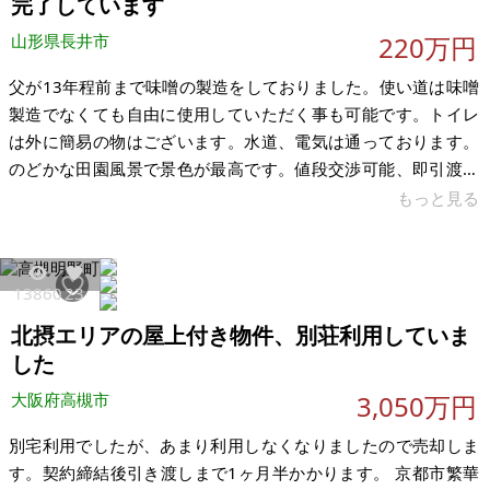
完了しています
山形県長井市
220万円
父が13年程前まで味噌の製造をしておりました。使い道は味噌
製造でなくても自由に使用していただく事も可能です。トイレ
は外に簡易の物はございます。水道、電気は通っております。
のどかな田園風景で景色が最高です。値段交渉可能、即引渡し
可能です。何。賃貸の場合は月5万で考えております。 内部の
もっと見る
残置物は撤去済みです。現在、室内にはほとんど何もない状態
となっております。使い道としては倉庫や機械加工の工場など
使い道は様々あるかと思います。内部の床がコンクリートにな
13860
23
っており元々食品加工の工場だったので浄化槽や大型の換気扇
北摂エリアの屋上付き物件、別荘利用していま
もついております。今の時代この規模を建てるとなると結構な
金額にはなるのでお探しの方はご連絡
した
大阪府高槻市
3,050万円
別宅利用でしたが、あまり利用しなくなりましたので売却しま
す。契約締結後引き渡しまで1ヶ月半かかります。 京都市繁華