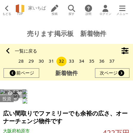
家いちば
もどる
TOP
投稿
探す
説明
ログイン
メニュー
売ります掲示板 新着物件
一覧に戻る
28
29
30
31
32
33
34
35
36
37
新着物件
前ページ
次ページ
投資
12688
74
広い間取りでファミリーでも余裕の広さ、オー
ナーチェンジ物件です
大阪府柏原市
422万円