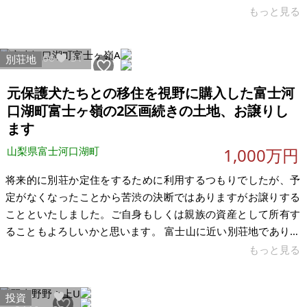
42.41 ㎡ 建物：67㎡ 構造：木造（4DK） 現況：空き家 希望価
もっと見る
格：260万円 ※現状有姿、および公簿売買でのお取引きとなり
ます。
12366
31
別荘地
元保護犬たちとの移住を視野に購入した富士河
口湖町富士ヶ嶺の2区画続きの土地、お譲りし
ます
山梨県富士河口湖町
1,000万円
将来的に別荘か定住をするために利用するつもりでしたが、予
定がなくなったことから苦渋の決断ではありますがお譲りする
ことといたしました。ご自身もしくは親族の資産として所有す
ることもよろしいかと思います。 富士山に近い別荘地であり周
囲に建物が少なくプライベート感が感じられ、2区画地続きで南
もっと見る
道路のため使い勝手が良いかと思います。 希望といたしまして
は、別荘もしくは定住として利用いただける方にお譲りできれ
投資
ば幸いです。※民泊利用は不可、比較的近い距離にドッグラン