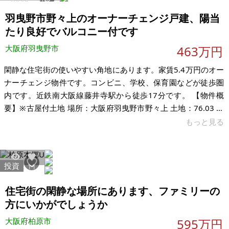
8446
38
がある公園がございますので、犬と滞在したり暮らしたりする
羽曳野市野々上のオーナーチェンジ戸建、陽当
にもよろしいかと思います。 中央自動車道「河口湖IC」から車
たり良好でバルコニー付です
で約25分、道の駅 朝霧
大阪府羽曳野市
463万円
閑静な住宅街の使いやすい角地にあります。家賃5.4万円のオー
ナーチェンジ物件です。コンビニ、学校、保育園などが徒歩圏
内です。近鉄南大阪線藤井寺駅から徒歩17分です。 【物件概
要】※古屋付土地 場所：大阪府羽曳野市野々上 土地：76.03 ㎡
建物：70.66㎡ 5DK 構造：木造2階建て 現況：賃貸中（家賃
もっと見る
5.4万円） 希望価格：463万円 都市ガス、下水道は公共です。
※現状有姿、および公簿売買でのお取引きとなります。
投資
5822
11
住宅街の閑静な場所にあります、ファミリーの
方にいかがでしょうか
大阪府柏原市
595万円