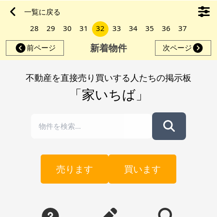
可） 民泊でご利用の場合：15万円/月 ※現状有姿、および公簿
一覧に戻る
売買でのお取引きとなります。
28
29
30
31
32
33
34
35
36
37
新着物件
前ページ
次ページ
不動産を直接売り買いする人たちの掲示板
「家いちば」
売ります
買います