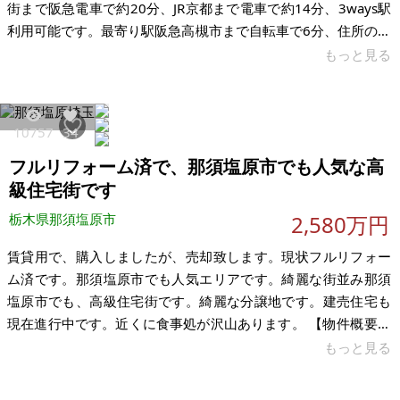
街まで阪急電車で約20分、JR京都まで電車で約14分、3ways駅
利用可能です。最寄り駅阪急高槻市まで自転車で6分、住所の番
地は最高にわかりやすいです。大阪市内には阪急、JRで移動可
もっと見る
能です。時間にしてJRですと20分程度です。トイレ2つ交換済
み、洗面はホテル用新設、旭化成ヘーベルハウスの家で屋上あ
り、螺旋階段です。人気の北摂、高槻市になります。築年数は
10757
34
経っています。カーポートあり、車種によります。近隣同程度
フルリフォーム済で、那須塩原市でも人気な高
坪数、新築価格5,100万円程度で複数売却済み、人気エリアで
級住宅街です
す。 【物件
栃木県那須塩原市
2,580万円
賃貸用で、購入しましたが、売却致します。現状フルリフォー
ム済です。那須塩原市でも人気エリアです。綺麗な街並み那須
塩原市でも、高級住宅街です。綺麗な分譲地です。建売住宅も
現在進行中です。近くに食事処が沢山あります。 【物件概要】
※古屋付土地 場所：栃木県那須塩原市埼玉 土地：248.05㎡ 建
もっと見る
物：102.81㎡ 構造：木造（平成6年 12月新築） 現況：リフォ
ーム済 希望価格：2,580万円 賃貸の場合：10万円/月（ペット