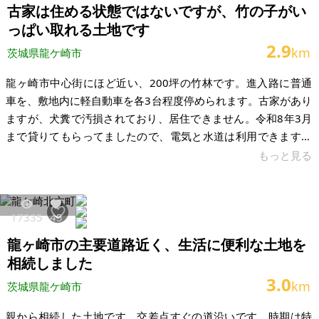
古家は住める状態ではないですが、竹の子がい
っぱい取れる土地です
2.9
km
茨城県龍ケ崎市
龍ヶ崎市中心街にほど近い、200坪の竹林です。進入路に普通
車を、敷地内に軽自動車を各3台程度停められます。古家があり
ますが、犬糞で汚損されており、居住できません。令和8年3月
まで貸りてもらってましたので、電気と水道は利用できます。
竹の子がいっぱい取れるので、持っていようかと思っていまし
もっと見る
たが、固定資産税が年額4万円、進入路の使用料が年1万円かか
り、元が取れないので、手放したいです。スーパーやコンビニ
が自転車ですぐのところにたくさんあり、とても便利な場所で
17335
45
す。進入路は狭いですが、事業や竹の子堀りをしたい方に、活
龍ヶ崎市の主要道路近く、生活に便利な土地を
用してもらえたら嬉しいです。 敷地は平坦なので竹を切ればも
っと軽自動車が置けるよう
相続しました
3.0
km
茨城県龍ケ崎市
親から相続した土地です。交差点すぐの道沿いです。時期は特