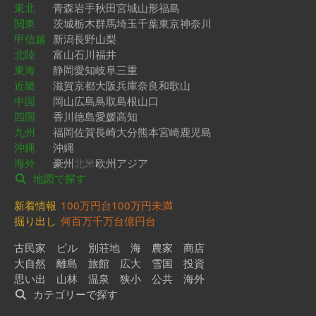
東北
青森
岩手
秋田
宮城
山形
福島
関東
茨城
栃木
群馬
埼玉
千葉
東京
神奈川
甲信越
新潟
長野
山梨
北陸
富山
石川
福井
東海
静岡
愛知
岐阜
三重
近畿
滋賀
京都
大阪
兵庫
奈良
和歌山
中国
岡山
広島
鳥取
島根
山口
四国
香川
徳島
愛媛
高知
九州
福岡
佐賀
長崎
大分
熊本
宮崎
鹿児島
沖縄
沖縄
海外
豪州
北米
欧州
アジア
地図で探す
新着情報
100万円台
100万円未満
掘り出し
何百万
千万台
億円台
古民家
ビル
別荘地
海
農家
商店
大自然
離島
旅館
広大
雪国
投資
思い出
山林
温泉
狭小
公共
海外
カテゴリーで探す