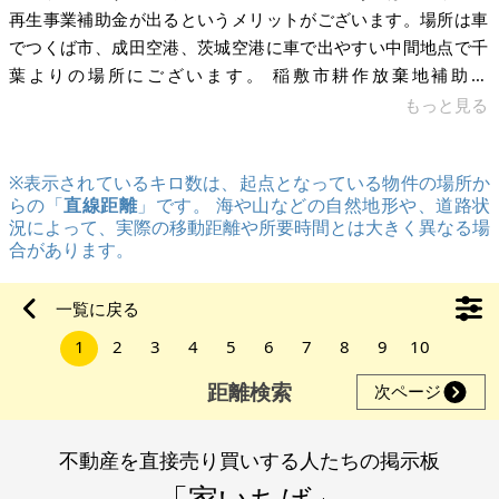
再生事業補助金が出るというメリットがございます。場所は車
でつくば市、成田空港、茨城空港に車で出やすい中間地点で千
葉よりの場所にございます。 稲敷市耕作放棄地補助金
https://www.city.inashiki.lg.jp/page/page007030.html 年間最
もっと見る
大60万の補助金が最大3年でます。経費として認められるか不
明ですがレンタル羊とかで労力少ない方法で試されたらいかが
※表示されているキロ数は、起点となっている物件の場所か
でしょう。 稲敷市新規就農補助金
らの「
直線距離
」です。 海や山などの自然地形や、道路状
https://www.city.inashiki.lg.jp/page/page005458.html 稲敷市
況によって、実際の移動距離や所要時間とは大きく異なる場
農
合があります。
一覧に戻る
1
2
3
4
5
6
7
8
9
10
距離検索
次ページ
不動産を直接売り買いする人たちの掲示板
「家いちば」