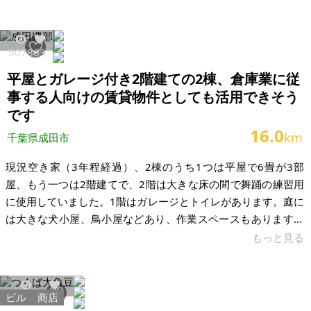
時の最新技術を取り込んだこだわり設計となっていますので、
地区相場より高めの設定としています。デザイン、ライフスタ
イルにこだわりのある方にご活用用いただければ幸いです。価
5078
63
格希望に付きましては、この点を配慮します。個室プラン(何
平屋とガレージ付き2階建ての2棟、倉庫業に従
LDKとか)としていませんので、続間として広くお使いいただけ
ます。畳、コルク床なので
事する人向けの賃貸物件としても活用できそう
です
16.0
km
千葉県成田市
現況空き家（3年程経過）、2棟のうち1つは平屋で6畳が3部
屋、もう一つは2階建てで、2階は大きな床の間で舞踊の練習用
に使用していました。1階はガレージとトイレがあります。庭に
は大きな犬小屋、鳥小屋などあり、作業スペースもあります。
可燃ごみ、家具が残っています。契約後清掃、撤去します。倉
もっと見る
庫等利用できます。 【物件概要】※古屋付土地 場所：千葉県成
田市磯部 土地：約340㎡（約103坪） 建物：合計2棟。 構造：1
棟は木造平屋、1棟はモルタル造り2階建て 構造：木造平屋、モ
ビル
商店
31785
45
ルタル造り2階建て 現況：空き家 希望価格：350万円 ※現状有