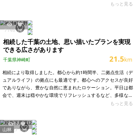
ん詰まった家です。壊してしまうのは心苦しく、この家を大切
もっと見る
に住み継いでくださる方とのご縁を願い、掲載することにいた
しました。 先祖代々受け継いできた土地で、約800坪の敷地内
には母屋・納屋・蔵・牛舎・車庫など複数の建物があります。
7146
18
裏山も所有しており、そちらも一緒にお譲りしたいと考えてお
相続した千葉の土地、思い描いたプランを実現
ります。現在は数年間空き家のため、庭には雑草が
できる広さがあります
21.5
km
千葉県神崎町
相続により取得しました。都心から約1時間半、二拠点生活（デ
ュアルライフ）の拠点にも最適です。都心へのアクセスが良好
でありながら、豊かな自然に恵まれたロケーション。平日は都
会で、週末は穏やかな環境でリフレッシュするなど、多様なラ
イフスタイルに対応可能です。 約65坪の広々とした敷地です。
もっと見る
自由な設計で夢を形にしてください。建築条件はございませ
ん。お好きなハウスメーカーや工務店で、お客様の理想の住ま
いを自由に設計いただけます。広々としたお庭や家庭菜園、趣
山林
21527
119
味のスペースなど、思い描いたプランを実現できる十分な広さ