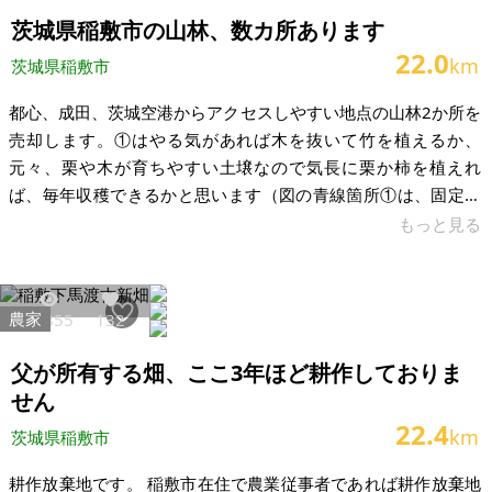
がございます。 四季の移ろいを感じる、穏やかな住環境です。
茨城県稲敷市の山林、数カ所あります
周辺は緑豊かな落ち着いた環境が
22.0
km
茨城県稲敷市
都心、成田、茨城空港からアクセスしやすい地点の山林2か所を
売却します。①はやる気があれば木を抜いて竹を植えるか、
元々、栗や木が育ちやすい土壌なので気長に栗か柿を植えれ
ば、毎年収穫できるかと思います（図の青線箇所①は、固定資
産税200円くらい）。②は道路と電線があり更地にすれば太陽
もっと見る
光発電用等も可能です（この付近にある別の山、電線と道路が
ありアクセスしやすい）。③は2,088㎡の山です。値段もそこそ
こするのでそうそう問い合わせもないと思い公図等は取り寄せ
農家
22855
132
ておらず、詳細は調べておりません。ご興味がある方は地番図
から面積、形を類推していただくと幸いです。 山なので境界線
父が所有する畑、ここ3年ほど耕作しておりま
はわかりずらい所です。よって境
せん
22.4
km
茨城県稲敷市
耕作放棄地です。 稲敷市在住で農業従事者であれば耕作放棄地