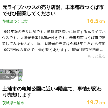
姿、および公簿売買でのお取引きとなります。
元ライブハウスの売り店舗、未来都市つくば市
でぜひ開業してください
16.5
km
茨城県つくば市
1996年築の売り店舗です。幹線道路沿いに位置する元ライブハ
ウスです。太陽光発電16,5kw付きです。未来都市つくば市で開
業してみませんか。 尚、太陽光の売電は令和3年ころから年間
100万円位の収益で、先が長くあります。建物1階玄関西側、2
階玄関東側につきましては、1階を店舗として利用し、2階は貸
もっと見る
し出す方法、又はその逆で収益アップを考慮するなどご検討下
さい。元々はアミューズメントカジノバーでした。その後ライ
ブハウスとして前年まで営業していました。現在空き店舗駐車
ビル
20974
112
場があり、24時間、車の往来が激しい場所です。茨城県つくば
市大角豆交差点付近です。 【物件概要】※古屋付土地（現状渡
土浦市の亀城公園に近い4階建て、事情が変わ
し）となり
り売却します
19.7
km
茨城県土浦市