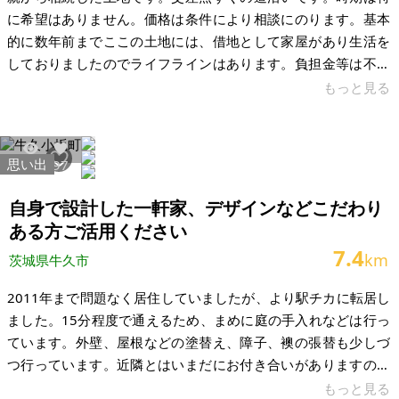
に希望はありません。価格は条件により相談にのります。基本
的に数年前までここの土地には、借地として家屋があり生活を
しておりましたのでライフラインはあります。負担金等は不明
です。 交差点すぐ、県道も近く、徒歩1分にコンビニもありま
もっと見る
す。竜ヶ崎駅まで車で7分です。 【物件概要】※土地のみ案件
です 場所：茨城県龍ケ崎市北方町 土地：373.54㎡ 建物：なし
構造： 現況：更地 希望価格：300万円 ※現状有姿、および公簿
思い出
40927
97
売買でのお取引きとなります。
自身で設計した一軒家、デザインなどこだわり
ある方ご活用ください
7.4
km
茨城県牛久市
2011年まで問題なく居住していましたが、より駅チカに転居し
ました。15分程度で通えるため、まめに庭の手入れなどは行っ
ています。外壁、屋根などの塗替え、障子、襖の張替も少しづ
つ行っています。近隣とはいまだにお付き合いがありますので
防犯上も安心です。 自ら(建築士)の設計施工管理物件です。当
もっと見る