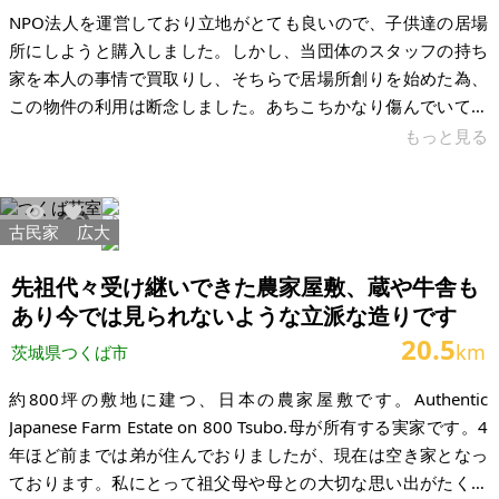
NPO法人を運営しており立地がとても良いので、子供達の居場
所にしようと購入しました。しかし、当団体のスタッフの持ち
家を本人の事情で買取りし、そちらで居場所創りを始めた為、
この物件の利用は断念しました。あちこちかなり傷んでいて、
床もべこべこです。いつでも売買と引渡し可能です。 建物自体
もっと見る
は鉄筋コンクリート造陸屋根4階建てなので、補強やリフォーム
すれば住めると思います。購入時は残置物が沢山あったのです
が、中身は全て処分しました。残置物撤去代も売買代金に含め
古民家
広大
2873
19
ますので、そのまま引き取ってくださる方を希望します。目の
前には亀城公園があり、街中ですが静かな住宅街です。隣は倉
先祖代々受け継いできた農家屋敷、蔵や牛舎も
庫として使われているそうですので
あり今では見られないような立派な造りです
20.5
km
茨城県つくば市
約800坪の敷地に建つ、日本の農家屋敷です。Authentic
Japanese Farm Estate on 800 Tsubo.母が所有する実家です。4
年ほど前までは弟が住んでおりましたが、現在は空き家となっ
ております。私にとって祖父母や母との大切な思い出がたくさ