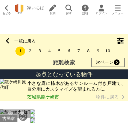
家いちば
もどる
TOP
投稿
探す
説明
ログイン
メニュー
一覧に戻る
1
2
3
4
5
6
7
8
9
10
距離検索
次ページ
起点となっている物件
小さな庭に柿木があるサンルーム付き戸建て、
自分用にカスタマイズを望まれる方に
茨城県龍ケ崎市
物件に戻る
古民家
4354
50